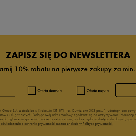
da recenzji
ZAPISZ SIĘ DO NEWSLETTERA
arnij 10% rabatu na pierwsze zakupy za min.
Oferta damska
Oferta męska
nt Group S.A. z siedzibą w Krakowie (31-871), os. Dywizjonu 303 paw. 1, udostępnione po
duktów i usług własnych. Podając swój adres mailowy zgadzasz się na otrzymywanie informacj
 do zgłoszenia sprzeciwu wobec przetwarzania, a także żądania dostępu do danych, sprost
ć oświadczenia o ochronie prywatności można znaleźć w Polityce prywatności.