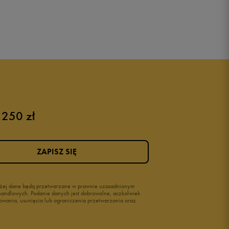
 250 zł
ZAPISZ SIĘ
wyżej dane będą przetwarzane w prawnie uzasadnionym
i handlowych. Podanie danych jest dobrowolne, aczkolwiek
owania, usunięcia lub ograniczenia przetwarzania oraz