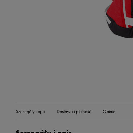
Skechers
Timberland
Umbro
Under Armour
Up8
U.S. Polo ASSN.
Vans
Szczegóły i opis
Dostawa i płatność
Opinie
Szczegóły i opis