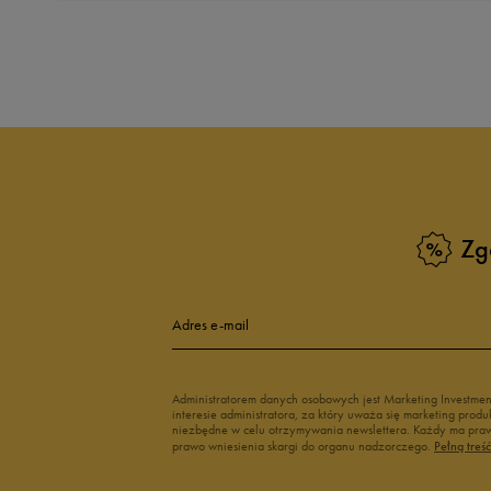
Produkt nie posia
Zg
Adres e-mail
Administratorem danych osobowych jest Marketing Investme
interesie administratora, za który uważa się marketing pro
niezbędne w celu otrzymywania newslettera. Każdy ma prawo
prawo wniesienia skargi do organu nadzorczego.
Pełną treś