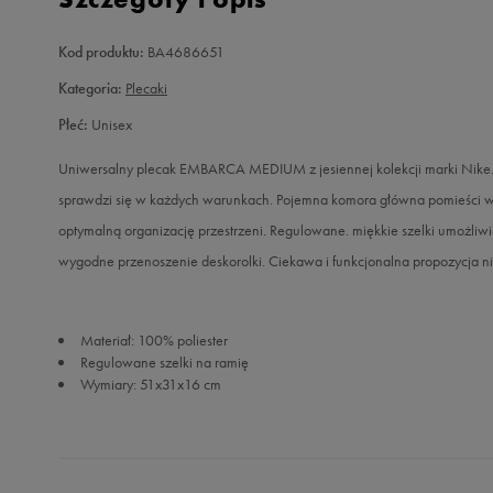
Kod produktu:
BA4686651
Kategoria:
Plecaki
Płeć:
Unisex
Uniwersalny plecak EMBARCA MEDIUM z jesiennej kolekcji marki Nike. 
sprawdzi się w każdych warunkach. Pojemna komora główna pomieści ws
optymalną organizację przestrzeni. Regulowane. miękkie szelki umożli
wygodne przenoszenie deskorolki. Ciekawa i funkcjonalna propozycja nie
Materiał: 100% poliester
Regulowane szelki na ramię
Wymiary: 51x31x16 cm