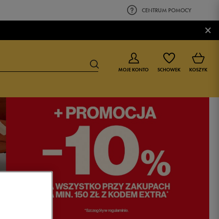
CENTRUM POMOCY
×
MOJE KONTO
SCHOWEK
KOSZYK
BUTY DLA CHŁOPCA
BUTY DLA DZIEWCZYNKI
0-4 lat
0-4 lat
4-8 lat
4-8 lat
9-16 lat
9-16 lat