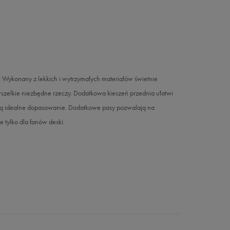
Wykonany z lekkich i wytrzymałych materiałów świetnie
zelkie niezbędne rzeczy. Dodatkowa kieszeń przednia ułatwi
wią idealne dopasowanie. Dodatkowe pasy pozwalają na
 tylko dla fanów deski.