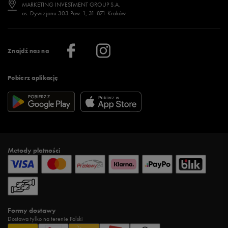
Jak wybrać buty na zimę?
Stylizacje damskie
Sklepy stacjonarne
MARKETING INVESTMENT GROUP S.A.
os. Dywizjonu 303 Paw. 1, 31-871 Kraków
Więcej >
Klub 50 style
Regulamin sklepu 50 style
Praca
Regulamin aplikacji 50 style
Informacje o firmie
Więcej regulaminów >
Znajdź nas na
Pobierz aplikację
Metody płatności
Formy dostawy
Dostawa tylko na terenie Polski