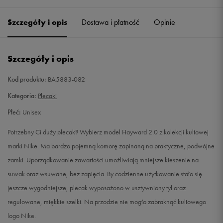
Szczegóły i opis
Dostawa i płatność
Opinie
Szczegóły i opis
Kod produktu:
BA5883-082
Kategoria:
Plecaki
Płeć:
Unisex
Potrzebny Ci duży plecak? Wybierz model Hayward 2.0 z kolekcji kultowej
marki Nike. Ma bardzo pojemną komorę zapinaną na praktyczne, podwójne
zamki. Uporządkowanie zawartości umożliwiają mniejsze kieszenie na
suwak oraz wsuwane, bez zapięcia. By codzienne użytkowanie stało się
jeszcze wygodniejsze, plecak wyposażono w usztywniony tył oraz
regulowane, miękkie szelki. Na przodzie nie mogło zabraknąć kultowego
logo Nike.