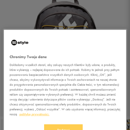
Chronimy Twoje dane
Dokładamy wszelkich starań, aby zakupy naszych Klientów były udane, a produkty,
które wybierają – najlepiej dopasowane do ich potrzeb. Robimy to jednak przy pełnym
poszanowaniu bezpieczeństwa wszystkich danych osobowych. Kliknij „OK”, jeśli
chcesz, abyśmy wykorzystywali informacje o Twoich zachowaniach na naszej stronie
do przygotowania personalizowanych specjalnie dla Ciebie treści, w tym rekomendacji
produktów dopasowanych do Twoich potrzeb i zainteresowań, spersonalizowanych
reklam czy zapamiętywanie wybranych preferencji. W każdej chwili możesz zmienić
swoją decyzję i ustawienia dotyczące plików cookie wybierając „Dostosuj”. Jeśli nie
chcesz otrzymywać spersonalizowanej oferty produktów, dopasowanych do Twoich
preferencji, wybierz „Odrzuć wszystkie”. W celu uzyskania więcej informacji, przeczytaj
1/5
naszą
politykę prywatności.
Dostosuj