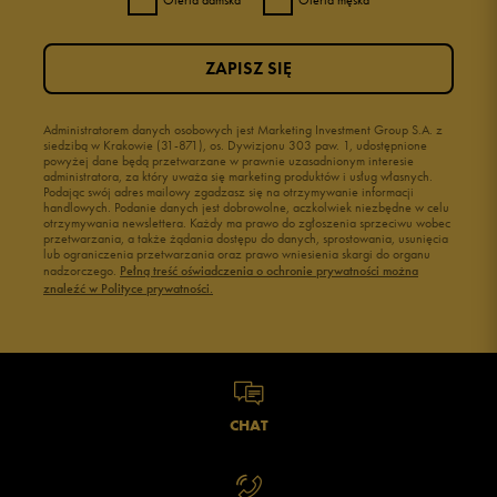
Oferta damska
Oferta męska
ZAPISZ SIĘ
Administratorem danych osobowych jest Marketing Investment Group S.A. z
siedzibą w Krakowie (31-871), os. Dywizjonu 303 paw. 1, udostępnione
powyżej dane będą przetwarzane w prawnie uzasadnionym interesie
administratora, za który uważa się marketing produktów i usług własnych.
Podając swój adres mailowy zgadzasz się na otrzymywanie informacji
handlowych. Podanie danych jest dobrowolne, aczkolwiek niezbędne w celu
otrzymywania newslettera. Każdy ma prawo do zgłoszenia sprzeciwu wobec
przetwarzania, a także żądania dostępu do danych, sprostowania, usunięcia
lub ograniczenia przetwarzania oraz prawo wniesienia skargi do organu
nadzorczego.
Pełną treść oświadczenia o ochronie prywatności można
znaleźć w Polityce prywatności.
CHAT