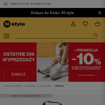
ZWROT DO 30 DNI. W KLUBIE DO 60 DNI.
×
Dołącz do Klubu 50 style
STRONA GŁÓWNA
DAMSKIE
AKCESORIA
PLECAKI
PRODUKT NIEDOSTĘPNY