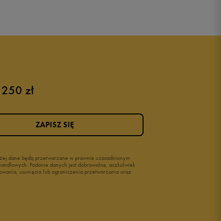
 250 zł
ZAPISZ SIĘ
wyżej dane będą przetwarzane w prawnie uzasadnionym
i handlowych. Podanie danych jest dobrowolne, aczkolwiek
owania, usunięcia lub ograniczenia przetwarzania oraz