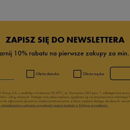
ZAPISZ SIĘ DO NEWSLETTERA
arnij 10% rabatu na pierwsze zakupy za min.
Oferta damska
Oferta męska
nt Group S.A. z siedzibą w Krakowie (31-871), os. Dywizjonu 303 paw. 1, udostępnione po
duktów i usług własnych. Podając swój adres mailowy zgadzasz się na otrzymywanie informacj
 do zgłoszenia sprzeciwu wobec przetwarzania, a także żądania dostępu do danych, sprost
ć oświadczenia o ochronie prywatności można znaleźć w Polityce prywatności.