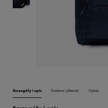
Skechers
Timberland
Umbro
Under Armour
Up8
U.S. Polo ASSN.
Vans
Szczegóły i opis
Dostawa i płatność
Opinie