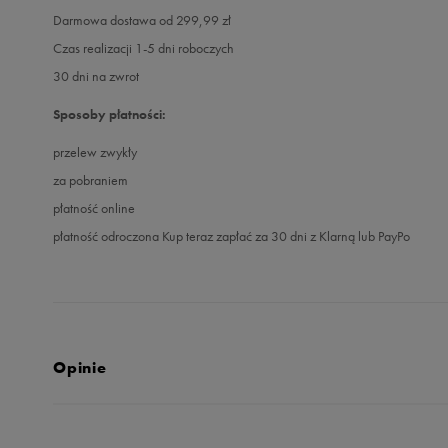
Darmowa dostawa od 299,99 zł
Czas realizacji 1-5 dni roboczych
30 dni na zwrot
Sposoby płatności:
przelew zwykły
za pobraniem
płatność online
płatność odroczona Kup teraz zapłać za 30 dni z Klarną lub PayPo
Opinie
Produkt nie posia