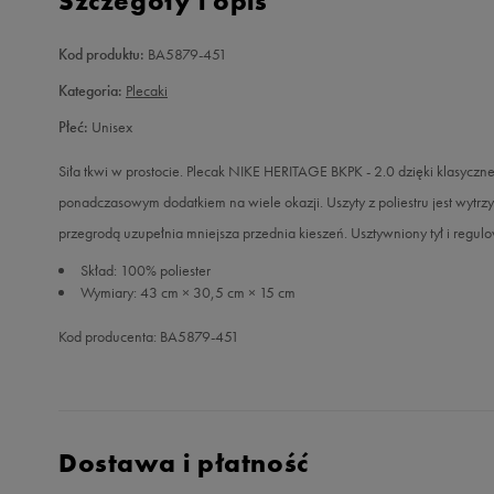
Szczegóły i opis
Kod produktu:
BA5879-451
Kategoria:
Plecaki
Płeć:
Unisex
Siła tkwi w prostocie. Plecak NIKE HERITAGE BKPK - 2.0 dzięki klasycznej,
ponadczasowym dodatkiem na wiele okazji. Uszyty z poliestru jest wytr
przegrodą uzupełnia mniejsza przednia kieszeń. Usztywniony tył i regul
Skład: 100% poliester
Wymiary: 43 cm × 30,5 cm × 15 cm
Kod producenta: BA5879-451
Dostawa i płatność