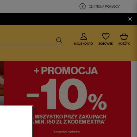
CENTRUM POMOCY
×
MOJE KONTO
SCHOWEK
KOSZYK
BUTY DLA CHŁOPCA
BUTY DLA DZIEWCZYNKI
0-4 lat
0-4 lat
4-8 lat
4-8 lat
9-16 lat
9-16 lat