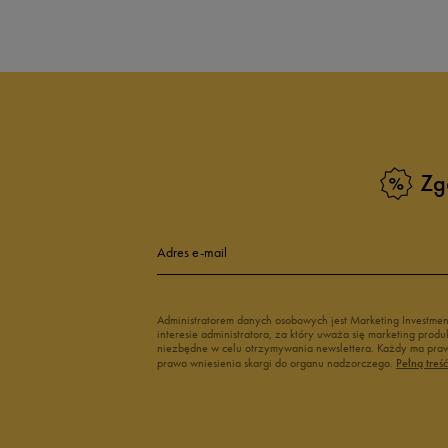
Zg
Adres e-mail
Administratorem danych osobowych jest Marketing Investme
interesie administratora, za który uważa się marketing pro
niezbędne w celu otrzymywania newslettera. Każdy ma prawo
prawo wniesienia skargi do organu nadzorczego.
Pełną treś