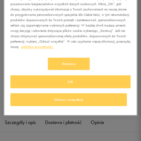
WALLET LIGHT BLUE
poszanowaniu bezpieczeństwa wszystkich danych osobowych. Kliknij „OK”, jeśli
chcesz, abyśmy wykorzystywali informacje o Twoich zachowaniach na naszej stronie
do przygotowania personalizowanych specjalnie dla Ciebie treści, w tym rekomendacji
0.0
(
0
)
produktów dopasowanych do Twoich potrzeb i zainteresowań, spersonalizowanych
9,99
zł
z Vat
reklam czy zapamiętywanie wybranych preferencji. W każdej chwili możesz zmienić
swoją decyzję i ustawienia dotyczące plików cookie wybierając „Dostosuj”. Jeśli nie
chcesz otrzymywać spersonalizowanej oferty produktów, dopasowanych do Twoich
+ 50 PKT W
KLUBIE 50 STYLE
preferencji, wybierz „Odrzuć wszystkie”. W celu uzyskania więcej informacji, przeczytaj
naszą
politykę prywatności.
Dostosuj
Produkt niedostępny
Jeśli artykuł będzie ponownie dostępny, otrzymasz od nas powiadomienie.
OK
Wybierz rozmiar
Odrzuć wszystkie
Sprawdź dostępność w salonach
ONE SIZE
Powiadom o dostępności
Szczegóły i opis
Dostawa i płatność
Opinie