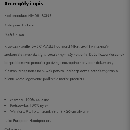
Szczegóły i opis
Kod produktu:
NIA08480NS
Kategoria:
Portfele
Płeć:
Unisex
Klasyczny portfel BASIC WALLET od marki Nike. Lekki i wytrzymały
znakomicie sprawdzi się w codziennym użytkowaniu. Duża liczba kieszonek
bezproblemowo pomieści gotówkę i niezbędne karty oraz dokumenty.
Kieszonka zapinana na suwak pozwoli na bezpieczne przechowywanie
bilonu. Małe logowanie podkreśla markę produktu.
Materiał: 100% poliester
Podszewka: 100% nylon
Wymiary: 9 x 16 cm zamknięty, 9 x 26 cm otwarty
Nike European Headquarters
Colosseum