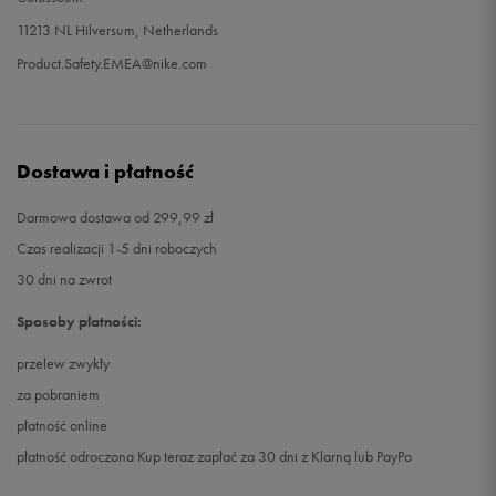
11213 NL Hilversum, Netherlands
Product.Safety.EMEA@nike.com
Dostawa i płatność
Darmowa dostawa od 299,99 zł
Czas realizacji 1-5 dni roboczych
30 dni na zwrot
Sposoby płatności:
przelew zwykły
za pobraniem
płatność online
płatność odroczona Kup teraz zapłać za 30 dni z Klarną lub PayPo