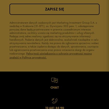
ZAPISZ SIĘ
Administratorem danych osobowych jest Marketing Investment Group S.A. z
siedzibą w Krakowie (31-871), os. Dywizjonu 303 paw. 1, udostępnione
powyżej dane będą przetwarzane w prawnie uzasadnionym interesie
administratora, za który uważa się marketing produktów i usług własnych.
Podając swój adres mailowy zgadzasz się na otrzymywanie informacji
handlowych. Podanie danych jest dobrowolne, aczkolwiek niezbędne w celu
otrzymywania newslettera. Każdy ma prawo do zgłoszenia sprzeciwu wobec
przetwarzania, a także żądania dostępu do danych, sprostowania, usunięcia
lub ograniczenia przetwarzania oraz prawo wniesienia skargi do organu
nadzorczego.
Pełną treść oświadczenia o ochronie prywatności można
znaleźć w Polityce prywatności.
CHAT
12 681 84 90