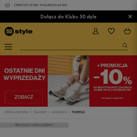
ZWROT DO 30 DNI. W KLUBIE DO 60 DNI.
×
Dołącz do Klubu 50 style
STRONA GŁÓWNA
DAMSKIE
AKCESORIA
PORTFELE
PRODUKT NIEDOSTĘPNY