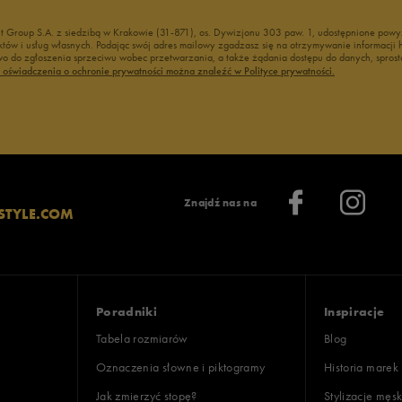
nt Group S.A. z siedzibą w Krakowie (31-871), os. Dywizjonu 303 paw. 1, udostępnione po
duktów i usług własnych. Podając swój adres mailowy zgadzasz się na otrzymywanie informacj
 do zgłoszenia sprzeciwu wobec przetwarzania, a także żądania dostępu do danych, sprost
ć oświadczenia o ochronie prywatności można znaleźć w Polityce prywatności.
Znajdź nas na
STYLE.COM
Poradniki
Inspiracje
Tabela rozmiarów
Blog
Oznaczenia słowne i piktogramy
Historia marek
Jak zmierzyć stopę?
Stylizacje męsk