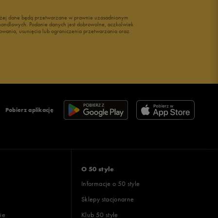
wyżej dane będą przetwarzane w prawnie uzasadnionym
i handlowych. Podanie danych jest dobrowolne, aczkolwiek
owania, usunięcia lub ograniczenia przetwarzania oraz
Pobierz aplikację
O 50 style
Informacje o 50 style
Sklepy stacjonarne
ie
Klub 50 style