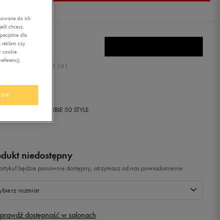
asowane do ich
śli chcesz,
ecjalnie dla
E REAX 9 TR
 reklam czy
w cookie
eferencji,
0.0
(
0
)
9,99
zł
z Vat
OK
+ 1800 PKT W
KLUBIE 50 STYLE
odukt niedostępny
i artykuł będzie ponownie dostępny, otrzymasz od nas powiadomienie.
bierz rozmiar
prawdź dostępność w salonach
Rozmiary EU
Rozmiary US