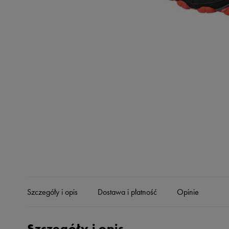
Skechers
Timberland
Umbro
Under Armour
Up8
U.S. Polo ASSN.
Vans
Szczegóły i opis
Dostawa i płatność
Opinie
Szczegóły i opis