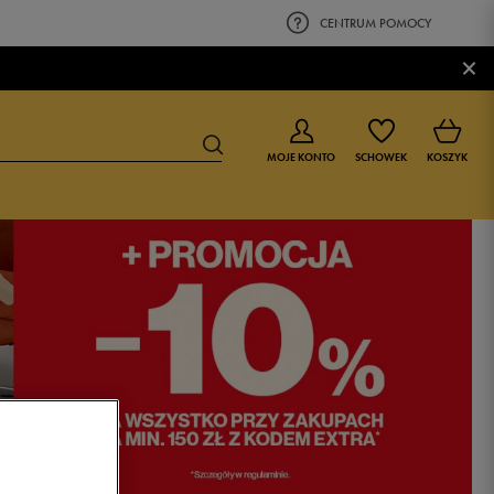
CENTRUM POMOCY
×
MOJE KONTO
SCHOWEK
KOSZYK
BUTY DLA CHŁOPCA
BUTY DLA DZIEWCZYNKI
0-4 lat
0-4 lat
4-8 lat
4-8 lat
9-16 lat
9-16 lat