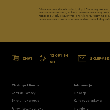
Administratorem danych osobowych jest Marketing Investme
interesie administratora, za który uważa się marketing pro
niezbędne w celu otrzymywania newslettera. Każdy ma prawo
prawo wniesienia skargi do organu nadzorczego.
Pełną treś
12 681 84
CHAT
SKLEP@50
90
Obsługa klienta
Informacje
Centrum Pomocy
Promocje
Zwroty i reklamacje
Karta podarunkowa
Formy i koszty dostawy
Newsletter