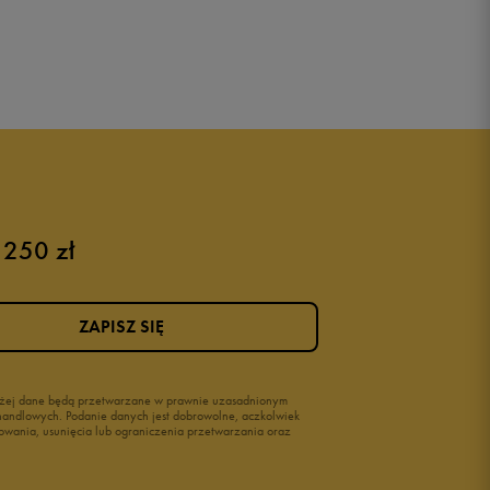
 250 zł
ZAPISZ SIĘ
wyżej dane będą przetwarzane w prawnie uzasadnionym
i handlowych. Podanie danych jest dobrowolne, aczkolwiek
owania, usunięcia lub ograniczenia przetwarzania oraz