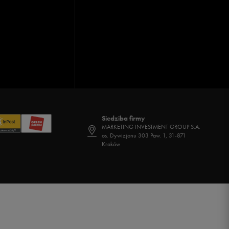
Siedziba firmy
MARKETING INVESTMENT GROUP S.A.
os. Dywizjonu 303 Paw. 1, 31-871
Kraków