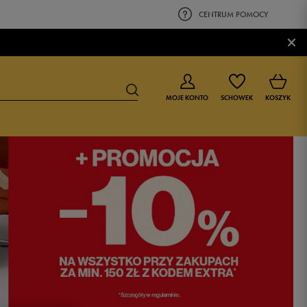
CENTRUM POMOCY
×
MOJE KONTO
SCHOWEK
KOSZYK
BUTY DLA CHŁOPCA
BUTY DLA DZIEWCZYNKI
0-4 lat
0-4 lat
4-8 lat
4-8 lat
9-16 lat
9-16 lat