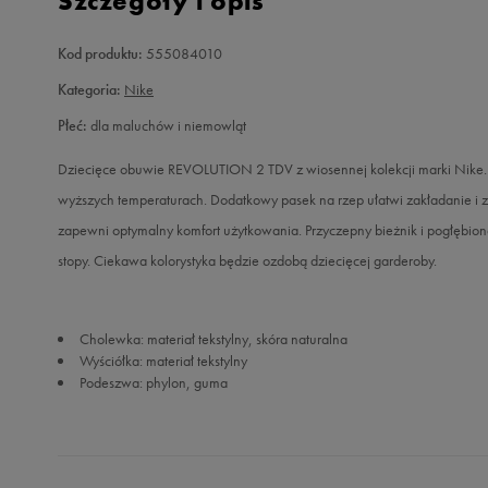
Szczegóły i opis
Kod produktu:
555084010
Kategoria:
Nike
Płeć:
dla maluchów i niemowląt
Dziecięce obuwie REVOLUTION 2 TDV z wiosennej kolekcji marki Nike. 
wyższych temperaturach. Dodatkowy pasek na rzep ułatwi zakładanie i
zapewni optymalny komfort użytkowania. Przyczepny bieżnik i pogłębione
stopy. Ciekawa kolorystyka będzie ozdobą dziecięcej garderoby.
Cholewka: materiał tekstylny, skóra naturalna
Wyściółka: materiał tekstylny
Podeszwa: phylon, guma