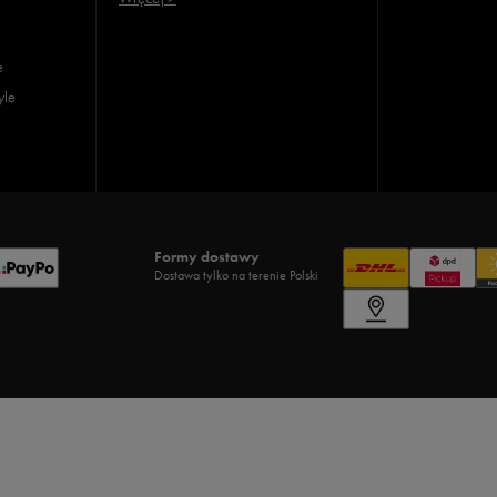
e
yle
Formy dostawy
Dostawa tylko na terenie Polski