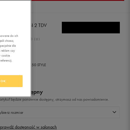
E REVOLUTION 2 TDV
asowane do ich
0.0
(
0
)
śli chcesz,
ecjalnie dla
ł
z Vat
 reklam czy
w cookie
eferencji,
+ 0 PKT W
KLUBIE 50 STYLE
OK
odukt niedostępny
i artykuł będzie ponownie dostępny, otrzymasz od nas powiadomienie.
bierz rozmiar
prawdź dostępność w salonach
Rozmiary EU
Rozmiary US