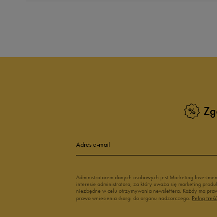
Produkt nie posia
Zg
Adres e-mail
Administratorem danych osobowych jest Marketing Investme
interesie administratora, za który uważa się marketing pro
niezbędne w celu otrzymywania newslettera. Każdy ma prawo
prawo wniesienia skargi do organu nadzorczego.
Pełną treś