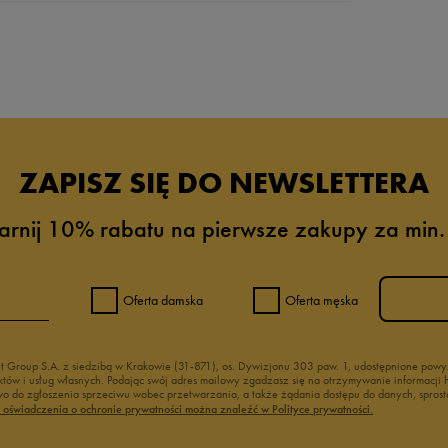
da recenzji
ZAPISZ SIĘ DO NEWSLETTERA
arnij 10% rabatu na pierwsze zakupy za min.
Oferta damska
Oferta męska
nt Group S.A. z siedzibą w Krakowie (31-871), os. Dywizjonu 303 paw. 1, udostępnione po
duktów i usług własnych. Podając swój adres mailowy zgadzasz się na otrzymywanie informacj
 do zgłoszenia sprzeciwu wobec przetwarzania, a także żądania dostępu do danych, sprost
ć oświadczenia o ochronie prywatności można znaleźć w Polityce prywatności.