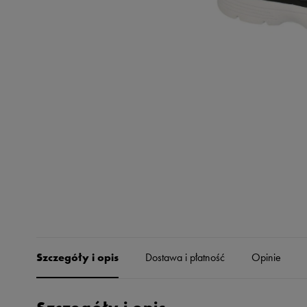
Skechers
Timberland
Umbro
Under Armour
Up8
U.S. Polo ASSN.
Vans
Szczegóły i opis
Dostawa i płatność
Opinie