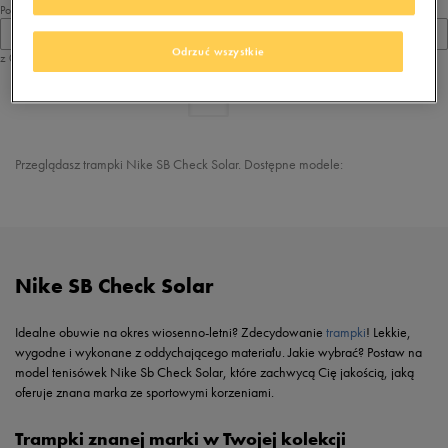
Pokaż
60
Odrzuć wszystkie
z 0
z
1
Przeglądasz trampki Nike SB Check Solar. Dostępne modele:
Nike SB Check Solar
Idealne obuwie na okres wiosenno-letni? Zdecydowanie
trampki
! Lekkie,
wygodne i wykonane z oddychającego materiału. Jakie wybrać? Postaw na
model tenisówek Nike Sb Check Solar, które zachwycą Cię jakością, jaką
oferuje znana marka ze sportowymi korzeniami.
Trampki znanej marki w Twojej kolekcji