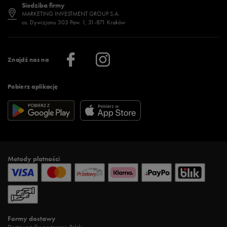
Siedziba firmy
Jak wybrać buty na zimę?
Stylizacje damskie
Sklepy stacjonarne
MARKETING INVESTMENT GROUP S.A.
os. Dywizjonu 303 Paw. 1, 31-871 Kraków
Więcej >
Klub 50 style
Regulamin sklepu 50 style
Praca
Regulamin aplikacji 50 style
Informacje o firmie
Więcej regulaminów >
Znajdź nas na
Pobierz aplikację
Metody płatności
Formy dostawy