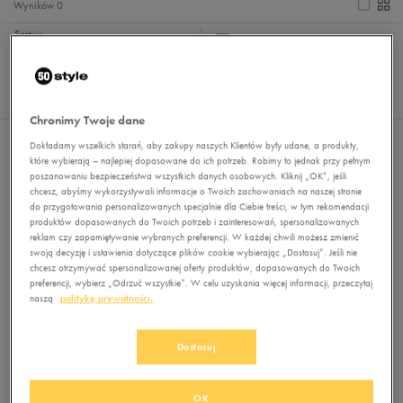
Wyników
0
Sortuj:
FILTRUJ
REKOMENDOWANE
Pokaż
60
z 0
Chronimy Twoje dane
Nie wybrano filtrów
Dokładamy wszelkich starań, aby zakupy naszych Klientów były udane, a produkty,
które wybierają – najlepiej dopasowane do ich potrzeb. Robimy to jednak przy pełnym
poszanowaniu bezpieczeństwa wszystkich danych osobowych. Kliknij „OK”, jeśli
chcesz, abyśmy wykorzystywali informacje o Twoich zachowaniach na naszej stronie
do przygotowania personalizowanych specjalnie dla Ciebie treści, w tym rekomendacji
produktów dopasowanych do Twoich potrzeb i zainteresowań, spersonalizowanych
reklam czy zapamiętywanie wybranych preferencji. W każdej chwili możesz zmienić
swoją decyzję i ustawienia dotyczące plików cookie wybierając „Dostosuj”. Jeśli nie
chcesz otrzymywać spersonalizowanej oferty produktów, dopasowanych do Twoich
preferencji, wybierz „Odrzuć wszystkie”. W celu uzyskania więcej informacji, przeczytaj
naszą
politykę prywatności.
Brak produktów do wyświetlenia
Zmień kryteria wyszukiwania lub
usuń wybrane filtry
Dostosuj
OK