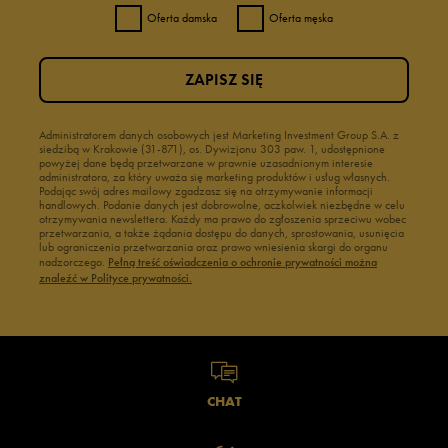
Oferta damska
Oferta męska
ZAPISZ SIĘ
Administratorem danych osobowych jest Marketing Investment Group S.A. z
siedzibą w Krakowie (31-871), os. Dywizjonu 303 paw. 1, udostępnione
powyżej dane będą przetwarzane w prawnie uzasadnionym interesie
administratora, za który uważa się marketing produktów i usług własnych.
Podając swój adres mailowy zgadzasz się na otrzymywanie informacji
handlowych. Podanie danych jest dobrowolne, aczkolwiek niezbędne w celu
otrzymywania newslettera. Każdy ma prawo do zgłoszenia sprzeciwu wobec
przetwarzania, a także żądania dostępu do danych, sprostowania, usunięcia
lub ograniczenia przetwarzania oraz prawo wniesienia skargi do organu
nadzorczego.
Pełną treść oświadczenia o ochronie prywatności można
znaleźć w Polityce prywatności.
CHAT