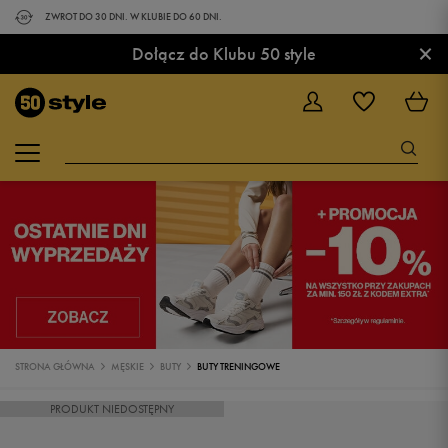
ZWROT DO 30 DNI. W KLUBIE DO 60 DNI.
×
Dołącz do Klubu 50 style
STRONA GŁÓWNA
MĘSKIE
BUTY
BUTY TRENINGOWE
PRODUKT NIEDOSTĘPNY