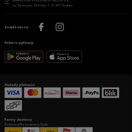
MARKETING INVESTMENT GROUP S.A.
os. Dywizjonu 303 Paw. 1, 31-871 Kraków
Więcej >
Klub 50 style
Regulamin sklepu 50 style
Praca
Regulamin aplikacji 50 style
Informacje o firmie
Więcej regulaminów >
Znajdź nas na
Pobierz aplikację
Metody płatności
Formy dostawy
Dostawa tylko na terenie Polski