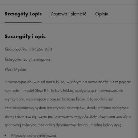
36
23 cm
Powiadom o dostępności
Szczegóły i opis
Dostawa i płatność
Opinie
36,5
23,5 cm
Powiadom o dostępności
Szczegóły i opis
37,5
23,5 cm
Powiadom o dostępności
Kod produktu:
104265-050
38
24 cm
Powiadom o dostępności
Kategoria:
Buty treningowe
Płeć:
Męskie
38,5
24 cm
Powiadom o dostępności
Innowacyjne obuwie od marki Nike, w którym na nowo zdefiniujesz pojęcie
39
24,5 cm
Powiadom o dostępności
komfortu – model Shox R4. To buty lekkie, oddychające i równocześnie
wytrzymałe, wspierające stopę na każdym kroku. Siłą modelu jest
40
25 cm
Powiadom o dostępności
czterokolumnowy system amortyzacji wstrząsów, dzięki któremu odciążysz
stawy i dowiesz się, czym jest prawdziwa wygoda. Buty utrzymane zostały w
40,5
25,5 cm
Powiadom o dostępności
sportowej stylistyce, posiadają dynamiczny design i modną kolorystykę.
Wierzch: skóra syntetyczna
41
26 cm
Powiadom o dostępności