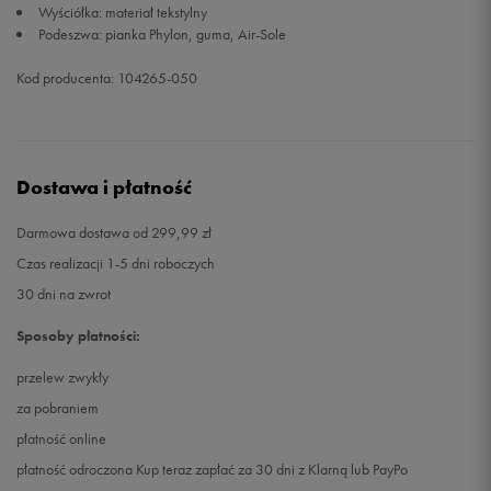
Wyściółka: materiał tekstylny
Podeszwa: pianka Phylon, guma, Air-Sole
42
26,5 cm
Powiadom o dostępności
Kod producenta: 104265-050
42,5
27 cm
Powiadom o dostępności
43
27,5 cm
Powiadom o dostępności
Dostawa i płatność
44
28 cm
Powiadom o dostępności
Darmowa dostawa od 299,99 zł
Czas realizacji 1-5 dni roboczych
44,5
28,5 cm
Powiadom o dostępności
30 dni na zwrot
45
29 cm
Powiadom o dostępności
Sposoby płatności:
przelew zwykły
45,5
29,5 cm
Powiadom o dostępności
za pobraniem
płatność online
46
30 cm
Powiadom o dostępności
płatność odroczona Kup teraz zapłać za 30 dni z Klarną lub PayPo