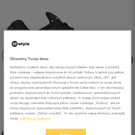
Chronimy Twoje dane
Dokładamy wszelkich starań, aby zakupy naszych Klientów były udane, a produkty,
które wybierają – najlepiej dopasowane do ich potrzeb. Robimy to jednak przy pełnym
poszanowaniu bezpieczeństwa wszystkich danych osobowych. Kliknij „OK”, jeśli
chcesz, abyśmy wykorzystywali informacje o Twoich zachowaniach na naszej stronie
do przygotowania personalizowanych specjalnie dla Ciebie treści, w tym rekomendacji
produktów dopasowanych do Twoich potrzeb i zainteresowań, spersonalizowanych
reklam czy zapamiętywanie wybranych preferencji. W każdej chwili możesz zmienić
swoją decyzję i ustawienia dotyczące plików cookie wybierając „Dostosuj”. Jeśli nie
chcesz otrzymywać spersonalizowanej oferty produktów, dopasowanych do Twoich
preferencji, wybierz „Odrzuć wszystkie”. W celu uzyskania więcej informacji, przeczytaj
1/5
naszą
politykę prywatności.
Dostosuj