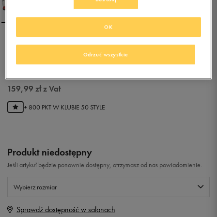
OK
NIKE SHOX R4
Odrzuć wszystkie
0.0
(
0
)
159,99
zł
z Vat
+ 800 PKT W
KLUBIE 50 STYLE
Produkt niedostępny
Jeśli artykuł będzie ponownie dostępny, otrzymasz od nas powiadomienie.
Wybierz rozmiar
Sprawdź dostępność w salonach
Rozmiary EU
Rozmiary US