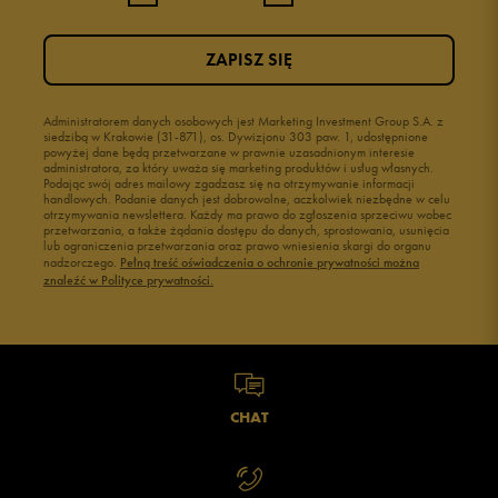
ZAPISZ SIĘ
Administratorem danych osobowych jest Marketing Investment Group S.A. z
siedzibą w Krakowie (31-871), os. Dywizjonu 303 paw. 1, udostępnione
powyżej dane będą przetwarzane w prawnie uzasadnionym interesie
administratora, za który uważa się marketing produktów i usług własnych.
Podając swój adres mailowy zgadzasz się na otrzymywanie informacji
handlowych. Podanie danych jest dobrowolne, aczkolwiek niezbędne w celu
otrzymywania newslettera. Każdy ma prawo do zgłoszenia sprzeciwu wobec
przetwarzania, a także żądania dostępu do danych, sprostowania, usunięcia
lub ograniczenia przetwarzania oraz prawo wniesienia skargi do organu
nadzorczego.
Pełną treść oświadczenia o ochronie prywatności można
znaleźć w Polityce prywatności.
CHAT