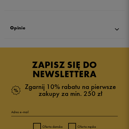
47
30,5 cm
Powiadom o dostępności
47,5
31 cm
Powiadom o dostępności
Opinie
48,5
32 cm
Powiadom o dostępności
Produkt nie posiada recenzji
49,5
33 cm
Powiadom o dostępności
ZAPISZ SIĘ DO
NEWSLETTERA
Zgarnij 10% rabatu na pierwsze
zakupy za min. 250 zł
Adres e-mail
Oferta damska
Oferta męska