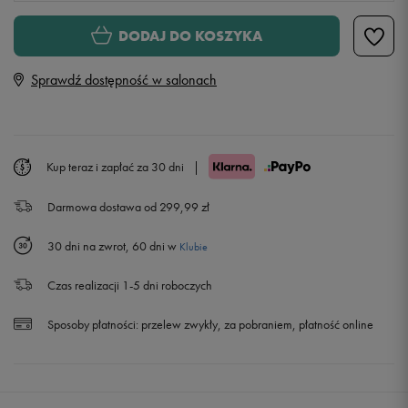
S
DODAJ DO KOSZYKA
Sprawdź dostępność w salonach
M
L
Powiadom o dostępności
Kup teraz i zapłać za 30 dni
|
XL
Darmowa dostawa od 299,99 zł
XXL
Powiadom o dostępności
30 dni na zwrot, 60 dni w
Klubie
Czas realizacji 1-5 dni roboczych
Sposoby płatności:
przelew zwykły, za pobraniem, płatność online