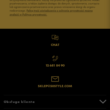
otrzymywania newslettera. Każdy ma prawo do zgłoszenia sprzeciwu wobec
przetwarzania, a także żądania dostępu do danych, sprostowania, usunięcia
lub ograniczenia przetwarzania oraz prawo wniesienia skargi do organu
Jak zbieramy opinie?
nadzorczego.
Pełną treść oświadczenia o ochronie prywatności można
znaleźć w Polityce prywatności.
Opinie klientów
Wyczyść
Szukaj
CHAT
12 681 84 90
SKLEP@50STYLE.COM
Obsługa klienta