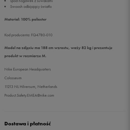
spód nogawek z suwakami
Swoosh odbijający światło
Materiał: 100% poliester
Kod producenta: FQ4780-010
Model na zdjęciu ma 188 cm wzrostu, waży 82 kg i prezentuje
produkt w rozmiarze M.
Nike European Headquarters
Colosseum
11213 NL Hilversum, Netherlands
Product.Safety.EMEA@nike.com
Dostawa i płatność