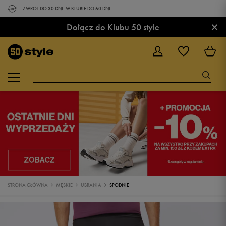
ZWROT DO 30 DNI. W KLUBIE DO 60 DNI.
×
Dołącz do Klubu 50 style
STRONA GŁÓWNA
MĘSKIE
UBRANIA
SPODNIE