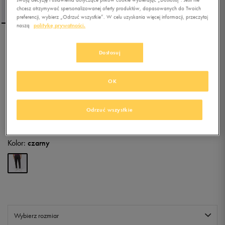
chcesz otrzymywać spersonalizowanej oferty produktów, dopasowanych do Twoich
preferencji, wybierz „Odrzuć wszystkie”. W celu uzyskania więcej informacji, przeczytaj
naszą
politykę prywatności.
NIKE SPODNIE NK DF
Dostosuj
CHALLENGR WVN
5.0
(
1
)
OK
182,49
zł
z Vat
Odrzuć wszystkie
+ 1250 PKT W
KLUBIE 50 STYLE
Kolor:
czarny
Wybierz rozmiar