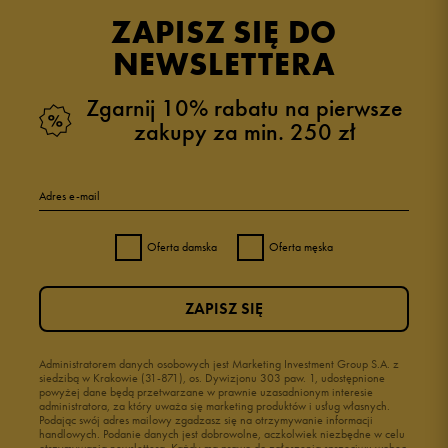
opinii klientów
1
z całego okresu
ZAPISZ SIĘ DO
zebranych i zweryfikowanych przez
NEWSLETTERA
Zgarnij 10% rabatu na pierwsze
zakupy za min. 250 zł
5
100%
Adres e-mail
4
0%
Oferta damska
Oferta męska
3
0%
ZAPISZ SIĘ
2
0%
1
Administratorem danych osobowych jest Marketing Investment Group S.A. z
0%
siedzibą w Krakowie (31-871), os. Dywizjonu 303 paw. 1, udostępnione
powyżej dane będą przetwarzane w prawnie uzasadnionym interesie
administratora, za który uważa się marketing produktów i usług własnych.
Podając swój adres mailowy zgadzasz się na otrzymywanie informacji
handlowych. Podanie danych jest dobrowolne, aczkolwiek niezbędne w celu