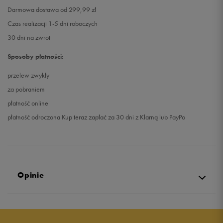
Darmowa dostawa od 299,99 zł
Czas realizacji 1-5 dni roboczych
30 dni na zwrot
Sposoby płatności:
przelew zwykły
za pobraniem
płatność online
płatność odroczona Kup teraz zapłać za 30 dni z Klarną lub PayPo
Opinie
5.0