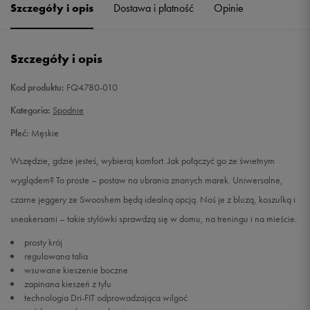
Szczegóły i opis
Dostawa i płatność
Opinie
Szczegóły i opis
Kod produktu:
FQ4780-010
Kategoria:
Spodnie
Płeć:
Męskie
Wszędzie, gdzie jesteś, wybieraj komfort. Jak połączyć go ze świetnym
wyglądem? To proste – postaw na ubrania znanych marek. Uniwersalne,
czarne jeggery ze Swooshem będą idealną opcją. Noś je z bluzą, koszulką i
sneakersami – takie stylówki sprawdzą się w domu, na treningu i na mieście.
prosty krój
regulowana talia
wsuwane kieszenie boczne
zapinana kieszeń z tyłu
technologia Dri-FIT odprowadzająca wilgoć