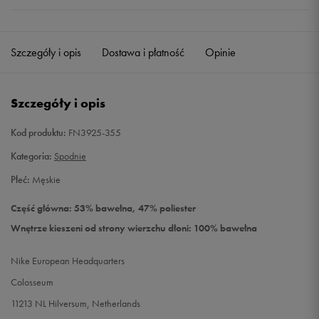
Szczegóły i opis
Dostawa i płatność
Opinie
Szczegóły i opis
Kod produktu:
FN3925-355
Kategoria:
Spodnie
Płeć:
Męskie
Część główna: 53% bawełna, 47% poliester
Wnętrze kieszeni od strony wierzchu dłoni: 100% bawełna
Nike European Headquarters
Colosseum
11213 NL Hilversum, Netherlands