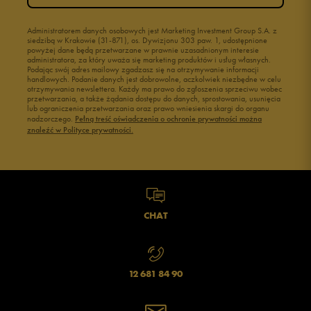
Administratorem danych osobowych jest Marketing Investment Group S.A. z
siedzibą w Krakowie (31-871), os. Dywizjonu 303 paw. 1, udostępnione
powyżej dane będą przetwarzane w prawnie uzasadnionym interesie
administratora, za który uważa się marketing produktów i usług własnych.
Podając swój adres mailowy zgadzasz się na otrzymywanie informacji
handlowych. Podanie danych jest dobrowolne, aczkolwiek niezbędne w celu
otrzymywania newslettera. Każdy ma prawo do zgłoszenia sprzeciwu wobec
przetwarzania, a także żądania dostępu do danych, sprostowania, usunięcia
lub ograniczenia przetwarzania oraz prawo wniesienia skargi do organu
nadzorczego.
Pełną treść oświadczenia o ochronie prywatności można
znaleźć w Polityce prywatności.
CHAT
12 681 84 90