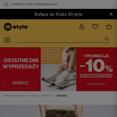
ZWROT DO 30 DNI. W KLUBIE DO 60 DNI.
×
Dołącz do Klubu 50 style
STRONA GŁÓWNA
MĘSKIE
UBRANIA
SPODNIE