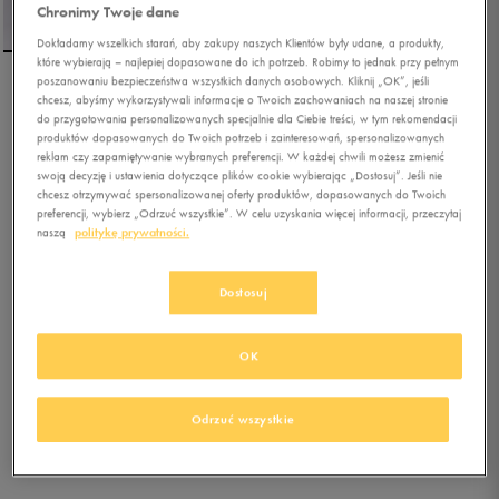
Chronimy Twoje dane
Dokładamy wszelkich starań, aby zakupy naszych Klientów były udane, a produkty,
które wybierają – najlepiej dopasowane do ich potrzeb. Robimy to jednak przy pełnym
poszanowaniu bezpieczeństwa wszystkich danych osobowych. Kliknij „OK”, jeśli
NIKE SPODNIE M NSW
chcesz, abyśmy wykorzystywali informacje o Twoich zachowaniach na naszej stronie
do przygotowania personalizowanych specjalnie dla Ciebie treści, w tym rekomendacji
TCH FLC JGGR OG 10YR
produktów dopasowanych do Twoich potrzeb i zainteresowań, spersonalizowanych
CAM
reklam czy zapamiętywanie wybranych preferencji. W każdej chwili możesz zmienić
swoją decyzję i ustawienia dotyczące plików cookie wybierając „Dostosuj”. Jeśli nie
chcesz otrzymywać spersonalizowanej oferty produktów, dopasowanych do Twoich
0.0
(
0
)
preferencji, wybierz „Odrzuć wszystkie”. W celu uzyskania więcej informacji, przeczytaj
284,99
zł
z Vat
naszą
politykę prywatności.
322,99
zł
-12%
(najniższa cena od momentu wprowadzenia produktu)
379,99
zł
-25%
(cena bezpośrednio przed promocją)
Dostosuj
+ 1900 PKT W
KLUBIE 50 STYLE
OK
Kolor:
czarny
Odrzuć wszystkie