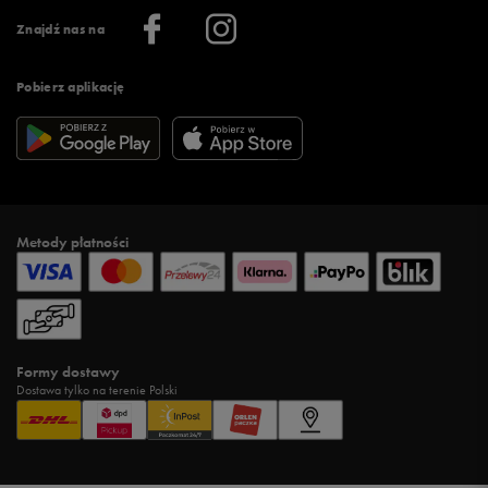
Informacje o firmie
Więcej regulaminów >
Znajdź nas na
Pobierz aplikację
Metody płatności
Formy dostawy
Dostawa tylko na terenie Polski