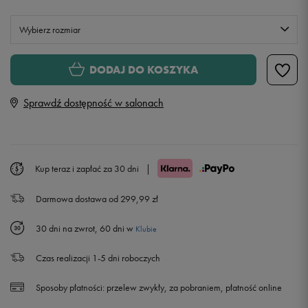
Wybierz rozmiar
S
DODAJ DO KOSZYKA
Sprawdź dostępność w salonach
M
L
Kup teraz i zapłać za 30 dni
|
XL
Powiadom o dostępności
Darmowa dostawa od 299,99 zł
XXL
Powiadom o dostępności
30 dni na zwrot, 60 dni w
Klubie
Czas realizacji 1-5 dni roboczych
Sposoby płatności:
przelew zwykły, za pobraniem, płatność online