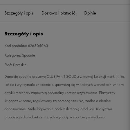
Szczegóły i opis
Dostawa i płatność
Opinie
S
Powiadom o dostępności
M
Powiadom o dostępności
Szczegóły i opis
L
Powiadom o dostępności
Kod produktu:
626505063
Kategoria:
Spodnie
XL
Powiadom o dostępności
Płeć:
Damskie
Damskie spodnie dresowe CLUB PANT SOLID z zimowej kolekcji marki Nike.
Lekkie i wytrzymałe znakomicie sprawdzą się w każdych warunkach. Miłe w
dotyku materiały zapewnią optymalny komfort użytkowania. Elastyczny
ściągacz w pasie, regulowany za pomocą sznurka, zadba o idealne
dopasowanie. Małe logowanie podkreśli markę produktu. Klasyczna
propozycja dla kobiet ceniących wygodę w sportowym wydaniu.