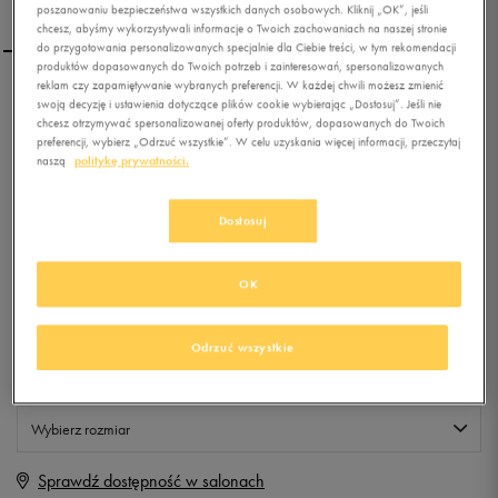
poszanowaniu bezpieczeństwa wszystkich danych osobowych. Kliknij „OK”, jeśli
chcesz, abyśmy wykorzystywali informacje o Twoich zachowaniach na naszej stronie
do przygotowania personalizowanych specjalnie dla Ciebie treści, w tym rekomendacji
produktów dopasowanych do Twoich potrzeb i zainteresowań, spersonalizowanych
reklam czy zapamiętywanie wybranych preferencji. W każdej chwili możesz zmienić
NIKE SPODNIE NIKE CLUB
swoją decyzję i ustawienia dotyczące plików cookie wybierając „Dostosuj”. Jeśli nie
chcesz otrzymywać spersonalizowanej oferty produktów, dopasowanych do Twoich
PANT SOLID
preferencji, wybierz „Odrzuć wszystkie”. W celu uzyskania więcej informacji, przeczytaj
naszą
politykę prywatności.
0.0
(
0
)
0
zł
z Vat
Dostosuj
+ 0 PKT W
KLUBIE 50 STYLE
OK
Produkt niedostępny
Odrzuć wszystkie
Jeśli artykuł będzie ponownie dostępny, otrzymasz od nas powiadomienie.
Wybierz rozmiar
Sprawdź dostępność w salonach
XS
Powiadom o dostępności