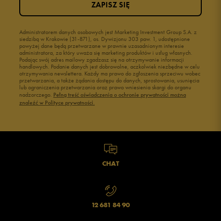
ZAPISZ SIĘ
Administratorem danych osobowych jest Marketing Investment Group S.A. z
siedzibą w Krakowie (31-871), os. Dywizjonu 303 paw. 1, udostępnione
powyżej dane będą przetwarzane w prawnie uzasadnionym interesie
administratora, za który uważa się marketing produktów i usług własnych.
Podając swój adres mailowy zgadzasz się na otrzymywanie informacji
handlowych. Podanie danych jest dobrowolne, aczkolwiek niezbędne w celu
otrzymywania newslettera. Każdy ma prawo do zgłoszenia sprzeciwu wobec
przetwarzania, a także żądania dostępu do danych, sprostowania, usunięcia
lub ograniczenia przetwarzania oraz prawo wniesienia skargi do organu
nadzorczego.
Pełną treść oświadczenia o ochronie prywatności można
znaleźć w Polityce prywatności.
CHAT
12 681 84 90