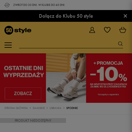
ZWROT DO 30 DNI. W KLUBIE DO 60 DNI.
×
Dołącz do Klubu 50 style
STRONA GŁÓWNA
DAMSKIE
UBRANIA
SPODNIE
PRODUKT NIEDOSTĘPNY