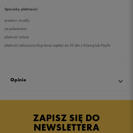
Sposoby płatności:
przelew zwykły
za pobraniem
płatność online
płatność odroczona Kup teraz zapłać za 30 dni z Klarną lub PayPo
Opinie
Produkt nie posiada recenzji
ZAPISZ SIĘ DO
NEWSLETTERA