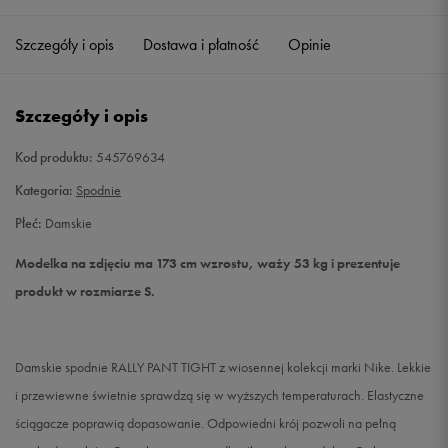
Szczegóły i opis
Dostawa i płatność
Opinie
S
Powiadom o dostępności
M
Powiadom o dostępności
Szczegóły i opis
L
Powiadom o dostępności
Kod produktu:
545769634
Kategoria:
Spodnie
Płeć:
Damskie
Modelka na zdjęciu ma 173 cm wzrostu, waży 53 kg i prezentuje
produkt w rozmiarze S.
Damskie spodnie RALLY PANT TIGHT z wiosennej kolekcji marki Nike. Lekkie
i przewiewne świetnie sprawdzą się w wyższych temperaturach. Elastyczne
ściągacze poprawią dopasowanie. Odpowiedni krój pozwoli na pełną