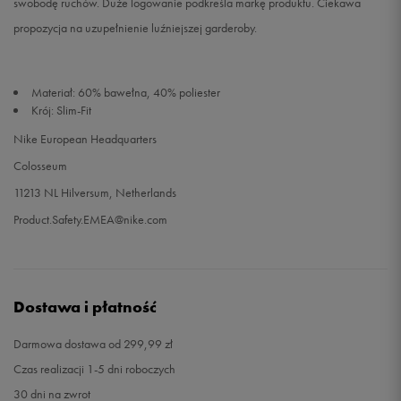
swobodę ruchów. Duże logowanie podkreśla markę produktu. Ciekawa
propozycja na uzupełnienie luźniejszej garderoby.
Materiał: 60% bawełna, 40% poliester
Krój: Slim-Fit
Nike European Headquarters
Colosseum
11213 NL Hilversum, Netherlands
Product.Safety.EMEA@nike.com
Dostawa i płatność
Darmowa dostawa od 299,99 zł
Czas realizacji 1-5 dni roboczych
30 dni na zwrot