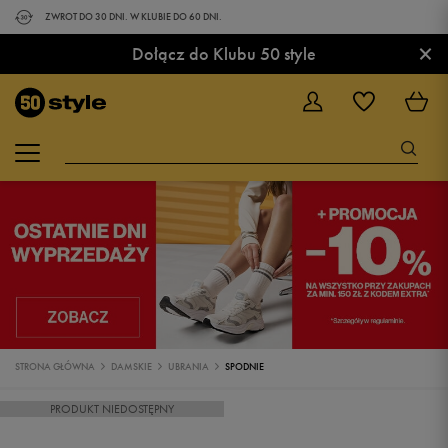
ZWROT DO 30 DNI. W KLUBIE DO 60 DNI.
×
Dołącz do Klubu 50 style
STRONA GŁÓWNA
DAMSKIE
UBRANIA
SPODNIE
PRODUKT NIEDOSTĘPNY