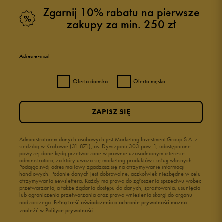
Zgarnij 10% rabatu na pierwsze
zakupy za min. 250 zł
Adres e-mail
Oferta damska
Oferta męska
ZAPISZ SIĘ
Administratorem danych osobowych jest Marketing Investment Group S.A. z
siedzibą w Krakowie (31-871), os. Dywizjonu 303 paw. 1, udostępnione
powyżej dane będą przetwarzane w prawnie uzasadnionym interesie
administratora, za który uważa się marketing produktów i usług własnych.
Podając swój adres mailowy zgadzasz się na otrzymywanie informacji
handlowych. Podanie danych jest dobrowolne, aczkolwiek niezbędne w celu
otrzymywania newslettera. Każdy ma prawo do zgłoszenia sprzeciwu wobec
przetwarzania, a także żądania dostępu do danych, sprostowania, usunięcia
lub ograniczenia przetwarzania oraz prawo wniesienia skargi do organu
nadzorczego.
Pełną treść oświadczenia o ochronie prywatności można
znaleźć w Polityce prywatności.