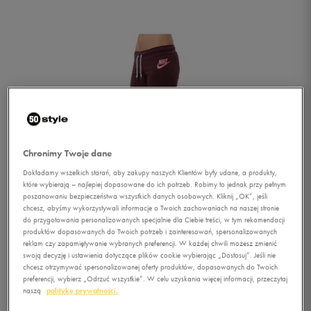
Chronimy Twoje dane
Dokładamy wszelkich starań, aby zakupy naszych Klientów były udane, a produkty,
które wybierają – najlepiej dopasowane do ich potrzeb. Robimy to jednak przy pełnym
poszanowaniu bezpieczeństwa wszystkich danych osobowych. Kliknij „OK”, jeśli
chcesz, abyśmy wykorzystywali informacje o Twoich zachowaniach na naszej stronie
do przygotowania personalizowanych specjalnie dla Ciebie treści, w tym rekomendacji
produktów dopasowanych do Twoich potrzeb i zainteresowań, spersonalizowanych
reklam czy zapamiętywanie wybranych preferencji. W każdej chwili możesz zmienić
swoją decyzję i ustawienia dotyczące plików cookie wybierając „Dostosuj”. Jeśli nie
1/2
chcesz otrzymywać spersonalizowanej oferty produktów, dopasowanych do Twoich
preferencji, wybierz „Odrzuć wszystkie”. W celu uzyskania więcej informacji, przeczytaj
naszą
politykę prywatności.