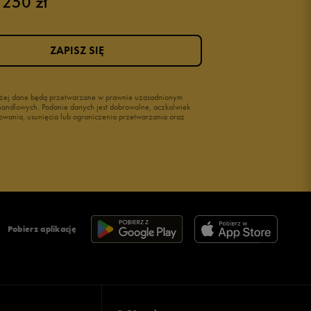
 250 zł
ZAPISZ SIĘ
wyżej dane będą przetwarzane w prawnie uzasadnionym
i handlowych. Podanie danych jest dobrowolne, aczkolwiek
owania, usunięcia lub ograniczenia przetwarzania oraz
Pobierz aplikację