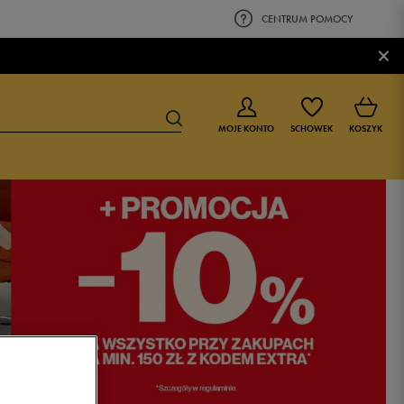
CENTRUM POMOCY
×
MOJE KONTO
SCHOWEK
KOSZYK
BUTY DLA CHŁOPCA
BUTY DLA DZIEWCZYNKI
0-4 lat
0-4 lat
4-8 lat
4-8 lat
9-16 lat
9-16 lat