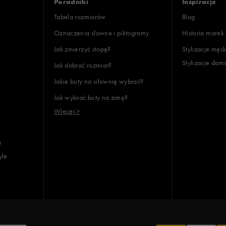
Poradniki
Inspiracje
Tabela rozmiarów
Blog
Oznaczenia słowne i piktogramy
Historia marek
Jak zmierzyć stopę?
Stylizacje męsk
Stylizacje dam
Jak dobrać rozmiar?
lientów
Jakie buty na siłownię wybrać?
Jak wybrać buty na zimę?
Wyczyść
Szukaj
Więcej >
e
yle