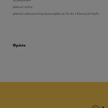
płatność online
płatność odroczona Kup teraz zapłać za 30 dni z Klarną lub PayPo
Opinie
5.0
opinii klientów
396
z całego okresu
zebranych i zweryfikowanych przez