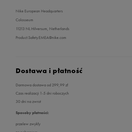
Nike European Headquarters
Colosseum
11213 NL Hilversum, Netherlands
Product.Safety.EMEA@nike.com
Dostawa i płatność
Darmowa dostawa od 299,99 zł
Czas realizacji 1-5 dni roboczych
30 dni na zwrot
Sposoby płatności:
przelew zwykły
za pobraniem