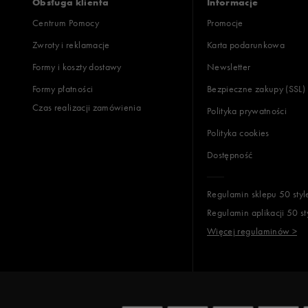
Obsługa klienta
Informacje
Centrum Pomocy
Promocje
Zwroty i reklamacje
Karta podarunkowa
Jak zbieramy opinie?
Formy i koszty dostawy
Newsletter
Formy płatności
Bezpieczne zakupy (SSL)
Opinie k
Czas realizacji zamówienia
Polityka prywatności
Polityka cookies
Dostępność
Regulamin sklepu 50 styl
Regulamin aplikacji 50 st
Więcej regulaminów >