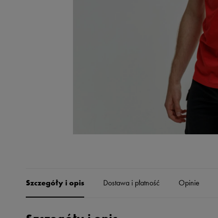
Skechers
Timberland
Umbro
Under Armour
Up8
U.S. Polo ASSN.
Vans
Szczegóły i opis
Dostawa i płatność
Opinie