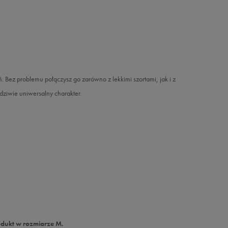
. Bez problemu połączysz go zarówno z lekkimi szortami, jak i z
dziwie uniwersalny charakter.
odukt w rozmiarze M.