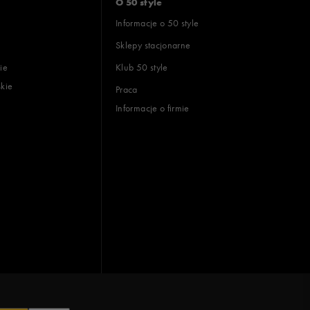
O 50 style
Informacje o 50 style
Sklepy stacjonarne
ie
Klub 50 style
skie
Praca
Informacje o firmie