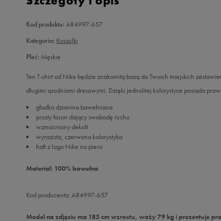
Szczegóły i opis
Kod produktu:
AR4997-657
Kategoria:
Koszulki
Płeć:
Męskie
Ten T-shirt od Nike będzie znakomitą bazą do Twoich miejskich zestawień
długimi spodniami dresowymi. Dzięki jednolitej kolorystyce posiada praw
gładka dzianina bawełniana
prosty fason dający swobodę ruchu
wzmocniony dekolt
wyrazista, czerwona kolorystyka
haft z logo Nike na piersi
Materiał: 100% bawełna
Kod producenta: AR4997-657
Model na zdjęciu ma 185 cm wzrostu, waży 79 kg i prezentuje pr