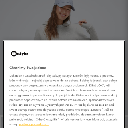
Chronimy Twoje dane
Dokładamy wszelkich starań, aby zakupy naszych Klientów były udane, a produkty,
które wybierają – najlepiej dopasowane do ich potrzeb. Robimy to jednak przy pełnym
poszanowaniu bezpieczeństwa wszystkich danych osobowych. Kliknij „OK”, jeśli
chcesz, abyśmy wykorzystywali informacje o Twoich zachowaniach na naszej stronie
do przygotowania personalizowanych specjalnie dla Ciebie treści, w tym rekomendacji
produktów dopasowanych do Twoich potrzeb i zainteresowań, spersonalizowanych
reklam czy zapamiętywanie wybranych preferencji. W każdej chwili możesz zmienić
1/5
swoją decyzję i ustawienia dotyczące plików cookie wybierając „Dostosuj”. Jeśli nie
chcesz otrzymywać spersonalizowanej oferty produktów, dopasowanych do Twoich
preferencji, wybierz „Odrzuć wszystkie”. W celu uzyskania więcej informacji, przeczytaj
naszą
politykę prywatności.