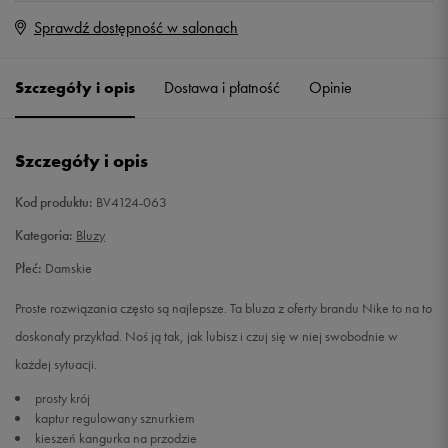
Sprawdź dostępność w salonach
XS
Powiadom o dostępności
Szczegóły i opis
Dostawa i płatność
Opinie
S
Powiadom o dostępności
M
Powiadom o dostępności
Szczegóły i opis
L
Powiadom o dostępności
Kod produktu:
BV4124-063
Kategoria:
Bluzy
XL
Powiadom o dostępności
Płeć:
Damskie
Proste rozwiązania często są najlepsze. Ta bluza z oferty brandu Nike to na to
doskonały przykład. Noś ją tak, jak lubisz i czuj się w niej swobodnie w
każdej sytuacji.
prosty krój
kaptur regulowany sznurkiem
kieszeń kangurka na przodzie