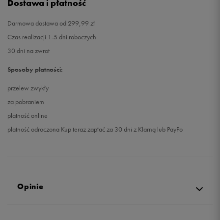
Dostawa i płatność
Darmowa dostawa od 299,99 zł
Czas realizacji 1-5 dni roboczych
30 dni na zwrot
Sposoby płatności:
przelew zwykły
za pobraniem
płatność online
płatność odroczona Kup teraz zapłać za 30 dni z Klarną lub PayPo
Opinie
4.9