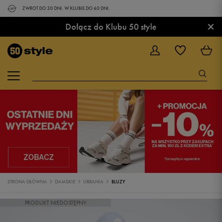
ZWROT DO 30 DNI. W KLUBIE DO 60 DNI.
×
Dołącz do Klubu 50 style
STRONA GŁÓWNA
DAMSKIE
UBRANIA
BLUZY
PRODUKT NIEDOSTĘPNY