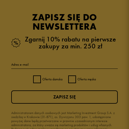
opinii klientów
48
z całego okresu
ZAPISZ SIĘ DO
zebranych i zweryfikowanych przez
NEWSLETTERA
Zgarnij 10% rabatu na pierwsze
zakupy za min. 250 zł
5
98%
Adres e-mail
4
0%
Oferta damska
Oferta męska
3
0%
ZAPISZ SIĘ
2
0%
1
Administratorem danych osobowych jest Marketing Investment Group S.A. z
2%
siedzibą w Krakowie (31-871), os. Dywizjonu 303 paw. 1, udostępnione
powyżej dane będą przetwarzane w prawnie uzasadnionym interesie
administratora, za który uważa się marketing produktów i usług własnych.