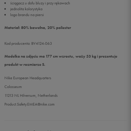
ściągacz u dołu bluzy i przy rękawach
jednolita kolorystyka
logo brandu na piersi
Materiał: 80% bawełna, 20% poliester
Kod producenta: BV4124-063
Modelka na zdjęciu ma 177 cm wzrostu, waży 53 kg i prezentuje
produkt w rozmiarze S.
Nike European Headquarters
Colosseum
11213 NL Hilversum, Netherlands
Product.Safety.EMEA@nike.com