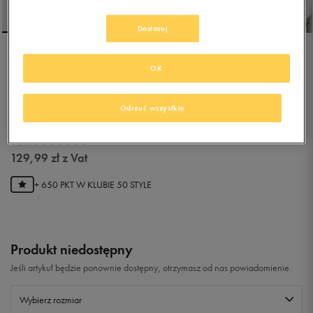
Dostosuj
NIKE SPORTSWEAR
OK
ESSENTIAL OVERHEAD
HOODIE WOMEN'S
Odrzuć wszystkie
HOODIE PO
4.9
(
48
)
129,99
zł
z Vat
+ 650 PKT W
KLUBIE 50 STYLE
Produkt niedostępny
Jeśli artykuł będzie ponownie dostępny, otrzymasz od nas powiadomienie.
Wybierz rozmiar