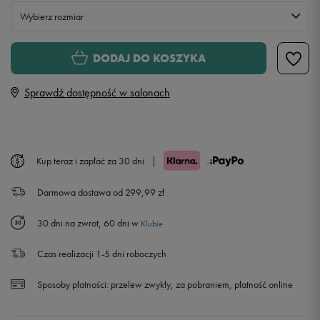
Wybierz rozmiar
Rozmiary EU
Rozmiary US
DODAJ DO KOSZYKA
17
8 cm
Powiadom o dostępności
Sprawdź dostępność w salonach
18,5
9 cm
Powiadom o dostępności
19,5
10 cm
Powiadom o dostępności
Kup teraz i zapłać za 30 dni
|
Darmowa dostawa od 299,99 zł
21
11 cm
30 dni na zwrot, 60 dni w
Klubie
22
12 cm
Czas realizacji 1-5 dni roboczych
23,5
13 cm
Sposoby płatności:
przelew zwykły, za pobraniem, płatność online
25
14 cm
Powiadom o dostępności