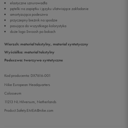
elastyczne sznurowadła
pętelki na zapiętku i języku ułatwiające zakładanie
amortyzująca podeszwa
przyczepny bieżnik na spodzie
pasująca do wszystkiego kolorystyka
duże logo Swoosh po bokach
Wierzch: materiał tekstylny, materiał syntetyczny
Wyściółka: materiał tekstylny
Podeszwa: tworzywo syntetyczne
Kod producenta: DX7616-001
Nike European Headquarters
Colosseum
11213 NL Hilversum, Netherlands
Product.Safety.EMEA@nike.com