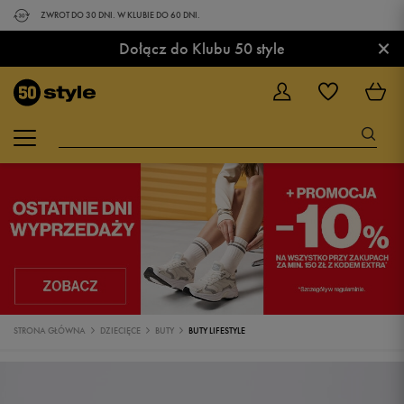
ZWROT DO 30 DNI. W KLUBIE DO 60 DNI.
×
Dołącz do Klubu 50 style
STRONA GŁÓWNA
DZIECIĘCE
BUTY
BUTY LIFESTYLE