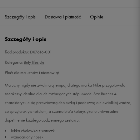
26
15 cm
Powiadom o dostępności
Szczegóły i opis
Dostawa i płatność
Opinie
27
16 cm
Powiadom o dostępności
Szczegóły i opis
Kod produktu:
DX7616-001
Kategoria:
Buty lifestyle
Płeć:
dla maluchów i niemowląt
Maluchy nigdy nie zwalniają tempa, dlatego marka Nike przygotowała
sneakersy idealne dla ich rozbieganych stóp. Model Star Runner 4
charakteryzuje się przewiewną cholewką i podeszwą o niewielkiej wadze,
co sprzyja aktywnościom, a czarno biała kolorystyka to uniwersalne
dopełnienie każdego codziennego zestawu.
lekka cholewka z siateczki
wzmocniony nosek