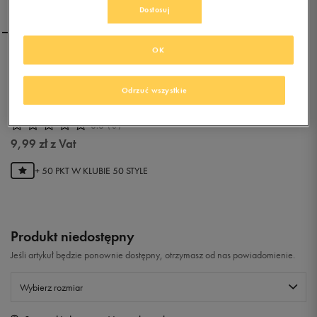
Dostosuj
OK
NIKE STOPKI 3PPK
WOMEN'S DRI FIT
Odrzuć wszystkie
GRAPHIC N
0.0
(
0
)
9,99
zł
z Vat
+ 50 PKT W
KLUBIE 50 STYLE
Produkt niedostępny
Jeśli artykuł będzie ponownie dostępny, otrzymasz od nas powiadomienie.
Wybierz rozmiar