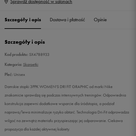
Sprawdź dostępność w salonach
Rozmiary EU
Rozmiary US
34-38
Powiadom o dostępności
Szczegóły i opis
Dostawa i płatność
Opinie
38-42
Powiadom o dostępności
Szczegóły i opis
Kod produktu:
SX4788933
Kategoria:
Skarpetki
Płeć:
Unisex
Damskie stopki 3PPK WOMEN'S DRI FIT GRAPHIC od marki Nike
znakomicie sprawdzą się podczas intensywnych treningów. Odpowiednia
konstrukcja zapewni dodatkowe wsparcie dla śródstopia, a podział
naprawa/lewa minimalizuje ryzyko obtarć. Technologia Dri-Fit odprowadza
wilgoć na zewnątrz materiału przyspieszając jej odparowanie. Ciekawa
propozycja dla każdej aktywnej kobiety.