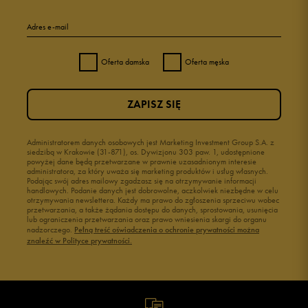
Adres e-mail
Oferta damska
Oferta męska
ZAPISZ SIĘ
Administratorem danych osobowych jest Marketing Investment Group S.A. z
siedzibą w Krakowie (31-871), os. Dywizjonu 303 paw. 1, udostępnione
powyżej dane będą przetwarzane w prawnie uzasadnionym interesie
administratora, za który uważa się marketing produktów i usług własnych.
Podając swój adres mailowy zgadzasz się na otrzymywanie informacji
handlowych. Podanie danych jest dobrowolne, aczkolwiek niezbędne w celu
otrzymywania newslettera. Każdy ma prawo do zgłoszenia sprzeciwu wobec
przetwarzania, a także żądania dostępu do danych, sprostowania, usunięcia
lub ograniczenia przetwarzania oraz prawo wniesienia skargi do organu
nadzorczego.
Pełną treść oświadczenia o ochronie prywatności można
znaleźć w Polityce prywatności.