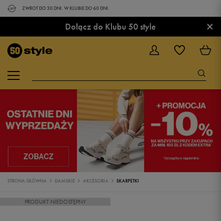
ZWROT DO 30 DNI. W KLUBIE DO 60 DNI.
×
Dołącz do Klubu 50 style
STRONA GŁÓWNA
DAMSKIE
AKCESORIA
SKARPETKI
PRODUKT NIEDOSTĘPNY