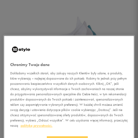
Chronimy Twoje dane
Dokładamy wszelkich starań, aby zakupy naszych Klientów były udane, a produkty,
które wybierają – najlepiej dopasowane do ich potrzeb. Robimy to jednak przy pełnym
poszanowaniu bezpieczeństwa wszystkich danych osobowych. Kliknij „OK”, jeśli
chcesz, abyśmy wykorzystywali informacje o Twoich zachowaniach na naszej stronie
do przygotowania personalizowanych specjalnie dla Ciebie treści, w tym rekomendacji
produktów dopasowanych do Twoich potrzeb i zainteresowań, spersonalizowanych
reklam czy zapamiętywanie wybranych preferencji. W każdej chwili możesz zmienić
swoją decyzję i ustawienia dotyczące plików cookie wybierając „Dostosuj”. Jeśli nie
chcesz otrzymywać spersonalizowanej oferty produktów, dopasowanych do Twoich
1/4
preferencji, wybierz „Odrzuć wszystkie”. W celu uzyskania więcej informacji, przeczytaj
naszą
politykę prywatności.