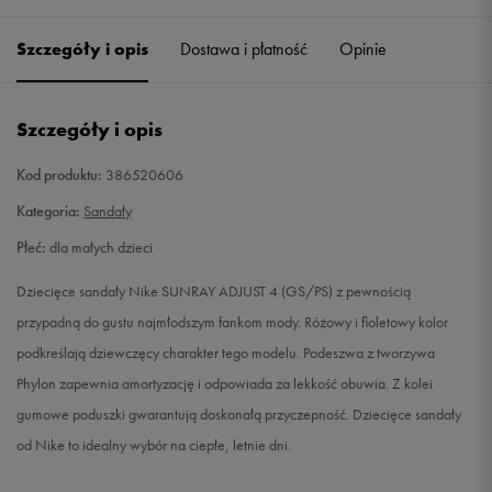
28
17 cm
Powiadom o dostępności
Szczegóły i opis
Dostawa i płatność
Opinie
29,5
18 cm
Powiadom o dostępności
Szczegóły i opis
31
19 cm
Powiadom o dostępności
Kod produktu:
386520606
32
20 cm
Powiadom o dostępności
Kategoria:
Sandały
Płeć:
dla małych dzieci
33,5
21 cm
Powiadom o dostępności
Dziecięce sandały Nike SUNRAY ADJUST 4 (GS/PS) z pewnością
35
22 cm
Powiadom o dostępności
przypadną do gustu najmłodszym fankom mody. Różowy i fioletowy kolor
podkreślają dziewczęcy charakter tego modelu. Podeszwa z tworzywa
Phylon zapewnia amortyzację i odpowiada za lekkość obuwia. Z kolei
gumowe poduszki gwarantują doskonałą przyczepność. Dziecięce sandały
od Nike to idealny wybór na ciepłe, letnie dni.