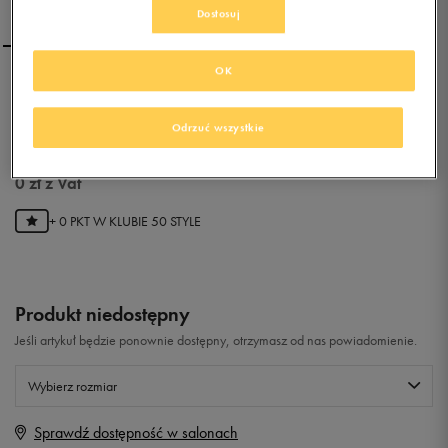
Dostosuj
OK
NIKE SUNRAY ADJUST 4
(GS/PS)
Odrzuć wszystkie
0.0
(
0
)
0
zł
z Vat
+ 0 PKT W
KLUBIE 50 STYLE
Produkt niedostępny
Jeśli artykuł będzie ponownie dostępny, otrzymasz od nas powiadomienie.
Wybierz rozmiar
Sprawdź dostępność w salonach
Rozmiary EU
Rozmiary US