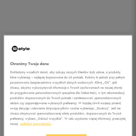
Chronimy Twoje dane
Dokładamy wszelkich starań, aby zakupy naszych Klientów były udane, a produkty,
które wybierają – najlepiej dopasowane do ich potrzeb. Robimy to jednak przy pełnym
poszanowaniu bezpieczeństwa wszystkich danych osobowych. Kliknij „OK”, jeśli
chcesz, abyśmy wykorzystywali informacje o Twoich zachowaniach na naszej stronie
do przygotowania personalizowanych specjalnie dla Ciebie treści, w tym rekomendacji
produktów dopasowanych do Twoich potrzeb i zainteresowań, spersonalizowanych
reklam czy zapamiętywanie wybranych preferencji. W każdej chwili możesz zmienić
swoją decyzję i ustawienia dotyczące plików cookie wybierając „Dostosuj”. Jeśli nie
chcesz otrzymywać spersonalizowanej oferty produktów, dopasowanych do Twoich
1/2
preferencji, wybierz „Odrzuć wszystkie”. W celu uzyskania więcej informacji, przeczytaj
naszą
politykę prywatności.