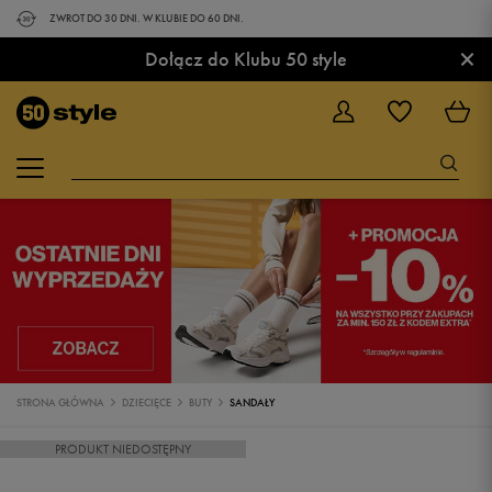
ZWROT DO 30 DNI. W KLUBIE DO 60 DNI.
×
Dołącz do Klubu 50 style
STRONA GŁÓWNA
DZIECIĘCE
BUTY
SANDAŁY
PRODUKT NIEDOSTĘPNY