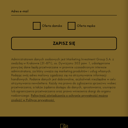
Adres e-mail
Oferta damska
Oferta męska
ZAPISZ SIĘ
Administratorem danych osobowych jest Marketing Investment Group S.A. z
siedzibą w Krakowie (31-871), os. Dywizjonu 303 paw. 1, udostępnione
powyżej dane będą przetwarzane w prawnie uzasadnionym interesie
administratora, za który uważa się marketing produktów i usług własnych.
Podając swój adres mailowy zgadzasz się na otrzymywanie informacji
handlowych. Podanie danych jest dobrowolne, aczkolwiek niezbędne w celu
otrzymywania newslettera. Każdy ma prawo do zgłoszenia sprzeciwu wobec
przetwarzania, a także żądania dostępu do danych, sprostowania, usunięcia
lub ograniczenia przetwarzania oraz prawo wniesienia skargi do organu
nadzorczego.
Pełną treść oświadczenia o ochronie prywatności można
znaleźć w Polityce prywatności.