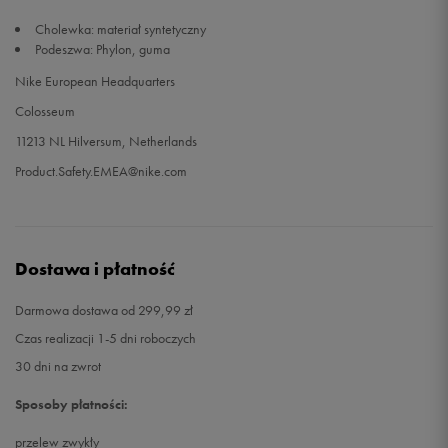
Cholewka: materiał syntetyczny
Podeszwa: Phylon, guma
Nike European Headquarters
Colosseum
11213 NL Hilversum, Netherlands
Product.Safety.EMEA@nike.com
Dostawa i płatność
Darmowa dostawa od 299,99 zł
Czas realizacji 1-5 dni roboczych
30 dni na zwrot
Sposoby płatności:
przelew zwykły