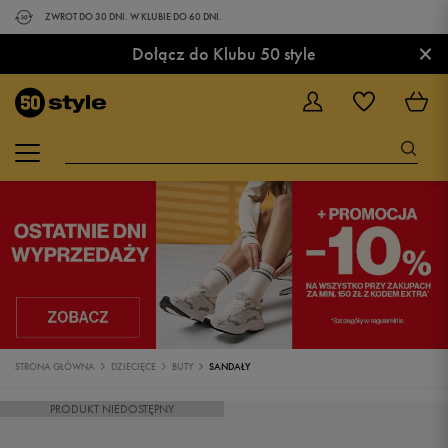
ZWROT DO 30 DNI. W KLUBIE DO 60 DNI.
×
Dołącz do Klubu 50 style
STRONA GŁÓWNA
DZIECIĘCE
BUTY
SANDAŁY
PRODUKT NIEDOSTĘPNY