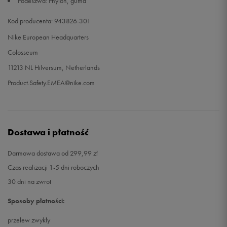
Podeszwa: Phylon, guma
Kod producenta: 943826-301
Nike European Headquarters
Colosseum
11213 NL Hilversum, Netherlands
Product.Safety.EMEA@nike.com
Dostawa i płatność
Darmowa dostawa od 299,99 zł
Czas realizacji 1-5 dni roboczych
30 dni na zwrot
Sposoby płatności:
przelew zwykły