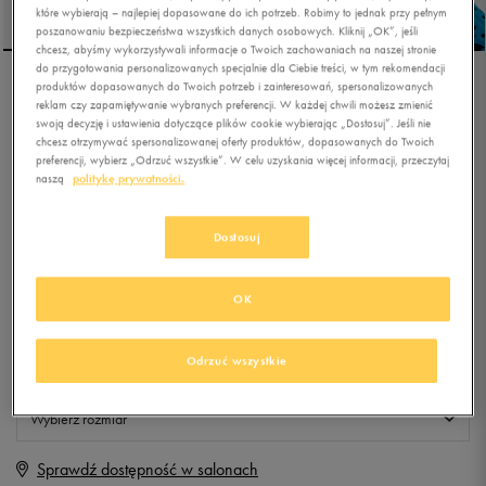
które wybierają – najlepiej dopasowane do ich potrzeb. Robimy to jednak przy pełnym
poszanowaniu bezpieczeństwa wszystkich danych osobowych. Kliknij „OK”, jeśli
chcesz, abyśmy wykorzystywali informacje o Twoich zachowaniach na naszej stronie
do przygotowania personalizowanych specjalnie dla Ciebie treści, w tym rekomendacji
produktów dopasowanych do Twoich potrzeb i zainteresowań, spersonalizowanych
NIKE SUNRAY PROTECT 2
reklam czy zapamiętywanie wybranych preferencji. W każdej chwili możesz zmienić
BP
swoją decyzję i ustawienia dotyczące plików cookie wybierając „Dostosuj”. Jeśli nie
chcesz otrzymywać spersonalizowanej oferty produktów, dopasowanych do Twoich
preferencji, wybierz „Odrzuć wszystkie”. W celu uzyskania więcej informacji, przeczytaj
0.0
(
0
)
naszą
politykę prywatności.
99,99
zł
z Vat
Dostosuj
+ 500 PKT W
KLUBIE 50 STYLE
OK
Produkt niedostępny
Odrzuć wszystkie
Jeśli artykuł będzie ponownie dostępny, otrzymasz od nas powiadomienie.
Wybierz rozmiar
Sprawdź dostępność w salonach
Rozmiary EU
Rozmiary US