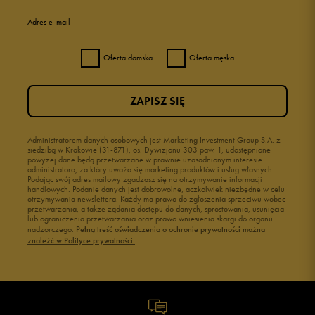
Adres e-mail
Oferta damska
Oferta męska
ZAPISZ SIĘ
Administratorem danych osobowych jest Marketing Investment Group S.A. z
siedzibą w Krakowie (31-871), os. Dywizjonu 303 paw. 1, udostępnione
powyżej dane będą przetwarzane w prawnie uzasadnionym interesie
administratora, za który uważa się marketing produktów i usług własnych.
Podając swój adres mailowy zgadzasz się na otrzymywanie informacji
handlowych. Podanie danych jest dobrowolne, aczkolwiek niezbędne w celu
otrzymywania newslettera. Każdy ma prawo do zgłoszenia sprzeciwu wobec
przetwarzania, a także żądania dostępu do danych, sprostowania, usunięcia
lub ograniczenia przetwarzania oraz prawo wniesienia skargi do organu
nadzorczego.
Pełną treść oświadczenia o ochronie prywatności można
znaleźć w Polityce prywatności.