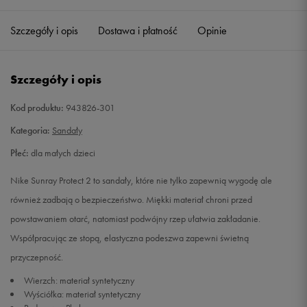
28
17 cm
Powiadom o dostępności
Szczegóły i opis
Dostawa i płatność
Opinie
29,5
18 cm
Powiadom o dostępności
Szczegóły i opis
31
19 cm
Powiadom o dostępności
Kod produktu:
943826-301
32
20 cm
Powiadom o dostępności
Kategoria:
Sandały
Płeć:
dla małych dzieci
33,5
21 cm
Powiadom o dostępności
Nike Sunray Protect 2 to sandały, które nie tylko zapewnią wygodę ale
35
22 cm
Powiadom o dostępności
również zadbają o bezpieczeństwo. Miękki materiał chroni przed
powstawaniem otarć, natomiast podwójny rzep ułatwia zakładanie.
Współpracując ze stopą, elastyczna podeszwa zapewni świetną
przyczepność.
Wierzch: materiał syntetyczny
Wyściółka: materiał syntetyczny