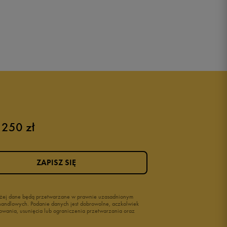
 250 zł
ZAPISZ SIĘ
wyżej dane będą przetwarzane w prawnie uzasadnionym
i handlowych. Podanie danych jest dobrowolne, aczkolwiek
owania, usunięcia lub ograniczenia przetwarzania oraz