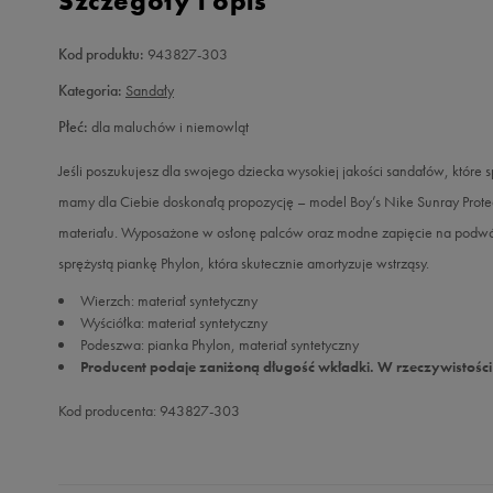
Szczegóły i opis
Kod produktu:
943827-303
Kategoria:
Sandały
Płeć:
dla maluchów i niemowląt
Jeśli poszukujesz dla swojego dziecka wysokiej jakości sandałów, które
mamy dla Ciebie doskonałą propozycję – model Boy’s Nike Sunray Prote
materiału. Wyposażone w osłonę palców oraz modne zapięcie na podwó
sprężystą piankę Phylon, która skutecznie amortyzuje wstrząsy.
Wierzch: materiał syntetyczny
Wyściółka: materiał syntetyczny
Podeszwa: pianka Phylon, materiał syntetyczny
Producent podaje zaniżoną długość wkładki. W rzeczywistości 
Kod producenta: 943827-303