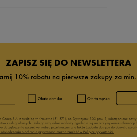
da recenzji
ZAPISZ SIĘ DO NEWSLETTERA
arnij 10% rabatu na pierwsze zakupy za min.
Oferta damska
Oferta męska
nt Group S.A. z siedzibą w Krakowie (31-871), os. Dywizjonu 303 paw. 1, udostępnione po
duktów i usług własnych. Podając swój adres mailowy zgadzasz się na otrzymywanie informacj
 do zgłoszenia sprzeciwu wobec przetwarzania, a także żądania dostępu do danych, sprost
ć oświadczenia o ochronie prywatności można znaleźć w Polityce prywatności.