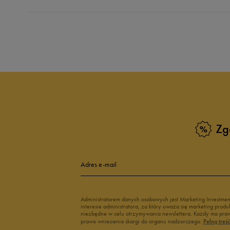
Produkt nie posia
Zg
Adres e-mail
Administratorem danych osobowych jest Marketing Investme
interesie administratora, za który uważa się marketing pro
niezbędne w celu otrzymywania newslettera. Każdy ma prawo
prawo wniesienia skargi do organu nadzorczego.
Pełną treś