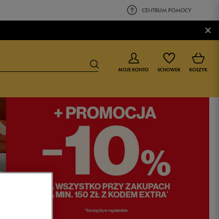
CENTRUM POMOCY
×
MOJE KONTO
SCHOWEK
KOSZYK
BUTY DLA CHŁOPCA
BUTY DLA DZIEWCZYNKI
0-4 lat
0-4 lat
4-8 lat
4-8 lat
9-16 lat
9-16 lat