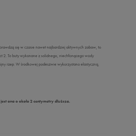
 sprawdzą się w czasie nawet najbardziej aktywnych zabaw, to
ct 2. To buty wykonane z solidnego, niechłonącego wody
jny rzep. W środkowej podeszwie wykorzystano elastyczną,
jest ona o około 2 centymetry dłuższa.