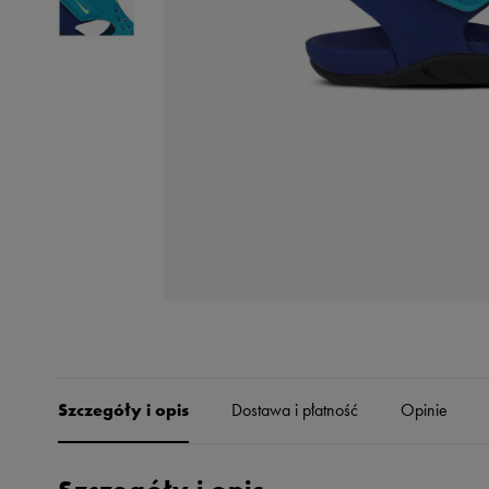
Skechers
Timberland
Umbro
Under Armour
Up8
U.S. Polo ASSN.
Vans
Szczegóły i opis
Dostawa i płatność
Opinie