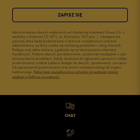
ZAPISZ SIĘ
Administratorem danych osobowych jest Marketing Investment Group S.A. z
siedzibą w Krakowie (31-871), os. Dywizjonu 303 paw. 1, udostępnione
powyżej dane będą przetwarzane w prawnie uzasadnionym interesie
administratora, za który uważa się marketing produktów i usług własnych.
Podając swój adres mailowy zgadzasz się na otrzymywanie informacji
handlowych. Podanie danych jest dobrowolne, aczkolwiek niezbędne w celu
otrzymywania newslettera. Każdy ma prawo do zgłoszenia sprzeciwu wobec
przetwarzania, a także żądania dostępu do danych, sprostowania, usunięcia
lub ograniczenia przetwarzania oraz prawo wniesienia skargi do organu
nadzorczego.
Pełną treść oświadczenia o ochronie prywatności można
znaleźć w Polityce prywatności.
CHAT