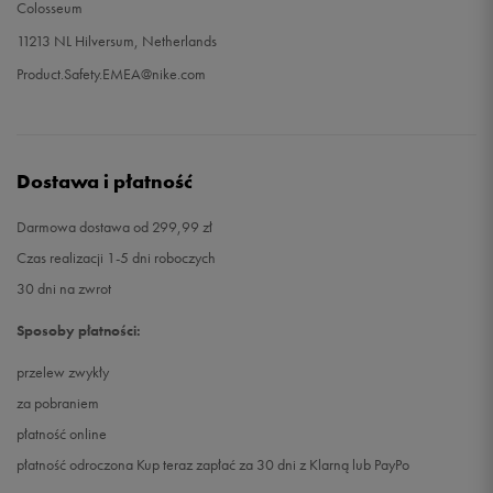
Colosseum
11213 NL Hilversum, Netherlands
Product.Safety.EMEA@nike.com
Dostawa i płatność
Darmowa dostawa od 299,99 zł
Czas realizacji 1-5 dni roboczych
30 dni na zwrot
Sposoby płatności:
przelew zwykły
za pobraniem
płatność online
płatność odroczona Kup teraz zapłać za 30 dni z Klarną lub PayPo