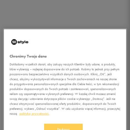
Chronimy Twoje dane
Dokładamy wszelkich starań, aby zakupy naszych Klientów były udane, a produkty,
które wybierają – najlepiej dopasowane do ich potrzeb. Robimy to jednak przy pełnym
poszanowaniu bezpieczeństwa wszystkich danych osobowych. Kliknij „OK”, jeśli
chcesz, abyśmy wykorzystywali informacje o Twoich zachowaniach na naszej stronie
do przygotowania personalizowanych specjalnie dla Ciebie treści, w tym rekomendacji
1/1
produktów dopasowanych do Twoich potrzeb i zainteresowań, spersonalizowanych
reklam czy zapamiętywanie wybranych preferencji. W każdej chwili możesz zmienić
swoją decyzję i ustawienia dotyczące plików cookie wybierając „Dostosuj”. Jeśli nie
chcesz otrzymywać spersonalizowanej oferty produktów, dopasowanych do Twoich
preferencji, wybierz „Odrzuć wszystkie”. W celu uzyskania więcej informacji, przeczytaj
naszą
politykę prywatności.
NIKE SUNRAY PROTECT
Dostosuj