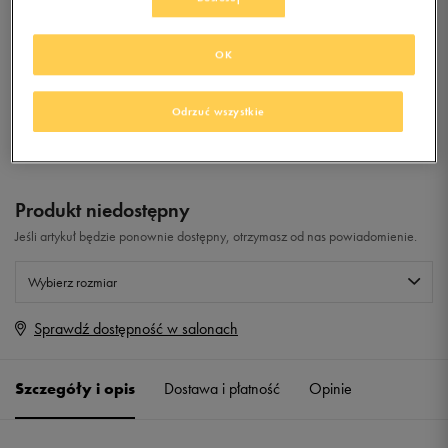
(PS)
0.0
OK
(
0
)
99,99
zł
z Vat
Odrzuć wszystkie
+ 500 PKT W
KLUBIE 50 STYLE
Produkt niedostępny
Jeśli artykuł będzie ponownie dostępny, otrzymasz od nas powiadomienie.
Wybierz rozmiar
Sprawdź dostępność w salonach
Rozmiary EU
Rozmiary US
28
17 cm
Powiadom o dostępności
Szczegóły i opis
Dostawa i płatność
Opinie
29,5
18 cm
Powiadom o dostępności