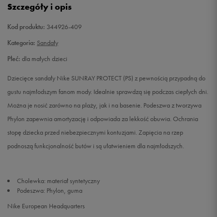
Szczegóły i opis
31
19 cm
Powiadom o dostępności
Kod produktu:
344926-409
32
20 cm
Powiadom o dostępności
Kategoria:
Sandały
Płeć:
dla małych dzieci
33,5
21 cm
Powiadom o dostępności
Dziecięce sandały Nike SUNRAY PROTECT (PS) z pewnością przypadną do
35
22 cm
Powiadom o dostępności
gustu najmłodszym fanom mody. Idealnie sprawdzą się podczas ciepłych dni.
Można je nosić zarówno na plaży, jak i na basenie. Podeszwa z tworzywa
36
23 cm
Powiadom o dostępności
Phylon zapewnia amortyzację i odpowiada za lekkość obuwia. Ochrania
stopę dziecka przed niebezpiecznymi kontuzjami. Zapięcia na rzep
podnoszą funkcjonalność butów i są ułatwieniem dla najmłodszych.
Cholewka: materiał syntetyczny
Podeszwa: Phylon, guma
Nike European Headquarters