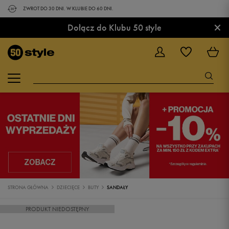
ZWROT DO 30 DNI. W KLUBIE DO 60 DNI.
×
Dołącz do Klubu 50 style
STRONA GŁÓWNA
DZIECIĘCE
BUTY
SANDAŁY
PRODUKT NIEDOSTĘPNY