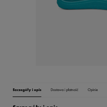
Skechers
Timberland
Umbro
Under Armour
Up8
U.S. Polo ASSN.
Vans
Szczegóły i opis
Dostawa i płatność
Opinie