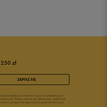
 250 zł
ZAPISZ SIĘ
wyżej dane będą przetwarzane w prawnie uzasadnionym
i handlowych. Podanie danych jest dobrowolne, aczkolwiek
owania, usunięcia lub ograniczenia przetwarzania oraz