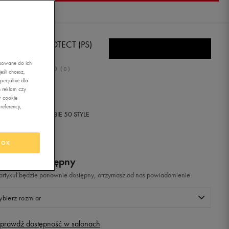
E SUNRAY PROTECT (PS)
asowane do ich
0.0
(
0
)
śli chcesz,
ecjalnie dla
,99
zł
z Vat
 reklam czy
w cookie
eferencji,
+ 500 PKT W
KLUBIE 50 STYLE
OK
odukt niedostępny
i artykuł będzie ponownie dostępny, otrzymasz od nas powiadomienie.
bierz rozmiar
prawdź dostępność w salonach
Rozmiary EU
Rozmiary US