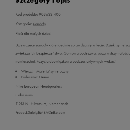
Szczegóły i opis
Kod produktu:
903633-400
Kategoria:
Sandały
Płeć:
dla małych dzieci
Dziewczęce sandały które idealnie sprawdzą się w lecie. Dzięki syntety
zwiększa ich bezpieczeństwo. Gumowa podeszwa, poza wytrzymałością j
nawierzchni. Pozycja obowiązkowa podczas aktywnych wakacji!
Wierzch: Materiał syntetyczny
Podeszwa: Guma
Nike European Headquarters
Colosseum
11213 NL Hilversum, Netherlands
Product.Safety.EMEA@nike.com