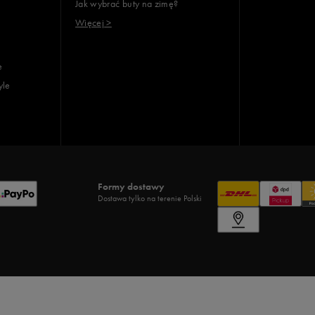
Jak wybrać buty na zimę?
Więcej >
e
yle
Formy dostawy
Dostawa tylko na terenie Polski