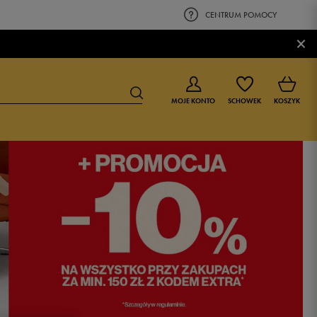
CENTRUM POMOCY
×
MOJE KONTO
SCHOWEK
KOSZYK
BUTY DLA CHŁOPCA
BUTY DLA DZIEWCZYNKI
0-4 lat
0-4 lat
4-8 lat
4-8 lat
9-16 lat
9-16 lat