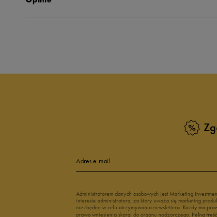
Produkt nie posia
Zg
Adres e-mail
Administratorem danych osobowych jest Marketing Investme
interesie administratora, za który uważa się marketing pro
niezbędne w celu otrzymywania newslettera. Każdy ma prawo
prawo wniesienia skargi do organu nadzorczego.
Pełną treś