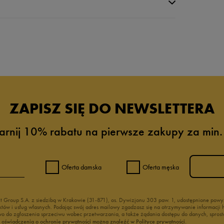
da recenzji
ZAPISZ SIĘ DO NEWSLETTERA
arnij 10% rabatu na pierwsze zakupy za min.
Oferta damska
Oferta męska
nt Group S.A. z siedzibą w Krakowie (31-871), os. Dywizjonu 303 paw. 1, udostępnione po
duktów i usług własnych. Podając swój adres mailowy zgadzasz się na otrzymywanie informacj
 do zgłoszenia sprzeciwu wobec przetwarzania, a także żądania dostępu do danych, sprost
ć oświadczenia o ochronie prywatności można znaleźć w Polityce prywatności.