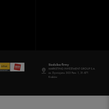
Siedziba firmy
MARKETING INVESTMENT GROUP S.A.
os. Dywizjonu 303 Paw. 1, 31-871
Kraków