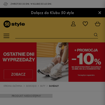
ZWROT DO 30 DNI. W KLUBIE DO 60 DNI.
×
Dołącz do Klubu 50 style
STRONA GŁÓWNA
DZIECIĘCE
BUTY
SANDAŁY
PRODUKT NIEDOSTĘPNY