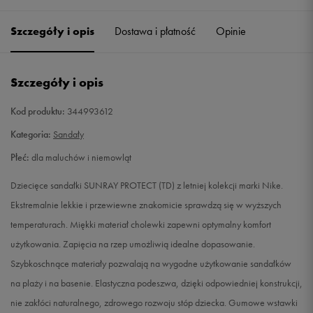
21
11 cm
Powiadom o dostępności
Szczegóły i opis
Dostawa i płatność
Opinie
22
12 cm
Powiadom o dostępności
Szczegóły i opis
23,5
13 cm
Powiadom o dostępności
Kod produktu:
344993612
25
14 cm
Powiadom o dostępności
Kategoria:
Sandały
Płeć:
dla maluchów i niemowląt
26
15 cm
Powiadom o dostępności
Dziecięce sandałki SUNRAY PROTECT (TD) z letniej kolekcji marki Nike.
27
16 cm
Powiadom o dostępności
Ekstremalnie lekkie i przewiewne znakomicie sprawdzą się w wyższych
temperaturach. Miękki materiał cholewki zapewni optymalny komfort
użytkowania. Zapięcia na rzep umożliwią idealne dopasowanie.
Szybkoschnące materiały pozwalają na wygodne użytkowanie sandałków
na plaży i na basenie. Elastyczna podeszwa, dzięki odpowiedniej konstrukcji,
nie zakłóci naturalnego, zdrowego rozwoju stóp dziecka. Gumowe wstawki