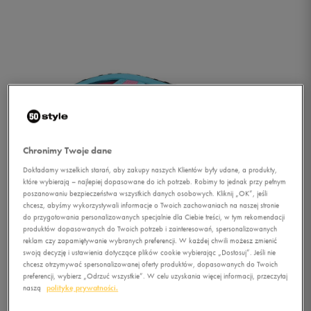
Chronimy Twoje dane
Dokładamy wszelkich starań, aby zakupy naszych Klientów były udane, a produkty,
które wybierają – najlepiej dopasowane do ich potrzeb. Robimy to jednak przy pełnym
poszanowaniu bezpieczeństwa wszystkich danych osobowych. Kliknij „OK”, jeśli
chcesz, abyśmy wykorzystywali informacje o Twoich zachowaniach na naszej stronie
do przygotowania personalizowanych specjalnie dla Ciebie treści, w tym rekomendacji
produktów dopasowanych do Twoich potrzeb i zainteresowań, spersonalizowanych
reklam czy zapamiętywanie wybranych preferencji. W każdej chwili możesz zmienić
swoją decyzję i ustawienia dotyczące plików cookie wybierając „Dostosuj”. Jeśli nie
1/3
chcesz otrzymywać spersonalizowanej oferty produktów, dopasowanych do Twoich
preferencji, wybierz „Odrzuć wszystkie”. W celu uzyskania więcej informacji, przeczytaj
naszą
politykę prywatności.