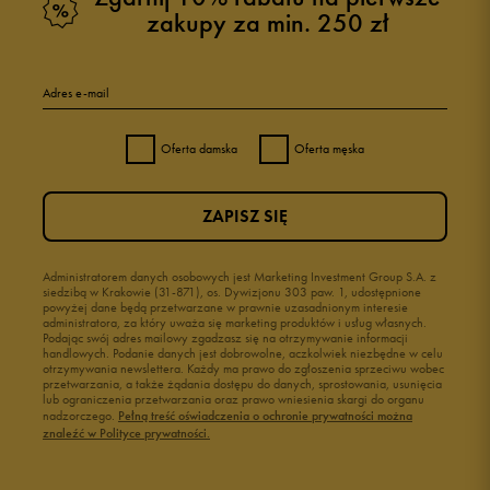
zakupy za min. 250 zł
Adres e-mail
Oferta damska
Oferta męska
ZAPISZ SIĘ
Administratorem danych osobowych jest Marketing Investment Group S.A. z
siedzibą w Krakowie (31-871), os. Dywizjonu 303 paw. 1, udostępnione
powyżej dane będą przetwarzane w prawnie uzasadnionym interesie
administratora, za który uważa się marketing produktów i usług własnych.
Podając swój adres mailowy zgadzasz się na otrzymywanie informacji
handlowych. Podanie danych jest dobrowolne, aczkolwiek niezbędne w celu
otrzymywania newslettera. Każdy ma prawo do zgłoszenia sprzeciwu wobec
przetwarzania, a także żądania dostępu do danych, sprostowania, usunięcia
lub ograniczenia przetwarzania oraz prawo wniesienia skargi do organu
nadzorczego.
Pełną treść oświadczenia o ochronie prywatności można
znaleźć w Polityce prywatności.