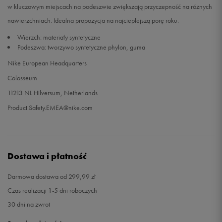
w kluczowym miejscach na podeszwie zwiększają przyczepność na różnych
nawierzchniach. Idealna propozycja na najcieplejszą porę roku.
Wierzch: materiały syntetyczne
Podeszwa: tworzywo syntetyczne phylon, guma
Nike European Headquarters
Colosseum
11213 NL Hilversum, Netherlands
Product.Safety.EMEA@nike.com
Dostawa i płatność
Darmowa dostawa od 299,99 zł
Czas realizacji 1-5 dni roboczych
30 dni na zwrot