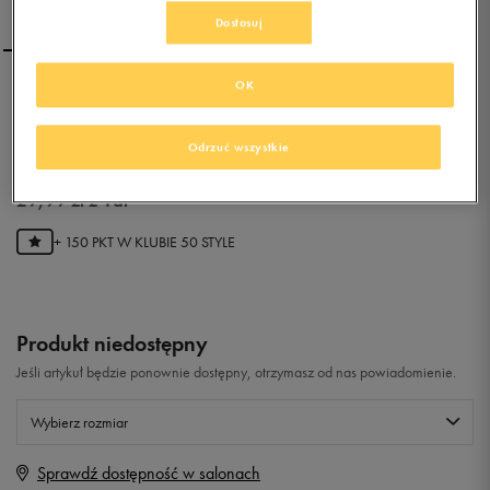
Dostosuj
OK
NIKE SUNRAY PROTECT
(TD)
Odrzuć wszystkie
0.0
(
0
)
29,99
zł
z Vat
+ 150 PKT W
KLUBIE 50 STYLE
Produkt niedostępny
Jeśli artykuł będzie ponownie dostępny, otrzymasz od nas powiadomienie.
Wybierz rozmiar
Sprawdź dostępność w salonach
Rozmiary EU
Rozmiary US