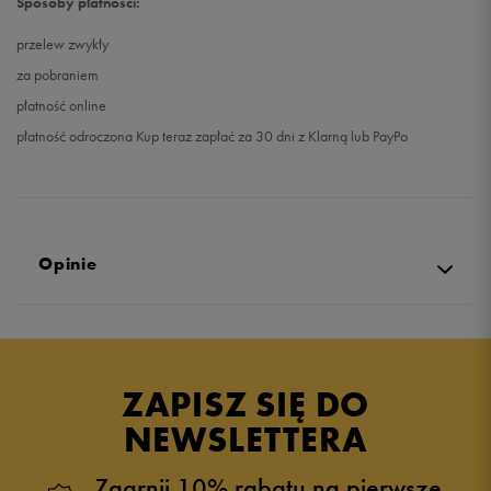
Sposoby płatności:
przelew zwykły
za pobraniem
płatność online
płatność odroczona Kup teraz zapłać za 30 dni z Klarną lub PayPo
Opinie
Produkt nie posiada recenzji
ZAPISZ SIĘ DO
NEWSLETTERA
Zgarnij 10% rabatu na pierwsze