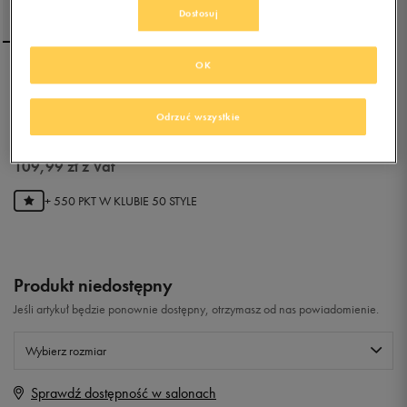
Dostosuj
OK
NIKE SUNRAY PROTECT
(TD)
Odrzuć wszystkie
0.0
(
0
)
109,99
zł
z Vat
+ 550 PKT W
KLUBIE 50 STYLE
Produkt niedostępny
Jeśli artykuł będzie ponownie dostępny, otrzymasz od nas powiadomienie.
Wybierz rozmiar
Sprawdź dostępność w salonach
Rozmiary EU
Rozmiary US