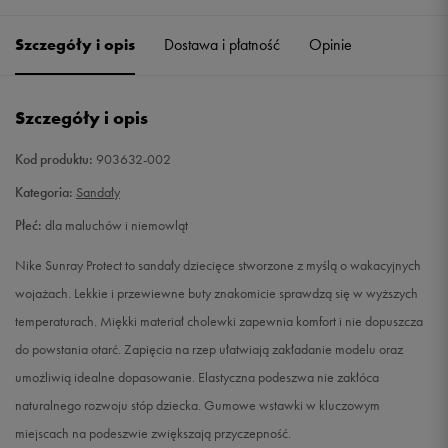
21
11 cm
Powiadom o dostępności
Szczegóły i opis
Dostawa i płatność
Opinie
22
12 cm
Powiadom o dostępności
Szczegóły i opis
23,5
13 cm
Powiadom o dostępności
Kod produktu:
903632-002
25
14 cm
Powiadom o dostępności
Kategoria:
Sandały
Płeć:
dla maluchów i niemowląt
26
15 cm
Powiadom o dostępności
Nike Sunray Protect to sandały dziecięce stworzone z myślą o wakacyjnych
27
16 cm
Powiadom o dostępności
wojażach. Lekkie i przewiewne buty znakomicie sprawdzą się w wyższych
temperaturach. Miękki materiał cholewki zapewnia komfort i nie dopuszcza
do powstania otarć. Zapięcia na rzep ułatwiają zakładanie modelu oraz
umożliwią idealne dopasowanie. Elastyczna podeszwa nie zakłóca
naturalnego rozwoju stóp dziecka. Gumowe wstawki w kluczowym
miejscach na podeszwie zwiększają przyczepność.