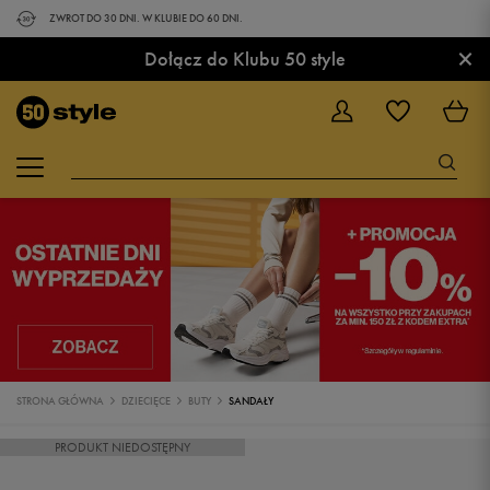
ZWROT DO 30 DNI. W KLUBIE DO 60 DNI.
×
Dołącz do Klubu 50 style
STRONA GŁÓWNA
DZIECIĘCE
BUTY
SANDAŁY
PRODUKT NIEDOSTĘPNY