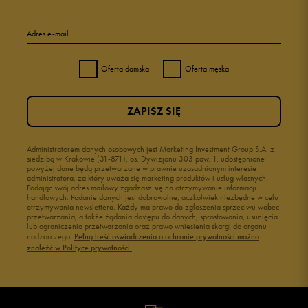
Adres e-mail
Oferta damska
Oferta męska
ZAPISZ SIĘ
Administratorem danych osobowych jest Marketing Investment Group S.A. z
siedzibą w Krakowie (31-871), os. Dywizjonu 303 paw. 1, udostępnione
powyżej dane będą przetwarzane w prawnie uzasadnionym interesie
administratora, za który uważa się marketing produktów i usług własnych.
Podając swój adres mailowy zgadzasz się na otrzymywanie informacji
handlowych. Podanie danych jest dobrowolne, aczkolwiek niezbędne w celu
otrzymywania newslettera. Każdy ma prawo do zgłoszenia sprzeciwu wobec
przetwarzania, a także żądania dostępu do danych, sprostowania, usunięcia
lub ograniczenia przetwarzania oraz prawo wniesienia skargi do organu
nadzorczego.
Pełną treść oświadczenia o ochronie prywatności można
znaleźć w Polityce prywatności.