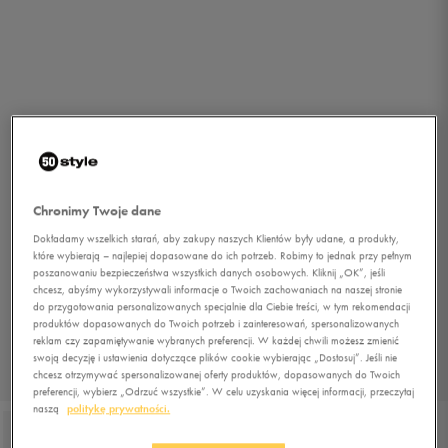
Chronimy Twoje dane
Dokładamy wszelkich starań, aby zakupy naszych Klientów były udane, a produkty,
które wybierają – najlepiej dopasowane do ich potrzeb. Robimy to jednak przy pełnym
poszanowaniu bezpieczeństwa wszystkich danych osobowych. Kliknij „OK”, jeśli
chcesz, abyśmy wykorzystywali informacje o Twoich zachowaniach na naszej stronie
do przygotowania personalizowanych specjalnie dla Ciebie treści, w tym rekomendacji
produktów dopasowanych do Twoich potrzeb i zainteresowań, spersonalizowanych
reklam czy zapamiętywanie wybranych preferencji. W każdej chwili możesz zmienić
swoją decyzję i ustawienia dotyczące plików cookie wybierając „Dostosuj”. Jeśli nie
chcesz otrzymywać spersonalizowanej oferty produktów, dopasowanych do Twoich
1/4
preferencji, wybierz „Odrzuć wszystkie”. W celu uzyskania więcej informacji, przeczytaj
naszą
politykę prywatności.