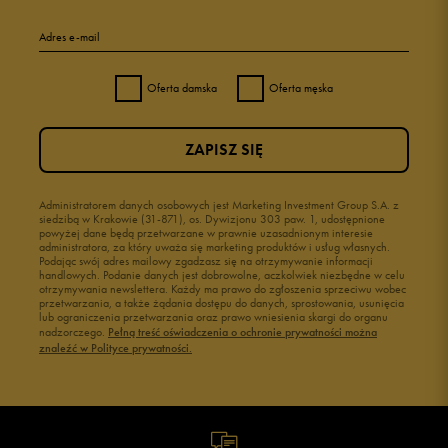
Adres e-mail
Oferta damska
Oferta męska
ZAPISZ SIĘ
Administratorem danych osobowych jest Marketing Investment Group S.A. z
siedzibą w Krakowie (31-871), os. Dywizjonu 303 paw. 1, udostępnione
powyżej dane będą przetwarzane w prawnie uzasadnionym interesie
administratora, za który uważa się marketing produktów i usług własnych.
Podając swój adres mailowy zgadzasz się na otrzymywanie informacji
handlowych. Podanie danych jest dobrowolne, aczkolwiek niezbędne w celu
otrzymywania newslettera. Każdy ma prawo do zgłoszenia sprzeciwu wobec
przetwarzania, a także żądania dostępu do danych, sprostowania, usunięcia
lub ograniczenia przetwarzania oraz prawo wniesienia skargi do organu
nadzorczego.
Pełną treść oświadczenia o ochronie prywatności można
znaleźć w Polityce prywatności.