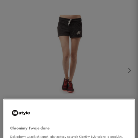
1/4
Chronimy Twoje dane
Dokładamy wszelkich starań, aby zakupy naszych Klientów były udane, a produkty,