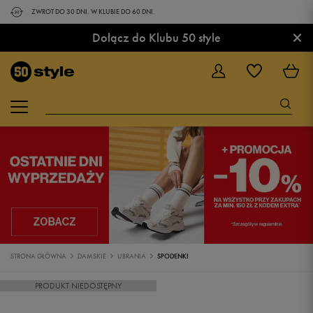
ZWROT DO 30 DNI. W KLUBIE DO 60 DNI.
×
Dołącz do Klubu 50 style
STRONA GŁÓWNA
DAMSKIE
UBRANIA
SPODENKI
PRODUKT NIEDOSTĘPNY