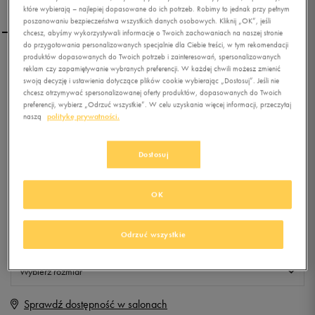
które wybierają – najlepiej dopasowane do ich potrzeb. Robimy to jednak przy pełnym
poszanowaniu bezpieczeństwa wszystkich danych osobowych. Kliknij „OK”, jeśli
chcesz, abyśmy wykorzystywali informacje o Twoich zachowaniach na naszej stronie
do przygotowania personalizowanych specjalnie dla Ciebie treści, w tym rekomendacji
produktów dopasowanych do Twoich potrzeb i zainteresowań, spersonalizowanych
NIKE SZORTY GYM
reklam czy zapamiętywanie wybranych preferencji. W każdej chwili możesz zmienić
VINTAGE SHORT
swoją decyzję i ustawienia dotyczące plików cookie wybierając „Dostosuj”. Jeśli nie
chcesz otrzymywać spersonalizowanej oferty produktów, dopasowanych do Twoich
preferencji, wybierz „Odrzuć wszystkie”. W celu uzyskania więcej informacji, przeczytaj
0.0
(
0
)
naszą
politykę prywatności.
59,99
zł
z Vat
+ 300 PKT W
KLUBIE 50 STYLE
Dostosuj
OK
Produkt niedostępny
Odrzuć wszystkie
Jeśli artykuł będzie ponownie dostępny, otrzymasz od nas powiadomienie.
Wybierz rozmiar
Sprawdź dostępność w salonach
XS
Powiadom o dostępności