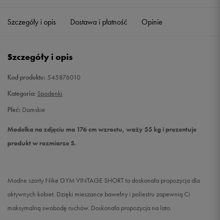
Szczegóły i opis
Dostawa i płatność
Opinie
S
Powiadom o dostępności
M
Powiadom o dostępności
Szczegóły i opis
L
Powiadom o dostępności
Kod produktu:
545876010
Kategoria:
Spodenki
Płeć:
Damskie
Modelka na zdjęciu ma 176 cm wzrostu, waży 55 kg i prezentuje
produkt w rozmiarze S.
Modne szorty Nike GYM VINTAGE SHORT to doskonała propozycja dla
aktywnych kobiet. Dzięki mieszance bawełny i poliestru zapewnią Ci
maksymalną swobodę ruchów. Doskonała propozycja na lato.