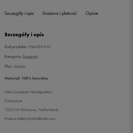
Szczegóły i opis
Dostawa i płatność
Opinie
M
Powiadom o dostępności
L
Powiadom o dostępności
Szczegóły i opis
XL
Powiadom o dostępności
Kod produktu:
FQ4359-010
Kategoria:
Spodenki
Płeć:
Męskie
Materiał: 100% bawełna
Nike European Headquarters
Colosseum
11213 NL Hilversum, Netherlands
Product.Safety.EMEA@nike.com