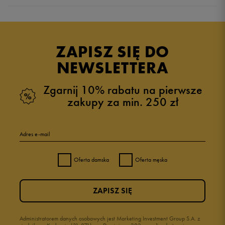
5.0
opinii klientów
3
z całego okresu
ZAPISZ SIĘ DO
zebranych i zweryfikowanych przez
NEWSLETTERA
Zgarnij 10% rabatu na pierwsze
zakupy za min. 250 zł
5
100%
Adres e-mail
4
0%
Oferta damska
Oferta męska
3
0%
ZAPISZ SIĘ
2
0%
1
Administratorem danych osobowych jest Marketing Investment Group S.A. z
0%