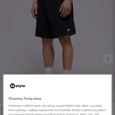
1/2
Chronimy Twoje dane
Dokładamy wszelkich starań, aby zakupy naszych Klientów były udane, a produkty,
które wybierają – najlepiej dopasowane do ich potrzeb. Robimy to jednak przy pełnym
poszanowaniu bezpieczeństwa wszystkich danych osobowych. Kliknij „OK”, jeśli