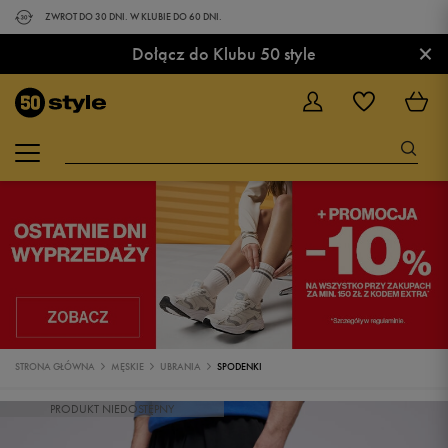
ZWROT DO 30 DNI. W KLUBIE DO 60 DNI.
×
Dołącz do Klubu 50 style
STRONA GŁÓWNA
MĘSKIE
UBRANIA
SPODENKI
PRODUKT NIEDOSTĘPNY