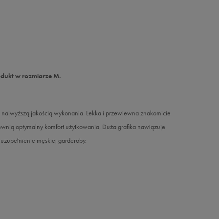
odukt w rozmiarze M.
ę najwyższą jakością wykonania. Lekka i przewiewna znakomicie
pewnią optymalny komfort użytkowania. Duża grafika nawiązuje
uzupełnienie męskiej garderoby.