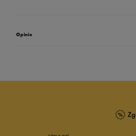
Opinie
Produkt nie posia
Zg
Adres e-mail