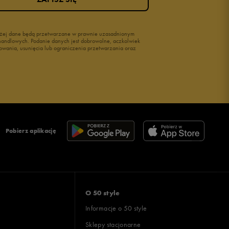
wyżej dane będą przetwarzane w prawnie uzasadnionym
i handlowych. Podanie danych jest dobrowolne, aczkolwiek
owania, usunięcia lub ograniczenia przetwarzania oraz
Pobierz aplikację
O 50 style
Informacje o 50 style
Sklepy stacjonarne