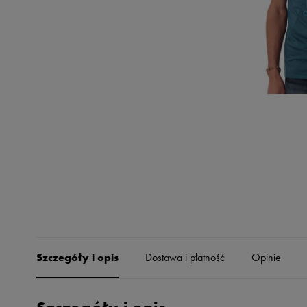
Skechers
Timberland
Umbro
Under Armour
Up8
U.S. Polo ASSN.
Vans
Szczegóły i opis
Dostawa i płatność
Opinie