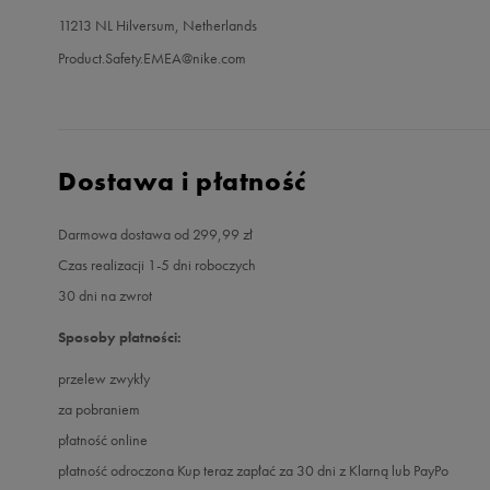
11213 NL Hilversum, Netherlands
Product.Safety.EMEA@nike.com
Dostawa i płatność
Darmowa dostawa od 299,99 zł
Czas realizacji 1-5 dni roboczych
30 dni na zwrot
Sposoby płatności:
przelew zwykły
za pobraniem
płatność online
płatność odroczona Kup teraz zapłać za 30 dni z Klarną lub PayPo