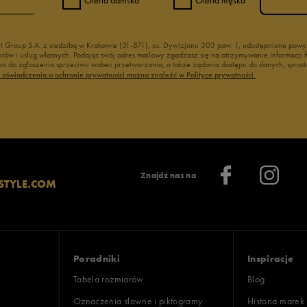
nt Group S.A. z siedzibą w Krakowie (31-871), os. Dywizjonu 303 paw. 1, udostępnione po
duktów i usług własnych. Podając swój adres mailowy zgadzasz się na otrzymywanie informacj
 do zgłoszenia sprzeciwu wobec przetwarzania, a także żądania dostępu do danych, sprost
ć oświadczenia o ochronie prywatności można znaleźć w Polityce prywatności.
Znajdź nas na
STYLE.COM
Poradniki
Inspiracje
Tabela rozmiarów
Blog
Oznaczenia słowne i piktogramy
Historia marek