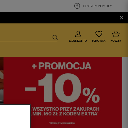
CENTRUM POMOCY
×
MOJE KONTO
SCHOWEK
KOSZYK
BUTY DLA CHŁOPCA
BUTY DLA DZIEWCZYNKI
0-4 lat
0-4 lat
4-8 lat
4-8 lat
9-16 lat
9-16 lat