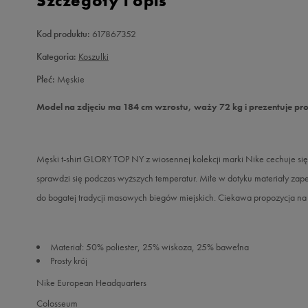
Szczegóły i opis
Kod produktu:
617867352
Kategoria:
Koszulki
Płeć:
Męskie
Model na zdjęciu ma 184 cm wzrostu, waży 72 kg i prezentuje pr
Męski t-shirt GLORY TOP NY z wiosennej kolekcji marki Nike cechuje si
sprawdzi się podczas wyższych temperatur. Miłe w dotyku materiały za
do bogatej tradycji masowych biegów miejskich. Ciekawa propozycja na 
Materiał: 50% poliester, 25% wiskoza, 25% bawełna
Prosty krój
Nike European Headquarters
Colosseum