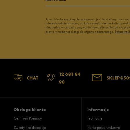
Administratorem danych osobowych jest Marketing Investme
interesie administratora, za który uważa się marketing pro
niezbędne w celu otrzymywania newslettera. Każdy ma prawo
prawo wniesienia skargi do organu nadzorczego.
Pełną treś
12 681 84
CHAT
SKLEP@50
90
Obsługa klienta
Informacje
Centrum Pomocy
Promocje
Zwroty i reklamacje
Karta podarunkowa