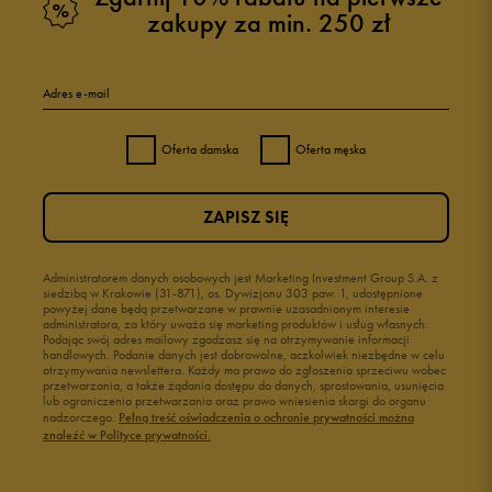
zakupy za min. 250 zł
Adres e-mail
Oferta damska
Oferta męska
ZAPISZ SIĘ
Administratorem danych osobowych jest Marketing Investment Group S.A. z
siedzibą w Krakowie (31-871), os. Dywizjonu 303 paw. 1, udostępnione
powyżej dane będą przetwarzane w prawnie uzasadnionym interesie
administratora, za który uważa się marketing produktów i usług własnych.
Podając swój adres mailowy zgadzasz się na otrzymywanie informacji
handlowych. Podanie danych jest dobrowolne, aczkolwiek niezbędne w celu
otrzymywania newslettera. Każdy ma prawo do zgłoszenia sprzeciwu wobec
przetwarzania, a także żądania dostępu do danych, sprostowania, usunięcia
lub ograniczenia przetwarzania oraz prawo wniesienia skargi do organu
nadzorczego.
Pełną treść oświadczenia o ochronie prywatności można
znaleźć w Polityce prywatności.