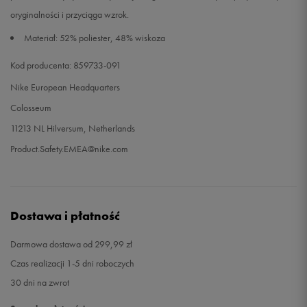
oryginalności i przyciąga wzrok.
Materiał: 52% poliester, 48% wiskoza
Kod producenta: 859733-091
Nike European Headquarters
Colosseum
11213 NL Hilversum, Netherlands
Product.Safety.EMEA@nike.com
Dostawa i płatność
Darmowa dostawa od 299,99 zł
Czas realizacji 1-5 dni roboczych
30 dni na zwrot