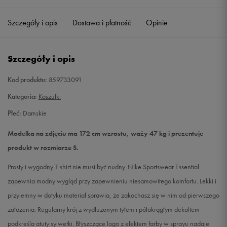
Szczegóły i opis
Dostawa i płatność
Opinie
S
Powiadom o dostępności
M
Powiadom o dostępności
Szczegóły i opis
L
Powiadom o dostępności
Kod produktu:
859733091
Kategoria:
Koszulki
Płeć:
Damskie
Modelka na zdjęciu ma 172 cm wzrostu, waży 47 kg i prezentuje
produkt w rozmiarze S.
Prosty i wygodny T-shirt nie musi być nudny. Nike Sportswear Essential
zapewnia modny wygląd przy zapewnieniu niesamowitego komfortu. Lekki i
przyjemny w dotyku materiał sprawia, że zakochasz się w nim od pierwszego
założenia. Regularny krój z wydłużonym tyłem i półokrągłym dekoltem
podkreśla atuty sylwetki. Błyszczące logo z efektem farby w sprayu nadaje