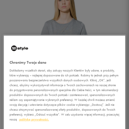
Chronimy Twoje dane
Dokładamy wszelkich starań, aby zakupy naszych Klientów były udane, a produkty,
które wybierają – najlepiej dopasowane do ich potrzeb. Robimy to jednak przy pełnym
poszanowaniu bezpieczeństwa wszystkich danych osobowych. Kliknij „OK”, jeśli
chcesz, abyśmy wykorzystywali informacje o Twoich zachowaniach na naszej stronie
do przygotowania personalizowanych specjalnie dla Ciebie treści, w tym rekomendacji
produktów dopasowanych do Twoich potrzeb i zainteresowań, spersonalizowanych
reklam czy zapamiętywanie wybranych preferencji. W każdej chwili możesz zmienić
swoją decyzję i ustawienia dotyczące plików cookie wybierając „Dostosuj”. Jeśli nie
1/4
chcesz otrzymywać spersonalizowanej oferty produktów, dopasowanych do Twoich
preferencji, wybierz „Odrzuć wszystkie”. W celu uzyskania więcej informacji, przeczytaj
naszą
politykę prywatności.