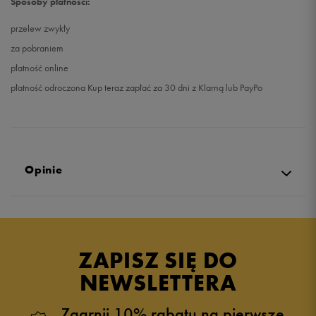
Sposoby płatności:
przelew zwykły
za pobraniem
płatność online
płatność odroczona Kup teraz zapłać za 30 dni z Klarną lub PayPo
Opinie
Produkt nie posiada recenzji
ZAPISZ SIĘ DO
NEWSLETTERA
Zgarnij 10% rabatu na pierwsze