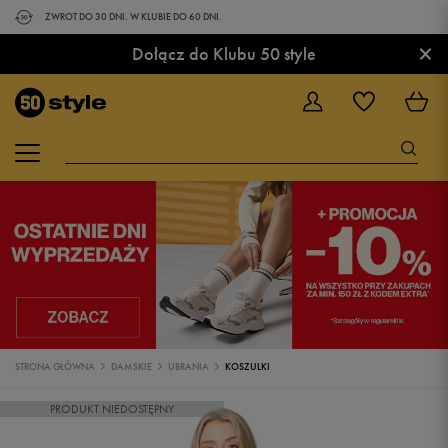
ZWROT DO 30 DNI. W KLUBIE DO 60 DNI.
×
Dołącz do Klubu 50 style
STRONA GŁÓWNA
DAMSKIE
UBRANIA
KOSZULKI
PRODUKT NIEDOSTĘPNY