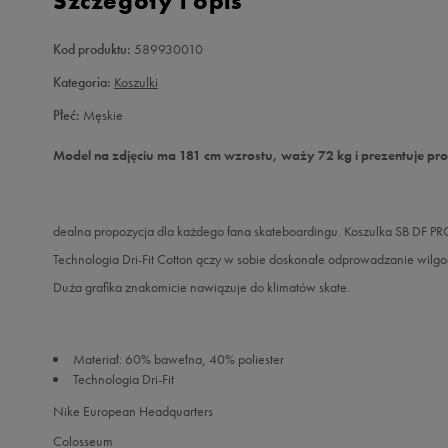
Szczegóły i opis
Kod produktu:
589930010
Kategoria:
Koszulki
Płeć:
Męskie
Model na zdjęciu ma 181 cm wzrostu, waży 72 kg i prezentuje pr
dealna propozycja dla każdego fana skateboardingu. Koszulka SB DF P
Technologia Dri-Fit Cotton ączy w sobie doskonałe odprowadzanie wilg
Duża grafika znakomicie nawiązuje do klimatów skate.
Materiał: 60% bawełna, 40% poliester
Technologia Dri-Fit
Nike European Headquarters
Colosseum