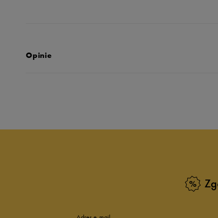
Opinie
Produkt nie posia
Zg
Adres e-mail