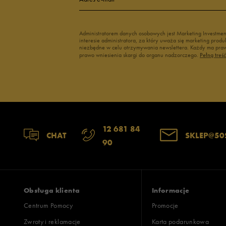
Administratorem danych osobowych jest Marketing Investme
interesie administratora, za który uważa się marketing pro
niezbędne w celu otrzymywania newslettera. Każdy ma prawo
prawo wniesienia skargi do organu nadzorczego.
Pełną treś
12 681 84
CHAT
SKLEP@50
90
Obsługa klienta
Informacje
Centrum Pomocy
Promocje
Zwroty i reklamacje
Karta podarunkowa