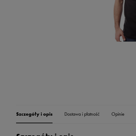
Skechers
Timberland
Umbro
Under Armour
Up8
U.S. Polo ASSN.
Vans
Szczegóły i opis
Dostawa i płatność
Opinie