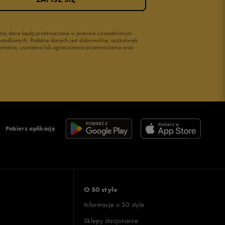
wyżej dane będą przetwarzane w prawnie uzasadnionym
i handlowych. Podanie danych jest dobrowolne, aczkolwiek
owania, usunięcia lub ograniczenia przetwarzania oraz
Pobierz aplikację
O 50 style
Informacje o 50 style
Sklepy stacjonarne