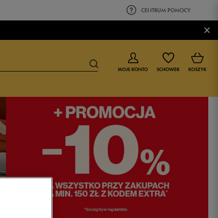
CENTRUM POMOCY
×
MOJE KONTO
SCHOWEK
KOSZYK
BUTY DLA CHŁOPCA
BUTY DLA DZIEWCZYNKI
0-4 lat
0-4 lat
4-8 lat
4-8 lat
9-16 lat
9-16 lat