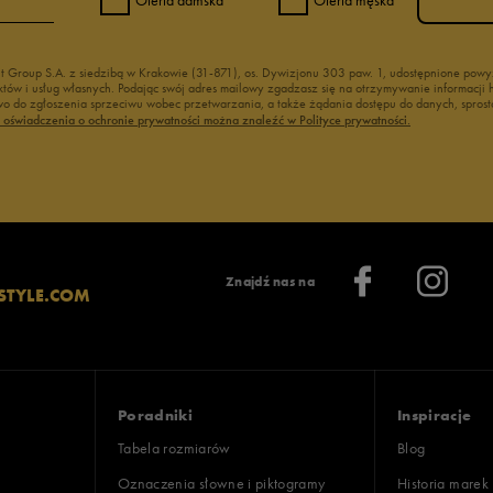
nt Group S.A. z siedzibą w Krakowie (31-871), os. Dywizjonu 303 paw. 1, udostępnione po
duktów i usług własnych. Podając swój adres mailowy zgadzasz się na otrzymywanie informacj
 do zgłoszenia sprzeciwu wobec przetwarzania, a także żądania dostępu do danych, sprost
ć oświadczenia o ochronie prywatności można znaleźć w Polityce prywatności.
Znajdź nas na
STYLE.COM
Poradniki
Inspiracje
Tabela rozmiarów
Blog
Oznaczenia słowne i piktogramy
Historia marek