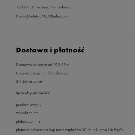
11213 NL Hilversum, Netherlands
Product.Safety.EMEA@nike.com
Dostawa i płatność
Darmowa dostawa od 299,99 zł
Czas realizacji 1-5 dni roboczych
30 dni na zwrot
Sposoby płatności:
przelew zwykły
za pobraniem
płatność online
płatność odroczona Kup teraz zapłać za 30 dni z Klarną lub PayPo