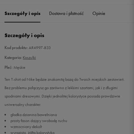
Szczegóły i opis
Dostawa i płatność
Opinie
M
Powiadom o dostępności
L
Powiadom o dostępności
Szczegóły i opis
XL
Powiadom o dostępności
Kod produktu:
AR4997-833
Kategoria:
Koszulki
XXL
Powiadom o dostępności
Płeć:
Męskie
Ten T-shirt od Nike będzie znakomitą bazą do Twoich miejskich zestawień.
Bez problemu połączysz go zarówno z lekkimi szortami, jak i z długimi
spodniami dresowymi. Dzięki jednolitej kolorystyce posiada prawdziwie
uniwersalny charakter.
gładka dzianina bawełniana
prosty fason dający swobodę ruchu
wzmocniony dekolt
wyrazista, żółta kolorystyka