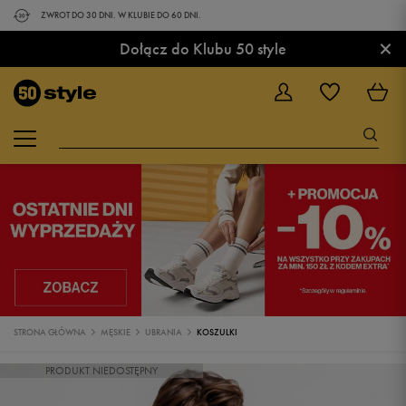
ZWROT DO 30 DNI. W KLUBIE DO 60 DNI.
×
Dołącz do Klubu 50 style
STRONA GŁÓWNA
MĘSKIE
UBRANIA
KOSZULKI
PRODUKT NIEDOSTĘPNY