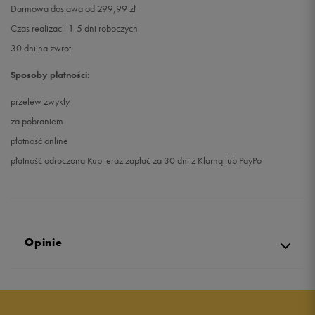
Darmowa dostawa od 299,99 zł
Czas realizacji 1-5 dni roboczych
30 dni na zwrot
Sposoby płatności:
przelew zwykły
za pobraniem
płatność online
płatność odroczona Kup teraz zapłać za 30 dni z Klarną lub PayPo
Opinie
Produkt nie posiada recenzji