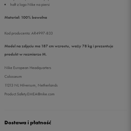
haft z logo Nike na piersi
Materiał: 100% bawełna
Kod producenta: AR4997-833
Model na zdjęciu ma 187 cm wzrostu, waży 78 kg i prezentuje
produkt w rozmiarze M.
Nike European Headquarters
Colosseum
11213 NL Hilversum, Netherlands
Product.Safety.EMEA@nike.com
Dostawa i płatność