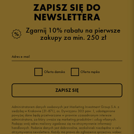
ZAPISZ SIĘ DO
NEWSLETTERA
Zgarnij 10% rabatu na pierwsze
zakupy za min. 250 zł
Adres e-mail
Oferta damska
Oferta męska
ZAPISZ SIĘ
Administratorem danych osobowych jest Marketing Investment Group S.A. z
siedzibą w Krakowie (31-871), os. Dywizjonu 303 paw. 1, udostępnione
powyżej dane będą przetwarzane w prawnie uzasadnionym interesie
administratora, za który uważa się marketing produktów i usług własnych.
Podając swój adres mailowy zgadzasz się na otrzymywanie informacji
handlowych. Podanie danych jest dobrowolne, aczkolwiek niezbędne w celu
otrzymywania newslettera. Każdy ma prawo do zgłoszenia sprzeciwu wobec