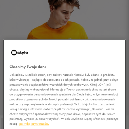
Chronimy Twoje dane
Dokładamy wszelkich starań, aby zakupy naszych Klientów były udane, a produkty,
które wybierają – najlepiej dopasowane do ich potrzeb. Robimy to jednak przy pełnym
poszanowaniu bezpieczeństwa wszystkich danych osobowych. Kliknij „OK”, jeśli
chcesz, abyśmy wykorzystywali informacje o Twoich zachowaniach na naszej stronie
do przygotowania personalizowanych specjalnie dla Ciebie treści, w tym rekomendacji
produktów dopasowanych do Twoich potrzeb i zainteresowań, spersonalizowanych
reklam czy zapamiętywanie wybranych preferencji. W każdej chwili możesz zmienić
1/4
swoją decyzję i ustawienia dotyczące plików cookie wybierając „Dostosuj”. Jeśli nie
chcesz otrzymywać spersonalizowanej oferty produktów, dopasowanych do Twoich
preferencji, wybierz „Odrzuć wszystkie”. W celu uzyskania więcej informacji, przeczytaj
naszą
politykę prywatności.