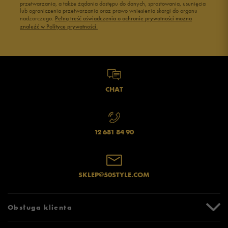
przetwarzania, a także żądania dostępu do danych, sprostowania, usunięcia
lub ograniczenia przetwarzania oraz prawo wniesienia skargi do organu
nadzorczego.
Pełną treść oświadczenia o ochronie prywatności można
znaleźć w Polityce prywatności.
CHAT
12 681 84 90
SKLEP@50STYLE.COM
Obsługa klienta
Centrum Pomocy