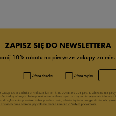
da recenzji
ZAPISZ SIĘ DO NEWSLETTERA
arnij 10% rabatu na pierwsze zakupy za min.
Oferta damska
Oferta męska
nt Group S.A. z siedzibą w Krakowie (31-871), os. Dywizjonu 303 paw. 1, udostępnione po
duktów i usług własnych. Podając swój adres mailowy zgadzasz się na otrzymywanie informacj
 do zgłoszenia sprzeciwu wobec przetwarzania, a także żądania dostępu do danych, sprost
ć oświadczenia o ochronie prywatności można znaleźć w Polityce prywatności.