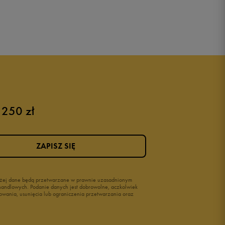
 250 zł
ZAPISZ SIĘ
wyżej dane będą przetwarzane w prawnie uzasadnionym
i handlowych. Podanie danych jest dobrowolne, aczkolwiek
owania, usunięcia lub ograniczenia przetwarzania oraz