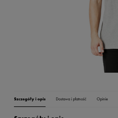
Skechers
Timberland
Umbro
Under Armour
Up8
U.S. Polo ASSN.
Vans
Szczegóły i opis
Dostawa i płatność
Opinie