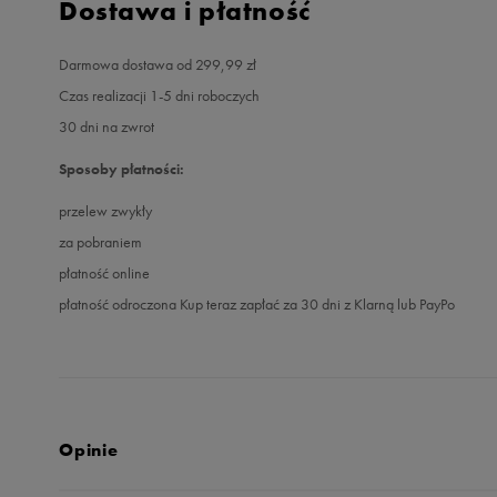
Dostawa i płatność
Darmowa dostawa od 299,99 zł
Czas realizacji 1-5 dni roboczych
30 dni na zwrot
Sposoby płatności:
przelew zwykły
za pobraniem
płatność online
płatność odroczona Kup teraz zapłać za 30 dni z Klarną lub PayPo
Opinie