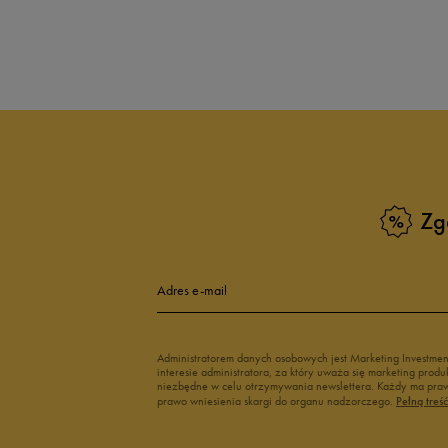
Produkt nie posia
Zg
Adres e-mail
Administratorem danych osobowych jest Marketing Investme
interesie administratora, za który uważa się marketing pro
niezbędne w celu otrzymywania newslettera. Każdy ma prawo
prawo wniesienia skargi do organu nadzorczego.
Pełną treś