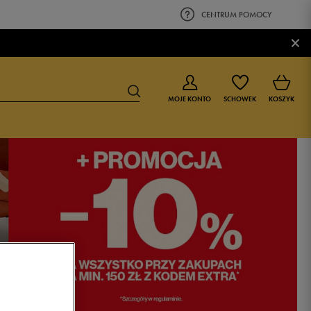
CENTRUM POMOCY
×
MOJE KONTO
SCHOWEK
KOSZYK
BUTY DLA CHŁOPCA
BUTY DLA DZIEWCZYNKI
0-4 lat
0-4 lat
4-8 lat
4-8 lat
9-16 lat
9-16 lat