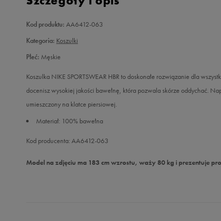
Szczegóły i opis
Kod produktu:
AA6412-063
Kategoria:
Koszulki
Płeć:
Męskie
Koszulka NIKE SPORTSWEAR HBR to doskonałe rozwiązanie dla wszystkic
docenisz wysokiej jakości bawełnę, która pozwala skórze oddychać. Nap
umieszczony na klatce piersiowej.
Materiał: 100% bawełna
Kod producenta: AA6412-063
Model na zdjęciu ma 183 cm wzrostu, waży 80 kg i prezentuje pr