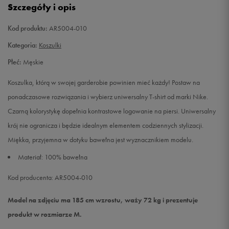
Szczegóły i opis
L
Powiadom o dostępności
Kod produktu:
AR5004-010
Kategoria:
Koszulki
XL
Powiadom o dostępności
Płeć:
Męskie
XXL
Powiadom o dostępności
Koszulka, którą w swojej garderobie powinien mieć każdy! Postaw na
ponadczasowe rozwiązania i wybierz uniwersalny T-shirt od marki Nike.
XXXL
Powiadom o dostępności
Czarną kolorystykę dopełnia kontrastowe logowanie na piersi. Uniwersalny
krój nie ogranicza i będzie idealnym elementem codziennych stylizacji.
Miękka, przyjemna w dotyku bawełna jest wyznacznikiem modelu.
Materiał: 100% bawełna
Kod producenta: AR5004-010
Model na zdjęciu ma 185 cm wzrostu, waży 72 kg i prezentuje
produkt w rozmiarze M.