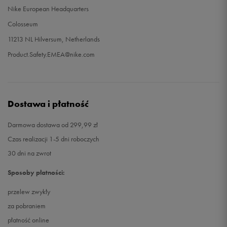
Nike European Headquarters
Colosseum
11213 NL Hilversum, Netherlands
Product.Safety.EMEA@nike.com
Dostawa i płatność
Darmowa dostawa od 299,99 zł
Czas realizacji 1-5 dni roboczych
30 dni na zwrot
Sposoby płatności:
przelew zwykły
za pobraniem
płatność online