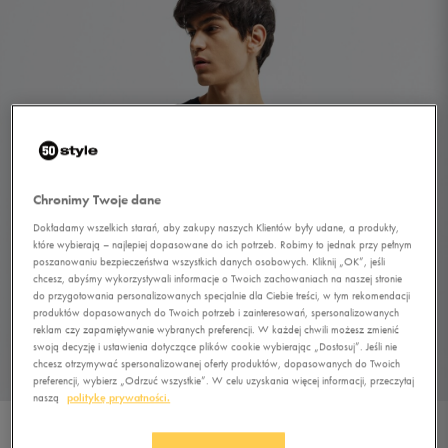
Chronimy Twoje dane
Dokładamy wszelkich starań, aby zakupy naszych Klientów były udane, a produkty,
które wybierają – najlepiej dopasowane do ich potrzeb. Robimy to jednak przy pełnym
poszanowaniu bezpieczeństwa wszystkich danych osobowych. Kliknij „OK”, jeśli
chcesz, abyśmy wykorzystywali informacje o Twoich zachowaniach na naszej stronie
do przygotowania personalizowanych specjalnie dla Ciebie treści, w tym rekomendacji
1/1
produktów dopasowanych do Twoich potrzeb i zainteresowań, spersonalizowanych
reklam czy zapamiętywanie wybranych preferencji. W każdej chwili możesz zmienić
swoją decyzję i ustawienia dotyczące plików cookie wybierając „Dostosuj”. Jeśli nie
chcesz otrzymywać spersonalizowanej oferty produktów, dopasowanych do Twoich
preferencji, wybierz „Odrzuć wszystkie”. W celu uzyskania więcej informacji, przeczytaj
naszą
politykę prywatności.
NIKE T-SHIRT SS M NSW