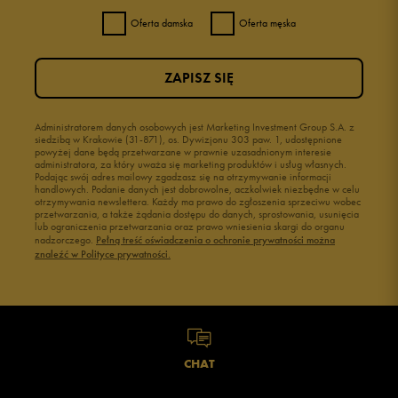
Oferta damska
Oferta męska
ZAPISZ SIĘ
Administratorem danych osobowych jest Marketing Investment Group S.A. z
siedzibą w Krakowie (31-871), os. Dywizjonu 303 paw. 1, udostępnione
powyżej dane będą przetwarzane w prawnie uzasadnionym interesie
administratora, za który uważa się marketing produktów i usług własnych.
Podając swój adres mailowy zgadzasz się na otrzymywanie informacji
handlowych. Podanie danych jest dobrowolne, aczkolwiek niezbędne w celu
otrzymywania newslettera. Każdy ma prawo do zgłoszenia sprzeciwu wobec
przetwarzania, a także żądania dostępu do danych, sprostowania, usunięcia
lub ograniczenia przetwarzania oraz prawo wniesienia skargi do organu
nadzorczego.
Pełną treść oświadczenia o ochronie prywatności można
znaleźć w Polityce prywatności.
CHAT