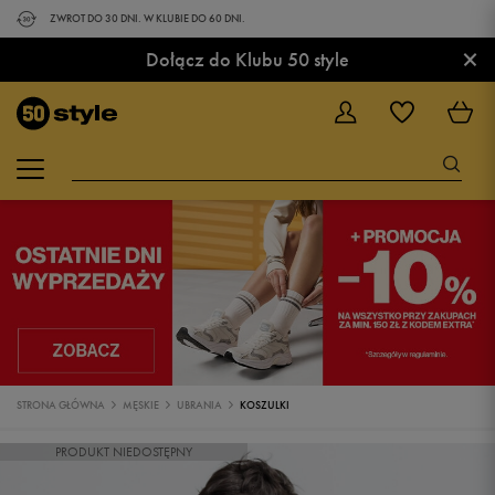
ZWROT DO 30 DNI. W KLUBIE DO 60 DNI.
×
Dołącz do Klubu 50 style
STRONA GŁÓWNA
MĘSKIE
UBRANIA
KOSZULKI
PRODUKT NIEDOSTĘPNY