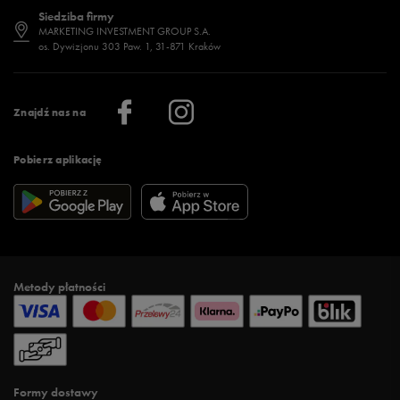
Dostępność
Jakie buty na siłownię wybrać?
Stylizacje męskie
Informacje o 50 style
Siedziba firmy
Jak wybrać buty na zimę?
Stylizacje damskie
Sklepy stacjonarne
MARKETING INVESTMENT GROUP S.A.
os. Dywizjonu 303 Paw. 1, 31-871 Kraków
Więcej >
Klub 50 style
Regulamin sklepu 50 style
Praca
Regulamin aplikacji 50 style
Informacje o firmie
Więcej regulaminów >
Znajdź nas na
Pobierz aplikację
Metody płatności
Formy dostawy