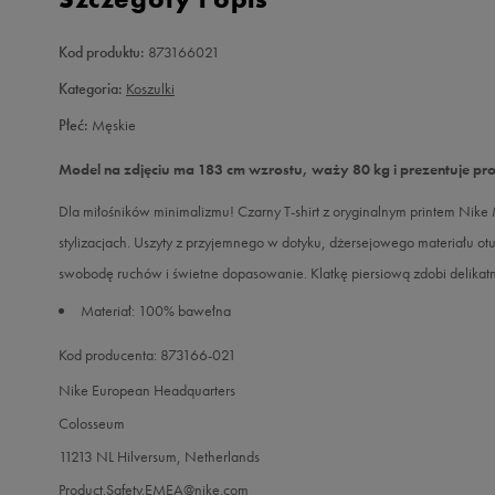
Kod produktu:
873166021
Kategoria:
Koszulki
Płeć:
Męskie
Model na zdjęciu ma 183 cm wzrostu, waży 80 kg i prezentuje pr
Dla miłośników minimalizmu! Czarny T-shirt z oryginalnym printem Nike
stylizacjach. Uszyty z przyjemnego w dotyku, dżersejowego materiału otu
swobodę ruchów i świetne dopasowanie. Klatkę piersiową zdobi delikat
Materiał: 100% bawełna
Kod producenta: 873166-021
Nike European Headquarters
Colosseum
11213 NL Hilversum, Netherlands
Product.Safety.EMEA@nike.com