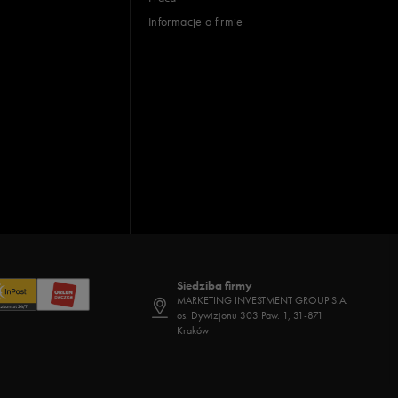
Informacje o firmie
Siedziba firmy
MARKETING INVESTMENT GROUP S.A.
os. Dywizjonu 303 Paw. 1, 31-871
Kraków