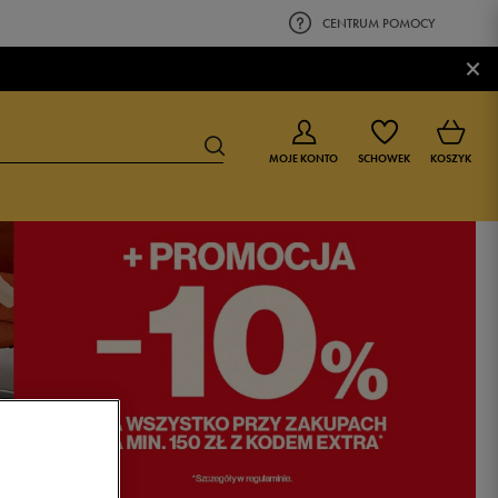
CENTRUM POMOCY
×
MOJE KONTO
SCHOWEK
KOSZYK
BUTY DLA CHŁOPCA
BUTY DLA DZIEWCZYNKI
0-4 lat
0-4 lat
4-8 lat
4-8 lat
9-16 lat
9-16 lat