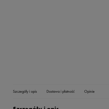
Skechers
Timberland
Umbro
Under Armour
Up8
U.S. Polo ASSN.
Vans
Szczegóły i opis
Dostawa i płatność
Opinie
Szczegóły i opis