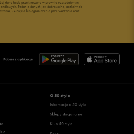
wyżej dane będą przetwarzane w prawnie uzasadnionym
i handlowych. Podanie danych jest dobrowolne, aczkolwiek
owania, usunięcia lub ograniczenia przetwarzania oraz
Pobierz aplikację
O 50 style
Informacje o 50 style
Sklepy stacjonarne
ie
Klub 50 style
skie
Praca