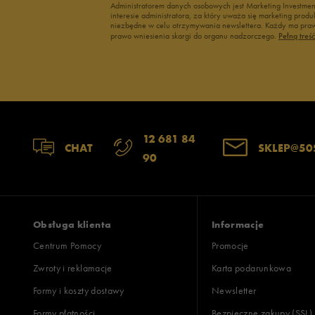
Administratorem danych osobowych jest Marketing Investme
interesie administratora, za który uważa się marketing pro
niezbędne w celu otrzymywania newslettera. Każdy ma prawo
prawo wniesienia skargi do organu nadzorczego.
Pełną treś
12 681 84
CHAT
SKLEP@50
90
Obsługa klienta
Informacje
Centrum Pomocy
Promocje
Zwroty i reklamacje
Karta podarunkowa
Formy i koszty dostawy
Newsletter
Formy płatności
Bezpieczne zakupy (SSL)