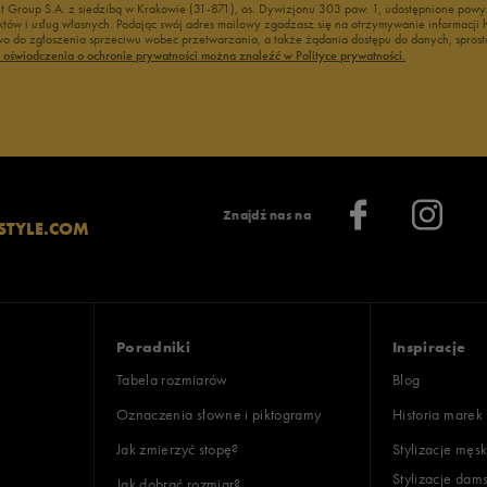
nt Group S.A. z siedzibą w Krakowie (31-871), os. Dywizjonu 303 paw. 1, udostępnione po
duktów i usług własnych. Podając swój adres mailowy zgadzasz się na otrzymywanie informacj
 do zgłoszenia sprzeciwu wobec przetwarzania, a także żądania dostępu do danych, sprost
ć oświadczenia o ochronie prywatności można znaleźć w Polityce prywatności.
Znajdź nas na
STYLE.COM
Poradniki
Inspiracje
Tabela rozmiarów
Blog
Oznaczenia słowne i piktogramy
Historia marek
Jak zmierzyć stopę?
Stylizacje męsk
Stylizacje dam
Jak dobrać rozmiar?