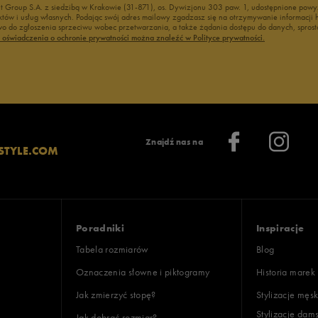
nt Group S.A. z siedzibą w Krakowie (31-871), os. Dywizjonu 303 paw. 1, udostępnione po
duktów i usług własnych. Podając swój adres mailowy zgadzasz się na otrzymywanie informacj
 do zgłoszenia sprzeciwu wobec przetwarzania, a także żądania dostępu do danych, sprost
ć oświadczenia o ochronie prywatności można znaleźć w Polityce prywatności.
Znajdź nas na
STYLE.COM
Poradniki
Inspiracje
Tabela rozmiarów
Blog
Oznaczenia słowne i piktogramy
Historia marek
Jak zmierzyć stopę?
Stylizacje męsk
Stylizacje dam
Jak dobrać rozmiar?