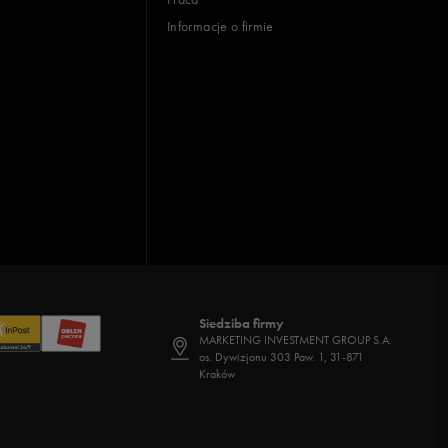
Informacje o firmie
Siedziba firmy
MARKETING INVESTMENT GROUP S.A.
os. Dywizjonu 303 Paw. 1, 31-871
Kraków