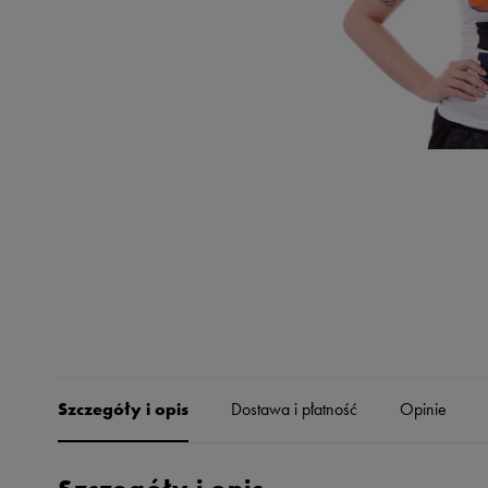
Skechers
Timberland
Umbro
Under Armour
Up8
U.S. Polo ASSN.
Vans
Szczegóły i opis
Dostawa i płatność
Opinie