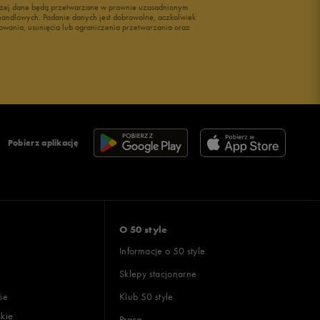
wyżej dane będą przetwarzane w prawnie uzasadnionym
i handlowych. Podanie danych jest dobrowolne, aczkolwiek
owania, usunięcia lub ograniczenia przetwarzania oraz
Pobierz aplikację
O 50 style
Informacje o 50 style
Sklepy stacjonarne
ie
Klub 50 style
skie
Praca