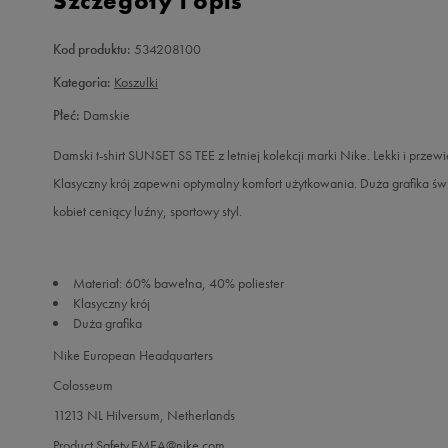
Szczegóły i opis
Kod produktu:
534208100
Kategoria:
Koszulki
Płeć:
Damskie
Damski t-shirt SUNSET SS TEE z letniej kolekcji marki Nike. Lekki i prze
Klasyczny krój zapewni optymalny komfort użytkowania. Duża grafika św
kobiet ceniący luźny, sportowy styl.
Materiał: 60% bawełna, 40% poliester
Klasyczny krój
Duża grafika
Nike European Headquarters
Colosseum
11213 NL Hilversum, Netherlands
Product.Safety.EMEA@nike.com