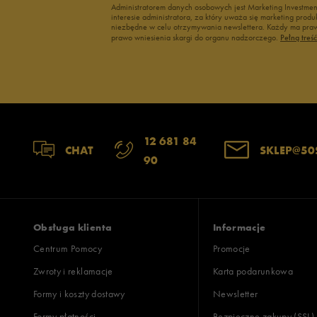
Administratorem danych osobowych jest Marketing Investme
interesie administratora, za który uważa się marketing pro
niezbędne w celu otrzymywania newslettera. Każdy ma prawo
prawo wniesienia skargi do organu nadzorczego.
Pełną treś
12 681 84
CHAT
SKLEP@50
90
Obsługa klienta
Informacje
Centrum Pomocy
Promocje
Zwroty i reklamacje
Karta podarunkowa
Formy i koszty dostawy
Newsletter
Formy płatności
Bezpieczne zakupy (SSL)