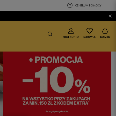
CENTRUM POMOCY
×
MOJE KONTO
SCHOWEK
KOSZYK
BUTY DLA CHŁOPCA
BUTY DLA DZIEWCZYNKI
0-4 lat
0-4 lat
4-8 lat
4-8 lat
9-16 lat
9-16 lat