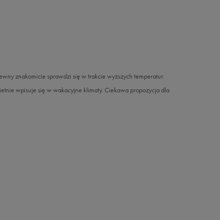
wiewny znakomicie sprawdzi się w trakcie wyższych temperatur.
ietnie wpisuje się w wakacyjne klimaty. Ciekawa propozycja dla