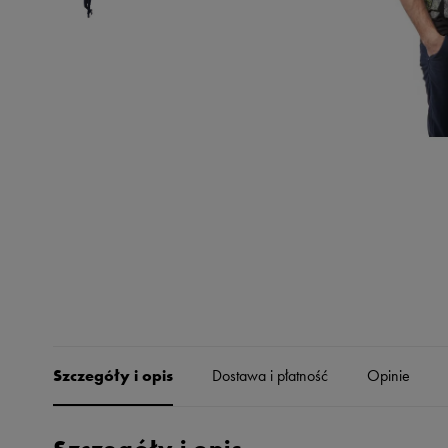
Skechers
Timberland
Umbro
Under Armour
Up8
U.S. Polo ASSN.
Vans
Szczegóły i opis
Dostawa i płatność
Opinie