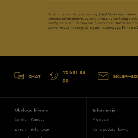
Administratorem danych osobowych jest Marketing Investme
interesie administratora, za który uważa się marketing pro
niezbędne w celu otrzymywania newslettera. Każdy ma prawo
prawo wniesienia skargi do organu nadzorczego.
Pełną treś
12 681 84
CHAT
SKLEP@50
90
Obsługa klienta
Informacje
Centrum Pomocy
Promocje
Zwroty i reklamacje
Karta podarunkowa