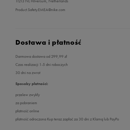
11213 NL Hilversum, Netherlands
Product.Safety.EMEA@nike.com
Dostawa i płatność
Darmowa dostawa od 299,99 zł
Czas realizacji 1-5 dni roboczych
30 dni na zwrot
Sposoby płatności:
przelew zwykły
za pobraniem
płatność online
płatność odroczona Kup teraz zapłać za 30 dni z Klarną lub PayPo