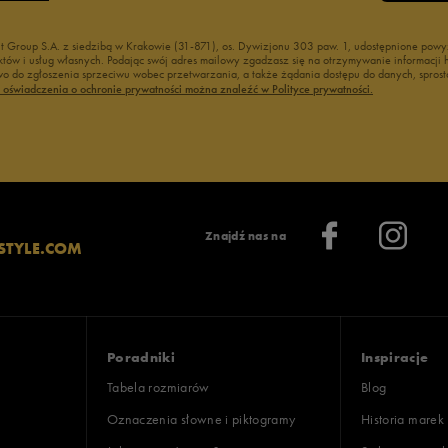
nt Group S.A. z siedzibą w Krakowie (31-871), os. Dywizjonu 303 paw. 1, udostępnione po
duktów i usług własnych. Podając swój adres mailowy zgadzasz się na otrzymywanie informacj
 do zgłoszenia sprzeciwu wobec przetwarzania, a także żądania dostępu do danych, sprost
ć oświadczenia o ochronie prywatności można znaleźć w Polityce prywatności.
Znajdź nas na
STYLE.COM
Poradniki
Inspiracje
Tabela rozmiarów
Blog
Oznaczenia słowne i piktogramy
Historia marek