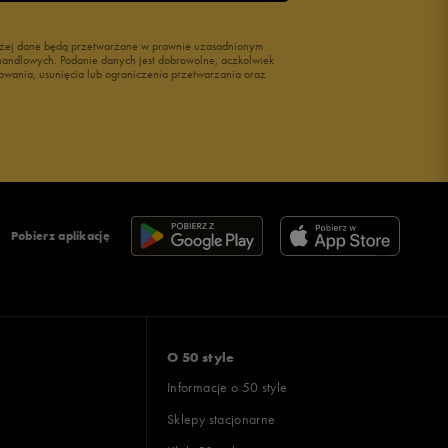
wyżej dane będą przetwarzane w prawnie uzasadnionym
i handlowych. Podanie danych jest dobrowolne, aczkolwiek
owania, usunięcia lub ograniczenia przetwarzania oraz
Pobierz aplikację
O 50 style
Informacje o 50 style
Sklepy stacjonarne