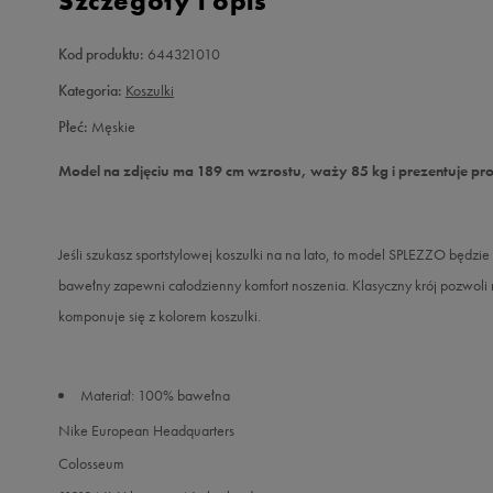
Szczegóły i opis
Kod produktu:
644321010
Kategoria:
Koszulki
Płeć:
Męskie
Model na zdjęciu ma 189 cm wzrostu, waży 85 kg i prezentuje pr
Jeśli szukasz sportstylowej koszulki na na lato, to model SPLEZZO będzi
bawełny zapewni całodzienny komfort noszenia. Klasyczny krój pozwoli
komponuje się z kolorem koszulki.
Materiał: 100% bawełna
Nike European Headquarters
Colosseum