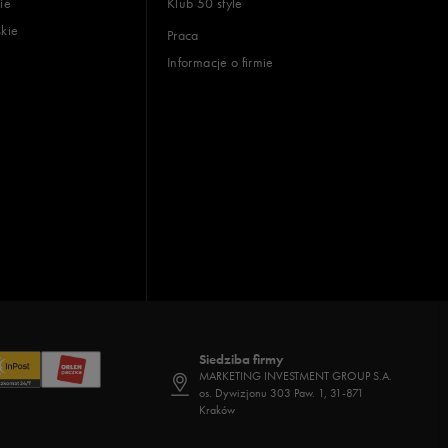
ie
Klub 50 style
skie
Praca
Informacje o firmie
Siedziba firmy
MARKETING INVESTMENT GROUP S.A.
os. Dywizjonu 303 Paw. 1, 31-871
Kraków