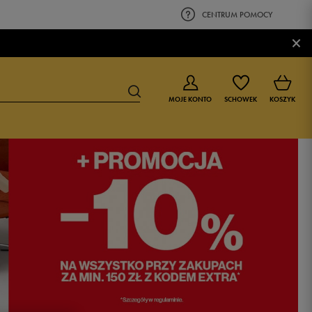
CENTRUM POMOCY
×
MOJE KONTO
SCHOWEK
KOSZYK
BUTY DLA CHŁOPCA
BUTY DLA DZIEWCZYNKI
0-4 lat
0-4 lat
4-8 lat
4-8 lat
9-16 lat
9-16 lat