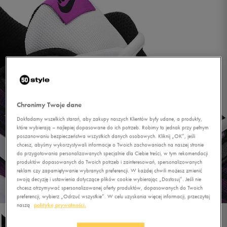
Chronimy Twoje dane
Dokładamy wszelkich starań, aby zakupy naszych Klientów były udane, a produkty,
które wybierają – najlepiej dopasowane do ich potrzeb. Robimy to jednak przy pełnym
poszanowaniu bezpieczeństwa wszystkich danych osobowych. Kliknij „OK”, jeśli
chcesz, abyśmy wykorzystywali informacje o Twoich zachowaniach na naszej stronie
do przygotowania personalizowanych specjalnie dla Ciebie treści, w tym rekomendacji
produktów dopasowanych do Twoich potrzeb i zainteresowań, spersonalizowanych
reklam czy zapamiętywanie wybranych preferencji. W każdej chwili możesz zmienić
swoją decyzję i ustawienia dotyczące plików cookie wybierając „Dostosuj”. Jeśli nie
chcesz otrzymywać spersonalizowanej oferty produktów, dopasowanych do Twoich
1/2
preferencji, wybierz „Odrzuć wszystkie”. W celu uzyskania więcej informacji, przeczytaj
naszą
politykę prywatności.