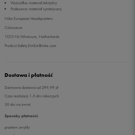
Wyściółka: materiał tekstylny
Podeszwa: materiał syntetyczny
Nike European Headquarters
Colosseum
11213 NL Hilversum, Netherlands
Product.Safety.EMEA@nike.com
Dostawa i płatność
Darmowa dostawa od 299,99 zł
Czas realizacji 1-5 dni roboczych
30 dni na zwrot
Sposoby płatności:
przelew zwykły