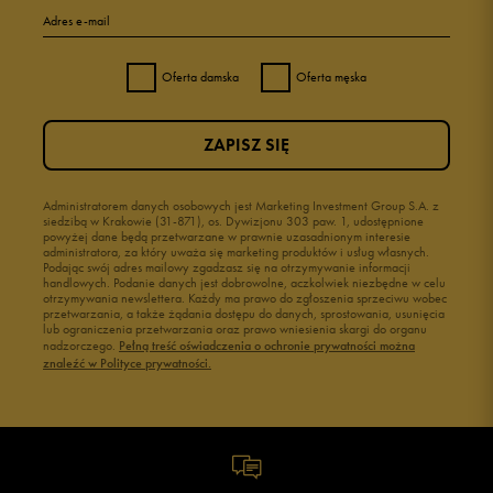
Adres e-mail
Oferta damska
Oferta męska
ZAPISZ SIĘ
Administratorem danych osobowych jest Marketing Investment Group S.A. z
siedzibą w Krakowie (31-871), os. Dywizjonu 303 paw. 1, udostępnione
powyżej dane będą przetwarzane w prawnie uzasadnionym interesie
administratora, za który uważa się marketing produktów i usług własnych.
Podając swój adres mailowy zgadzasz się na otrzymywanie informacji
handlowych. Podanie danych jest dobrowolne, aczkolwiek niezbędne w celu
otrzymywania newslettera. Każdy ma prawo do zgłoszenia sprzeciwu wobec
przetwarzania, a także żądania dostępu do danych, sprostowania, usunięcia
lub ograniczenia przetwarzania oraz prawo wniesienia skargi do organu
nadzorczego.
Pełną treść oświadczenia o ochronie prywatności można
znaleźć w Polityce prywatności.