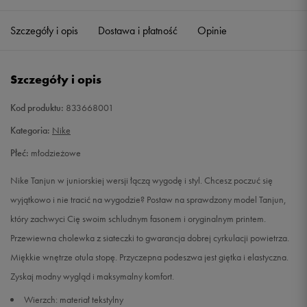
35,5
22,5 cm
Powiadom o dostępności
Szczegóły i opis
Dostawa i płatność
Opinie
36
23 cm
Powiadom o dostępności
Szczegóły i opis
36,5
23,5 cm
Powiadom o dostępności
Kod produktu:
833668001
37,5
23,5 cm
Powiadom o dostępności
Kategoria:
Nike
Płeć:
młodzieżowe
38
24 cm
Powiadom o dostępności
Nike Tanjun w juniorskiej wersji łączą wygodę i styl. Chcesz poczuć się
38,5
24 cm
Powiadom o dostępności
wyjątkowo i nie tracić na wygodzie? Postaw na sprawdzony model Tanjun,
który zachwyci Cię swoim schludnym fasonem i oryginalnym printem.
Przewiewna cholewka z siateczki to gwarancja dobrej cyrkulacji powietrza.
Miękkie wnętrze otula stopę. Przyczepna podeszwa jest giętka i elastyczna.
Zyskaj modny wygląd i maksymalny komfort.
Wierzch: materiał tekstylny