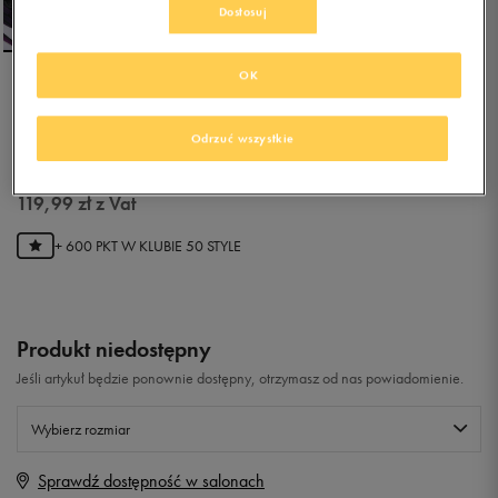
Dostosuj
OK
NIKE TANJUN PRINT (GS)
Odrzuć wszystkie
0.0
(
0
)
119,99
zł
z Vat
+ 600 PKT W
KLUBIE 50 STYLE
Produkt niedostępny
Jeśli artykuł będzie ponownie dostępny, otrzymasz od nas powiadomienie.
Wybierz rozmiar
Sprawdź dostępność w salonach
Rozmiary EU
Rozmiary US