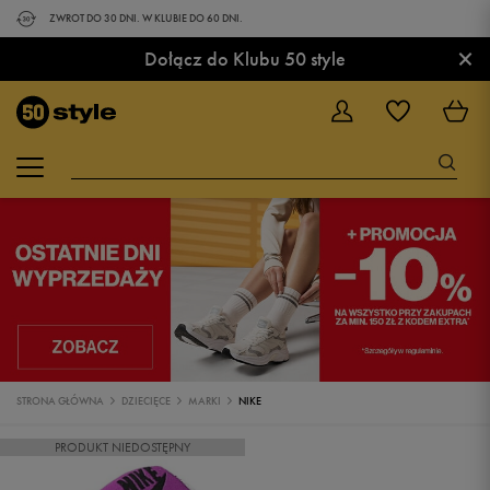
ZWROT DO 30 DNI. W KLUBIE DO 60 DNI.
×
Dołącz do Klubu 50 style
STRONA GŁÓWNA
DZIECIĘCE
MARKI
NIKE
PRODUKT NIEDOSTĘPNY