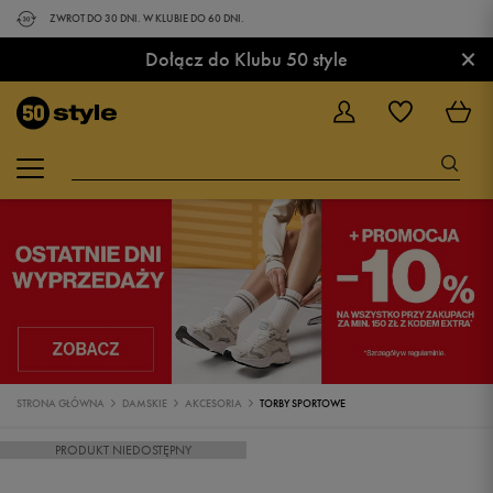
ZWROT DO 30 DNI. W KLUBIE DO 60 DNI.
×
Dołącz do Klubu 50 style
STRONA GŁÓWNA
DAMSKIE
AKCESORIA
TORBY SPORTOWE
PRODUKT NIEDOSTĘPNY