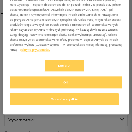
które wybierają – najlepiej dopasowane do ich potrzeb. Robimy to jednak przy pełnym
poszanowaniu bezpieczeństwa wszystkich danych osobowych. Kliknij „OK”, jeśli
chcesz, abyśmy wykorzystywali informacje o Twoich zachowaniach na naszej stronie
do przygotowania personalizowanych specjalnie dla Ciebie treści, w tym rekomendacji
produktów dopasowanych do Twoich potrzeb i zainteresowań, spersonalizowanych
NIKE TORBA NIKE TEAM
reklam czy zapamiętywanie wybranych preferencji. W każdej chwili możesz zmienić
TRAINING TRAINING MAX
swoją decyzję i ustawienia dotyczące plików cookie wybierając „Dostosuj”. Jeśli nie
AIR MED
chcesz otrzymywać spersonalizowanej oferty produktów, dopasowanych do Twoich
preferencji, wybierz „Odrzuć wszystkie”. W celu uzyskania więcej informacji, przeczytaj
naszą
politykę prywatności.
0.0
(
0
)
89,99
zł
z Vat
Dostosuj
+ 450 PKT W
KLUBIE 50 STYLE
OK
Produkt niedostępny
Odrzuć wszystkie
Jeśli artykuł będzie ponownie dostępny, otrzymasz od nas powiadomienie.
Wybierz rozmiar