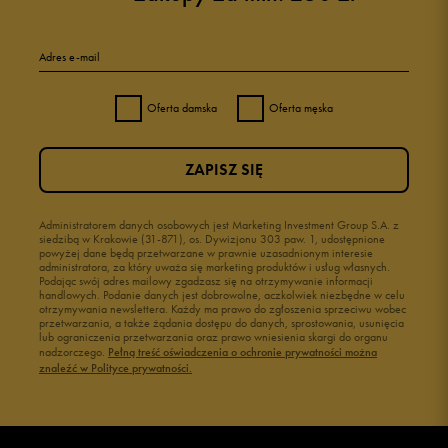
Adres e-mail
Oferta damska
Oferta męska
ZAPISZ SIĘ
Administratorem danych osobowych jest Marketing Investment Group S.A. z
siedzibą w Krakowie (31-871), os. Dywizjonu 303 paw. 1, udostępnione
powyżej dane będą przetwarzane w prawnie uzasadnionym interesie
administratora, za który uważa się marketing produktów i usług własnych.
Podając swój adres mailowy zgadzasz się na otrzymywanie informacji
handlowych. Podanie danych jest dobrowolne, aczkolwiek niezbędne w celu
otrzymywania newslettera. Każdy ma prawo do zgłoszenia sprzeciwu wobec
przetwarzania, a także żądania dostępu do danych, sprostowania, usunięcia
lub ograniczenia przetwarzania oraz prawo wniesienia skargi do organu
nadzorczego.
Pełną treść oświadczenia o ochronie prywatności można
znaleźć w Polityce prywatności.