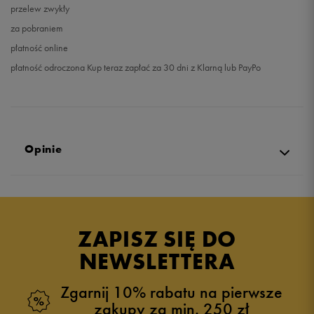
przelew zwykły
za pobraniem
płatność online
płatność odroczona Kup teraz zapłać za 30 dni z Klarną lub PayPo
Opinie
Produkt nie posiada recenzji
ZAPISZ SIĘ DO
NEWSLETTERA
Zgarnij 10% rabatu na pierwsze
zakupy za min. 250 zł