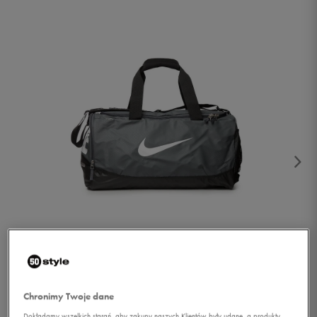
1/3
Chronimy Twoje dane
Dokładamy wszelkich starań, aby zakupy naszych Klientów były udane, a produkty,