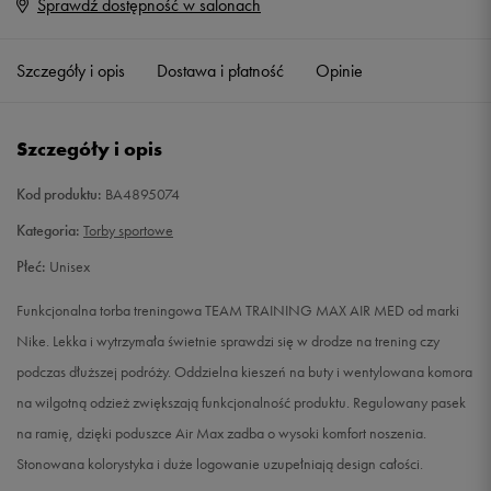
Sprawdź dostępność w salonach
ONE SIZE
Powiadom o dostępności
Szczegóły i opis
Dostawa i płatność
Opinie
Szczegóły i opis
Kod produktu:
BA4895074
Kategoria:
Torby sportowe
Płeć:
Unisex
Funkcjonalna torba treningowa TEAM TRAINING MAX AIR MED od marki
Nike. Lekka i wytrzymała świetnie sprawdzi się w drodze na trening czy
podczas dłuższej podróży. Oddzielna kieszeń na buty i wentylowana komora
na wilgotną odzież zwiększają funkcjonalność produktu. Regulowany pasek
na ramię, dzięki poduszce Air Max zadba o wysoki komfort noszenia.
Stonowana kolorystyka i duże logowanie uzupełniają design całości.