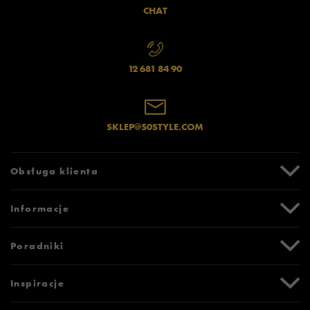
CHAT
12 681 84 90
SKLEP@50STYLE.COM
Obsługa klienta
Centrum Pomocy
Informacje
Zwroty i reklamacje
Formy i koszty dostawy
Promocje
Poradniki
Formy płatności
Karta podarunkowa
Czas realizacji zamówienia
Newsletter
Tabela rozmiarów
Inspiracje
Bezpieczne zakupy (SSL)
Oznaczenia słowne i piktogramy