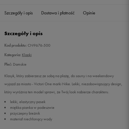
36,5
23 cm
Powiadom o dostępności
Szczegóły i opis
Dostawa i płatność
Opinie
38
24 cm
Powiadom o dostępności
Szczegóły i opis
39
25 cm
Powiadom o dostępności
Kod produktu:
CN9676-500
40,5
26 cm
Powiadom o dostępności
Kategoria:
Klapki
Płeć:
Damskie
Klasyk, który zabierzesz ze sobą na plażę, do sauny i na weekendowy
wyjazd za miasto - Victori One marki Nike. Lekki, niezobowiązujący design,
który wyróżnia ten model sprawi, że Twój look nabierze charakteru.
lekki, elastyczny pasek
miękka pianka w podeszwie
przyczepny bieżnik
materiał niechłonący wody