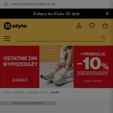
ZWROT DO 30 DNI. W KLUBIE DO 60 DNI.
×
Dołącz do Klubu 50 style
STRONA GŁÓWNA
DAMSKIE
BUTY
KLAPKI
PRODUKT NIEDOSTĘPNY