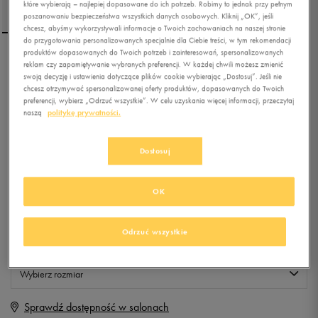
które wybierają – najlepiej dopasowane do ich potrzeb. Robimy to jednak przy pełnym
poszanowaniu bezpieczeństwa wszystkich danych osobowych. Kliknij „OK”, jeśli
chcesz, abyśmy wykorzystywali informacje o Twoich zachowaniach na naszej stronie
do przygotowania personalizowanych specjalnie dla Ciebie treści, w tym rekomendacji
produktów dopasowanych do Twoich potrzeb i zainteresowań, spersonalizowanych
NIKE VICTORI ONE
reklam czy zapamiętywanie wybranych preferencji. W każdej chwili możesz zmienić
swoją decyzję i ustawienia dotyczące plików cookie wybierając „Dostosuj”. Jeśli nie
chcesz otrzymywać spersonalizowanej oferty produktów, dopasowanych do Twoich
preferencji, wybierz „Odrzuć wszystkie”. W celu uzyskania więcej informacji, przeczytaj
4.9
naszą
politykę prywatności.
(
39
)
79,99
zł
z Vat
Dostosuj
+ 400 PKT W
KLUBIE 50 STYLE
OK
Produkt niedostępny
Odrzuć wszystkie
Jeśli artykuł będzie ponownie dostępny, otrzymasz od nas powiadomienie.
Wybierz rozmiar
Sprawdź dostępność w salonach
Rozmiary EU
Rozmiary US