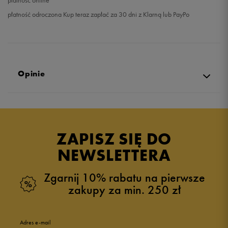
płatność online
płatność odroczona Kup teraz zapłać za 30 dni z Klarną lub PayPo
Opinie
4.9
opinii klientów
39
z całego okresu
ZAPISZ SIĘ DO
zebranych i zweryfikowanych przez
NEWSLETTERA
Zgarnij 10% rabatu na pierwsze
zakupy za min. 250 zł
5
95%
Adres e-mail