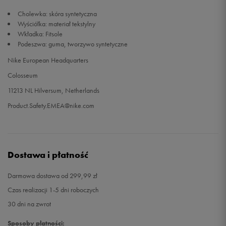
Cholewka: skóra syntetyczna
Wyściółka: materiał tekstylny
Wkładka: Fitsole
Podeszwa: guma, tworzywo syntetyczne
Nike European Headquarters
Colosseum
11213 NL Hilversum, Netherlands
Product.Safety.EMEA@nike.com
Dostawa i płatność
Darmowa dostawa od 299,99 zł
Czas realizacji 1-5 dni roboczych
30 dni na zwrot
Sposoby płatności: