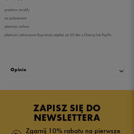
przelew zwykły
za pobraniem
płatność online
płatność odroczona Kup teraz zapłać za 30 dni z Klarną lub PayPo
Opinie
Produkt nie posiada recenzji
ZAPISZ SIĘ DO
NEWSLETTERA
Zgarnij 10% rabatu na pierwsze