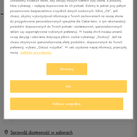
Dokładamy wszelkich starań, aby zakupy naszych Klientów były udane, a produkty,
które wybierają – najlepiej dopasowane do ich potrzeb. Robimy to jednak przy pełnym
poszanowaniu bezpieczeństwa wszystkich danych osobowych. Kliknij „OK”, jeśli
chcesz, abyśmy wykorzystywali informacje o Twoich zachowaniach na naszej stronie
do przygotowania personalizowanych specjalnie dla Ciebie treści, w tym rekomendacji
produktów dopasowanych do Twoich potrzeb i zainteresowań, spersonalizowanych
NIKE WMNS STUDIO
reklam czy zapamiętywanie wybranych preferencji. W każdej chwili możesz zmienić
TRAINER
swoją decyzję i ustawienia dotyczące plików cookie wybierając „Dostosuj”. Jeśli nie
chcesz otrzymywać spersonalizowanej oferty produktów, dopasowanych do Twoich
preferencji, wybierz „Odrzuć wszystkie”. W celu uzyskania więcej informacji, przeczytaj
0.0
(
0
)
naszą
politykę prywatności.
59,99
zł
z Vat
+ 300 PKT W
KLUBIE 50 STYLE
Dostosuj
OK
Produkt niedostępny
Jeśli artykuł będzie ponownie dostępny, otrzymasz od nas powiadomienie.
Odrzuć wszystkie
Wybierz rozmiar
Sprawdź dostępność w salonach
Rozmiary EU
Rozmiary US