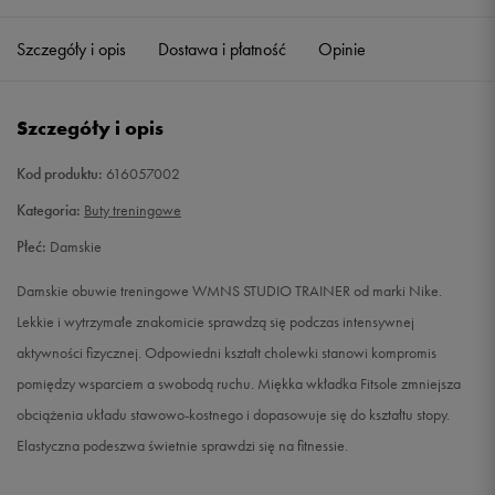
36,5
23 cm
Powiadom o dostępności
Szczegóły i opis
Dostawa i płatność
Opinie
37,5
23,5 cm
Powiadom o dostępności
Szczegóły i opis
38
24 cm
Powiadom o dostępności
Kod produktu:
616057002
38,5
24,5 cm
Powiadom o dostępności
Kategoria:
Buty treningowe
Płeć:
Damskie
39
25 cm
Powiadom o dostępności
Damskie obuwie treningowe WMNS STUDIO TRAINER od marki Nike.
40
25,5 cm
Powiadom o dostępności
Lekkie i wytrzymałe znakomicie sprawdzą się podczas intensywnej
aktywności fizycznej. Odpowiedni kształt cholewki stanowi kompromis
40,5
26 cm
Powiadom o dostępności
pomiędzy wsparciem a swobodą ruchu. Miękka wkładka Fitsole zmniejsza
obciążenia układu stawowo-kostnego i dopasowuje się do kształtu stopy.
41
26,5 cm
Powiadom o dostępności
Elastyczna podeszwa świetnie sprawdzi się na fitnessie.