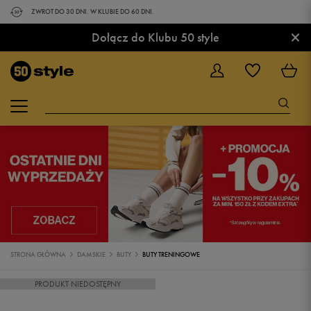
ZWROT DO 30 DNI. W KLUBIE DO 60 DNI.
×
Dołącz do Klubu 50 style
STRONA GŁÓWNA
DAMSKIE
BUTY
BUTY TRENINGOWE
PRODUKT NIEDOSTĘPNY