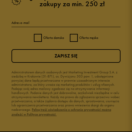
zakupy za min. 250 zł
Adres e-mail
Oferta damska
Oferta męska
ZAPISZ SIĘ
Administratorem danych osobowych jest Marketing Investment Group S.A. z
siedzibą w Krakowie (31-871), os. Dywizjonu 303 paw. 1, udostępnione
powyżej dane będą przetwarzane w prawnie uzasadnionym interesie
administratora, za który uważa się marketing produktów i usług własnych.
Podając swój adres mailowy zgadzasz się na otrzymywanie informacji
handlowych. Podanie danych jest dobrowolne, aczkolwiek niezbędne w celu
otrzymywania newslettera. Każdy ma prawo do zgłoszenia sprzeciwu wobec
przetwarzania, a także żądania dostępu do danych, sprostowania, usunięcia
lub ograniczenia przetwarzania oraz prawo wniesienia skargi do organu
nadzorczego.
Pełną treść oświadczenia o ochronie prywatności można
znaleźć w Polityce prywatności.