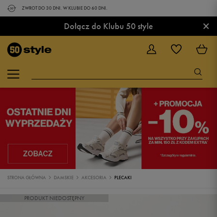
ZWROT DO 30 DNI. W KLUBIE DO 60 DNI.
×
Dołącz do Klubu 50 style
STRONA GŁÓWNA
DAMSKIE
AKCESORIA
PLECAKI
PRODUKT NIEDOSTĘPNY