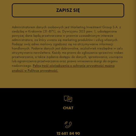
ZAPISZ SIĘ
2
0%
1
Administratorem danych osobowych jest Marketing Investment Group S.A. z
0%
siedzibą w Krakowie (31-871), os. Dywizjonu 303 paw. 1, udostępnione
powyżej dane będą przetwarzane w prawnie uzasadnionym interesie
administratora, za który uważa się marketing produktów i usług własnych.
Podając swój adres mailowy zgadzasz się na otrzymywanie informacji
handlowych. Podanie danych jest dobrowolne, aczkolwiek niezbędne w celu
otrzymywania newslettera. Każdy ma prawo do zgłoszenia sprzeciwu wobec
przetwarzania, a także żądania dostępu do danych, sprostowania, usunięcia
lub ograniczenia przetwarzania oraz prawo wniesienia skargi do organu
Jak zbieramy opinie?
nadzorczego.
Pełną treść oświadczenia o ochronie prywatności można
znaleźć w Polityce prywatności.
Opinie klientów
Wyczyść
Szukaj
CHAT
12 681 84 90