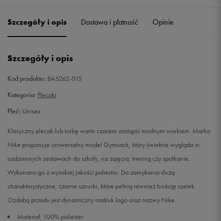
Szczegóły i opis
Dostawa i płatność
Opinie
ONE SIZE
Powiadom o dostępności
36/39
Powiadom o dostępności
Szczegóły i opis
41/44
Powiadom o dostępności
Kod produktu:
BA5262-015
Kategoria:
Plecaki
M
Powiadom o dostępności
Płeć:
Unisex
Klasyczny plecak lub torbę warto czasem zastąpić modnym workiem. Marka
Nike proponuje uniwersalny model Gymsack, który świetnie wygląda w
codziennych zestawach do szkoły, na zajęcia, trening czy spotkanie.
Wykonano go z wysokiej jakości poliestru. Do zamykania służą
charakterystyczne, czarne sznurki, które pełnią również funkcję szelek.
Ozdobą przodu jest dynamiczny nadruk logo oraz nazwy Nike.
Materiał: 100% poliester