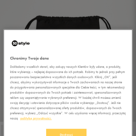
Chronimy Twoje dane
Dokładamy wszelkich starań, aby zakupy naszych Klientów były udane, a produkty,
które wybierają – najlepiej dopasowane do ich potrzeb. Robimy to jednak przy pełnym
poszanowaniu bezpieczeństwa wszystkich danych osobowych. Kliknij „OK”, jeśli
chcesz, abyśmy wykorzystywali informacje o Twoich zachowaniach na naszej stronie
do przygotowania personalizowanych specjalnie dla Ciebie treści, w tym rekomendacji
produktów dopasowanych do Twoich potrzeb i zainteresowań, spersonalizowanych
reklam czy zapamiętywanie wybranych preferencji. W każdej chwili możesz zmienić
swoją decyzję i ustawienia dotyczące plików cookie wybierając „Dostosuj”. Jeśli nie
chcesz otrzymywać spersonalizowanej oferty produktów, dopasowanych do Twoich
preferencji, wybierz „Odrzuć wszystkie”. W celu uzyskania więcej informacji, przeczytaj
1/4
naszą
politykę prywatności.
Dostosuj