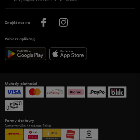
Więcej >
Klub 50 style
Regulamin sklepu 50 style
Praca
Regulamin aplikacji 50 style
Informacje o firmie
Więcej regulaminów >
Znajdź nas na
Pobierz aplikację
Metody płatności
Formy dostawy
Dostawa tylko na terenie Polski