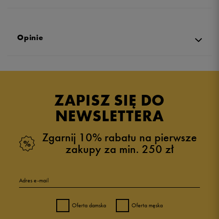
Opinie
5.0
opinii klientów
10
z całego okresu
ZAPISZ SIĘ DO
zebranych i zweryfikowanych przez
NEWSLETTERA
Zgarnij 10% rabatu na pierwsze
zakupy za min. 250 zł
5
100%
Adres e-mail
4
0%
Oferta damska
Oferta męska
3
0%