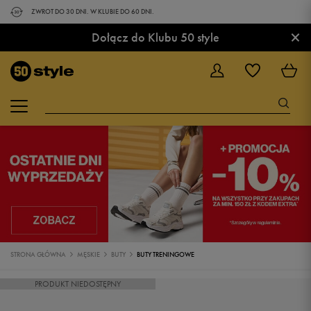
ZWROT DO 30 DNI. W KLUBIE DO 60 DNI.
×
Dołącz do Klubu 50 style
STRONA GŁÓWNA
MĘSKIE
BUTY
BUTY TRENINGOWE
PRODUKT NIEDOSTĘPNY