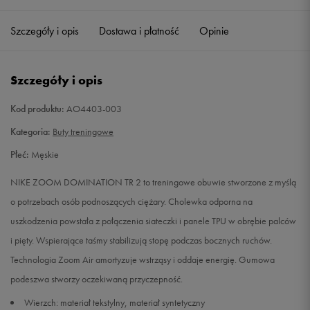
41
26 cm
Powiadom o dostępności
Szczegóły i opis
Dostawa i płatność
Opinie
42
26,5 cm
Powiadom o dostępności
Szczegóły i opis
42,5
27 cm
Powiadom o dostępności
Kod produktu:
AO4403-003
43
27,5 cm
Powiadom o dostępności
Kategoria:
Buty treningowe
Płeć:
Męskie
44
28 cm
Powiadom o dostępności
NIKE ZOOM DOMINATION TR 2 to treningowe obuwie stworzone z myślą
44,5
28,5 cm
Powiadom o dostępności
o potrzebach osób podnoszących ciężary. Cholewka odporna na
uszkodzenia powstała z połączenia siateczki i panele TPU w obrębie palców
45
29 cm
Powiadom o dostępności
i pięty. Wspierające taśmy stabilizują stopę podczas bocznych ruchów.
Technologia Zoom Air amortyzuje wstrząsy i oddaje energię. Gumowa
45,5
29,5 cm
Powiadom o dostępności
podeszwa stworzy oczekiwaną przyczepność.
Wierzch: materiał tekstylny, materiał syntetyczny
46
30 cm
Powiadom o dostępności