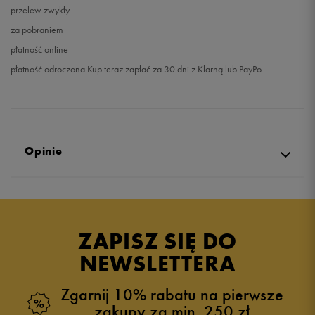
przelew zwykły
za pobraniem
płatność online
płatność odroczona Kup teraz zapłać za 30 dni z Klarną lub PayPo
Opinie
Produkt nie posiada recenzji
ZAPISZ SIĘ DO
NEWSLETTERA
Zgarnij 10% rabatu na pierwsze
zakupy za min. 250 zł