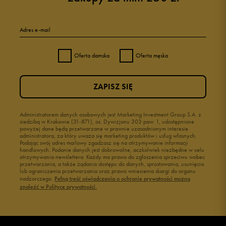
Adres e-mail
Oferta damska
Oferta męska
ZAPISZ SIĘ
Administratorem danych osobowych jest Marketing Investment Group S.A. z
siedzibą w Krakowie (31-871), os. Dywizjonu 303 paw. 1, udostępnione
powyżej dane będą przetwarzane w prawnie uzasadnionym interesie
administratora, za który uważa się marketing produktów i usług własnych.
Podając swój adres mailowy zgadzasz się na otrzymywanie informacji
handlowych. Podanie danych jest dobrowolne, aczkolwiek niezbędne w celu
otrzymywania newslettera. Każdy ma prawo do zgłoszenia sprzeciwu wobec
przetwarzania, a także żądania dostępu do danych, sprostowania, usunięcia
lub ograniczenia przetwarzania oraz prawo wniesienia skargi do organu
nadzorczego.
Pełną treść oświadczenia o ochronie prywatności można
znaleźć w Polityce prywatności.