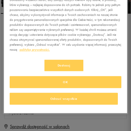
które wybierają – najlepiej dopasowane do ich potrzeb. Robimy to jednak przy pełnym
poszanowaniu bezpieczeństwa wszystkich danych osobowych. Kliknij „OK”, jeśli
chcesz, abyśmy wykorzystywali informacje o Twoich zachowaniach na naszej stronie
do przygotowania personalizowanych specjalnie dla Ciebie treści, w tym rekomendacji
produktów dopasowanych do Twoich potrzeb i zainteresowań, spersonalizowanych
NIKE ZOOM
reklam czy zapamiętywanie wybranych preferencji. W każdej chwili możesz zmienić
DOMINATION TR 2
swoją decyzję i ustawienia dotyczące plików cookie wybierając „Dostosuj”. Jeśli nie
chcesz otrzymywać spersonalizowanej oferty produktów, dopasowanych do Twoich
preferencji, wybierz „Odrzuć wszystkie”. W celu uzyskania więcej informacji, przeczytaj
0.0
(
0
)
naszą
politykę prywatności.
149,99
zł
z Vat
+ 750 PKT W
KLUBIE 50 STYLE
Dostosuj
OK
Produkt niedostępny
Odrzuć wszystkie
Jeśli artykuł będzie ponownie dostępny, otrzymasz od nas powiadomienie.
Wybierz rozmiar
Sprawdź dostępność w salonach
Rozmiary EU
Rozmiary US