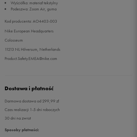
Wyściółka: materiał tekstylny
Podeszwa: Zoom Air, guma
Kod producenta: AO4403-003
Nike European Headquarters
Colosseum
11213 NL Hilversum, Netherlands
Product.Safety.EMEA@nike.com
Dostawa i płatność
Darmowa dostawa od 299,99 zł
Czas realizacji 1-5 dni roboczych
30 dni na zwrot
Sposoby płatności: