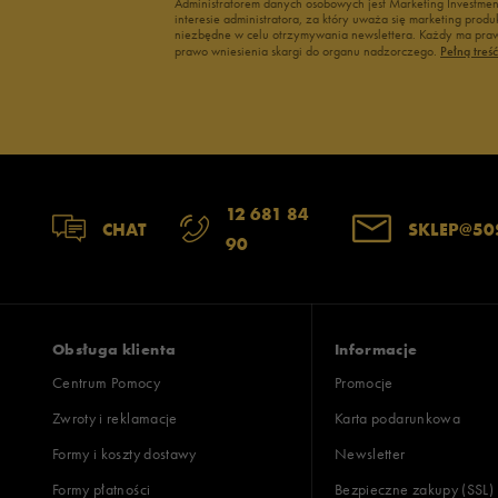
Administratorem danych osobowych jest Marketing Investme
Up8
interesie administratora, za który uważa się marketing pro
niezbędne w celu otrzymywania newslettera. Każdy ma prawo
U.S. Polo ASSN.
prawo wniesienia skargi do organu nadzorczego.
Pełną treś
Vans
12 681 84
CHAT
SKLEP@50
90
Obsługa klienta
Informacje
Centrum Pomocy
Promocje
Zwroty i reklamacje
Karta podarunkowa
Formy i koszty dostawy
Newsletter
Formy płatności
Bezpieczne zakupy (SSL)