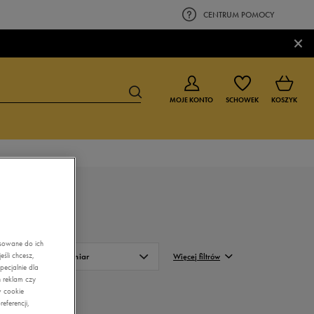
CENTRUM POMOCY
×
MOJE KONTO
SCHOWEK
KOSZYK
BUTY DLA CHŁOPCA
BUTY DLA DZIEWCZYNKI
0-4 lat
0-4 lat
4-8 lat
4-8 lat
asowane do ich
9-16 lat
9-16 lat
śli chcesz,
Rozmiar
Więcej filtrów
ecjalnie dla
 reklam czy
FILTRUJ
w cookie
eferencji,