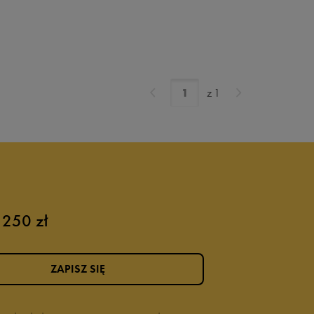
Set7
Set8
Set9
Set10siz
z
1
Set6siz
Set 6
Set15
163 - 175 cm
147 - 163 cm
 250 zł
132 - 147 cm
128 -132 cm
ZAPISZ SIĘ
155-159 cm
140-155 cm