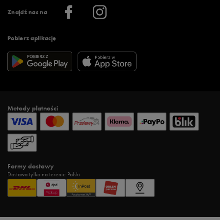
Informacje o firmie
Więcej regulaminów >
Znajdź nas na
Pobierz aplikację
Metody płatności
Formy dostawy
Dostawa tylko na terenie Polski