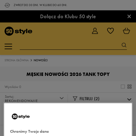
ZWROT DO 30 DNI. W KLUBIE DO 60 DNI.
×
Dołącz do Klubu 50 style
STRONA GŁÓWNA
NOWOŚCI
MĘSKIE NOWOŚCI 2026 TANK TOPY
Wyników
0
Sortuj:
FILTRUJ
(2)
REKOMENDOWANE
Pokaż
60
z 0
Chronimy Twoje dane
Wybrane filtry:
MĘSKIE
TANK TOPY
Wyczyść filtry