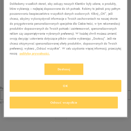
Dokładamy wszelkich starań, aby zakupy naszych Klientów były udane, a produkty,
które wybierają – najlepiej dopasowane do ich potrzeb. Robimy to jednak przy pełnym
poszanowaniu bezpieczeństwa wszystkich danych osobowych. Kliknij „OK”, jeśli
chcesz, abyśmy wykorzystywali informacje o Twoich zachowaniach na naszej stronie
do przygotowania personalizowanych specjalnie dla Ciebie treści, w tym rekomendacji
produktów dopasowanych do Twoich potrzeb i zainteresowań, spersonalizowanych
reklam czy zapamiętywanie wybranych preferencji. W każdej chwili możesz zmienić
swoją decyzję i ustawienia dotyczące plików cookie wybierając „Dostosuj”. Jeśli nie
chcesz otrzymywać spersonalizowanej oferty produktów, dopasowanych do Twoich
preferencji, wybierz „Odrzuć wszystkie”. W celu uzyskania więcej informacji, przeczytaj
Brak produktów do wyświetlenia
naszą
politykę prywatności.
Zmień kryteria wyszukiwania lub
usuń wybrane filtry
Dostosuj
OK
Pokaż
60
z 0
Odrzuć wszystkie
z
1