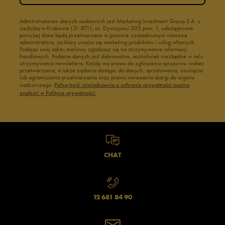
Administratorem danych osobowych jest Marketing Investment Group S.A. z
siedzibą w Krakowie (31-871), os. Dywizjonu 303 paw. 1, udostępnione
powyżej dane będą przetwarzane w prawnie uzasadnionym interesie
administratora, za który uważa się marketing produktów i usług własnych.
Podając swój adres mailowy zgadzasz się na otrzymywanie informacji
handlowych. Podanie danych jest dobrowolne, aczkolwiek niezbędne w celu
otrzymywania newslettera. Każdy ma prawo do zgłoszenia sprzeciwu wobec
przetwarzania, a także żądania dostępu do danych, sprostowania, usunięcia
lub ograniczenia przetwarzania oraz prawo wniesienia skargi do organu
nadzorczego.
Pełną treść oświadczenia o ochronie prywatności można
znaleźć w Polityce prywatności.
CHAT
12 681 84 90