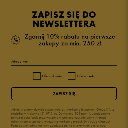
ZAPISZ SIĘ DO
NEWSLETTERA
Zgarnij 10% rabatu na pierwsze
zakupy za min. 250 zł
Adres e-mail
Oferta damska
Oferta męska
ZAPISZ SIĘ
Administratorem danych osobowych jest Marketing Investment Group S.A. z
siedzibą w Krakowie (31-871), os. Dywizjonu 303 paw. 1, udostępnione
powyżej dane będą przetwarzane w prawnie uzasadnionym interesie
administratora, za który uważa się marketing produktów i usług własnych.
Podając swój adres mailowy zgadzasz się na otrzymywanie informacji