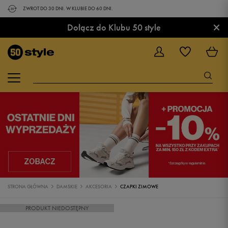
ZWROT DO 30 DNI. W KLUBIE DO 60 DNI.
×
Dołącz do Klubu 50 style
STRONA GŁÓWNA
DAMSKIE
AKCESORIA
CZAPKI ZIMOWE
PRODUKT NIEDOSTĘPNY