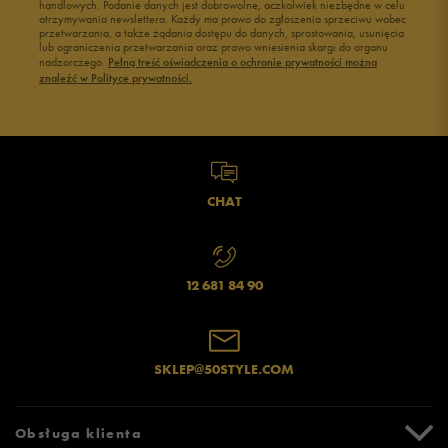
handlowych. Podanie danych jest dobrowolne, aczkolwiek niezbędne w celu
otrzymywania newslettera. Każdy ma prawo do zgłoszenia sprzeciwu wobec
przetwarzania, a także żądania dostępu do danych, sprostowania, usunięcia
lub ograniczenia przetwarzania oraz prawo wniesienia skargi do organu
nadzorczego.
Pełną treść oświadczenia o ochronie prywatności można
znaleźć w Polityce prywatności.
CHAT
12 681 84 90
SKLEP@50STYLE.COM
Obsługa klienta