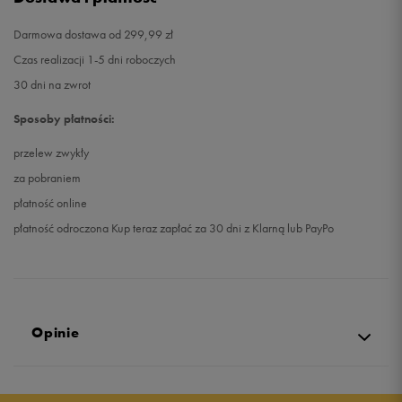
Darmowa dostawa od 299,99 zł
Czas realizacji 1-5 dni roboczych
30 dni na zwrot
Sposoby płatności:
przelew zwykły
za pobraniem
płatność online
płatność odroczona Kup teraz zapłać za 30 dni z Klarną lub PayPo
Opinie
Produkt nie posiada recenzji