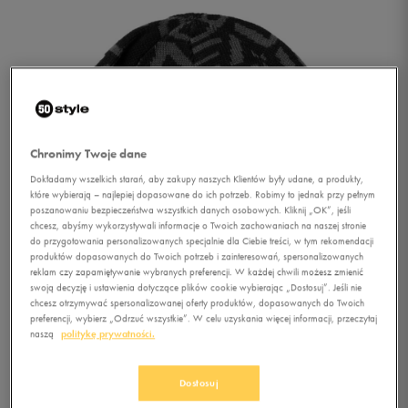
Chronimy Twoje dane
Dokładamy wszelkich starań, aby zakupy naszych Klientów były udane, a produkty,
które wybierają – najlepiej dopasowane do ich potrzeb. Robimy to jednak przy pełnym
poszanowaniu bezpieczeństwa wszystkich danych osobowych. Kliknij „OK”, jeśli
chcesz, abyśmy wykorzystywali informacje o Twoich zachowaniach na naszej stronie
do przygotowania personalizowanych specjalnie dla Ciebie treści, w tym rekomendacji
produktów dopasowanych do Twoich potrzeb i zainteresowań, spersonalizowanych
1/1
reklam czy zapamiętywanie wybranych preferencji. W każdej chwili możesz zmienić
swoją decyzję i ustawienia dotyczące plików cookie wybierając „Dostosuj”. Jeśli nie
chcesz otrzymywać spersonalizowanej oferty produktów, dopasowanych do Twoich
preferencji, wybierz „Odrzuć wszystkie”. W celu uzyskania więcej informacji, przeczytaj
naszą
politykę prywatności.
Dostosuj
O'NEILL CZAPKA ZIMOWA