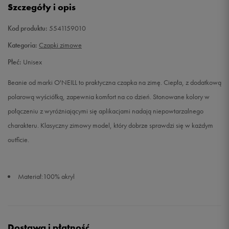
Szczegóły i opis
Kod produktu:
5541159010
Kategoria:
Czapki zimowe
Płeć:
Unisex
Beanie od marki O'NEILL to praktyczna czapka na zimę. Ciepła, z dodatkową
polarową wyściółką, zapewnia komfort na co dzień. Stonowane kolory w
połączeniu z wyróżniającymi się aplikacjami nadają niepowtarzalnego
charakteru. Klasyczny zimowy model, który dobrze sprawdzi się w każdym
outficie.
Materiał:100% akryl
Dostawa i płatność