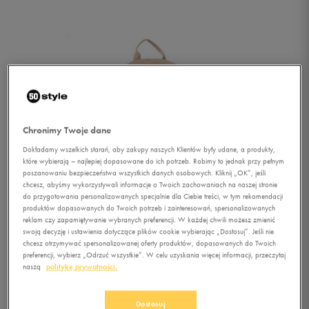
Chronimy Twoje dane
Dokładamy wszelkich starań, aby zakupy naszych Klientów były udane, a produkty,
które wybierają – najlepiej dopasowane do ich potrzeb. Robimy to jednak przy pełnym
poszanowaniu bezpieczeństwa wszystkich danych osobowych. Kliknij „OK”, jeśli
chcesz, abyśmy wykorzystywali informacje o Twoich zachowaniach na naszej stronie
do przygotowania personalizowanych specjalnie dla Ciebie treści, w tym rekomendacji
produktów dopasowanych do Twoich potrzeb i zainteresowań, spersonalizowanych
reklam czy zapamiętywanie wybranych preferencji. W każdej chwili możesz zmienić
swoją decyzję i ustawienia dotyczące plików cookie wybierając „Dostosuj”. Jeśli nie
chcesz otrzymywać spersonalizowanej oferty produktów, dopasowanych do Twoich
preferencji, wybierz „Odrzuć wszystkie”. W celu uzyskania więcej informacji, przeczytaj
1/3
naszą
politykę prywatności.
Dostosuj