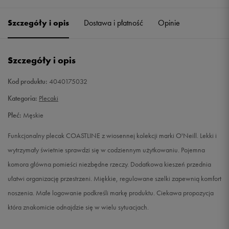
Szczegóły i opis
Dostawa i płatność
Opinie
Szczegóły i opis
Kod produktu:
4040175032
Kategoria:
Plecaki
Płeć:
Męskie
Funkcjonalny plecak COASTLINE z wiosennej kolekcji marki O'Neill. Lekki i
wytrzymały świetnie sprawdzi się w codziennym użytkowaniu. Pojemna
komora główna pomieści niezbędne rzeczy. Dodatkowa kieszeń przednia
ułatwi organizację przestrzeni. Miękkie, regulowane szelki zapewnią komfort
noszenia. Małe logowanie podkreśli markę produktu. Ciekawa propozycja
która znakomicie odnajdzie się w wielu sytuacjach.