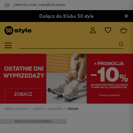
ZWROT DO 30 DNI. W KLUBIE DO 60 DNI.
×
Dołącz do Klubu 50 style
STRONA GŁÓWNA
MĘSKIE
AKCESORIA
PLECAKI
PRODUKT NIEDOSTĘPNY