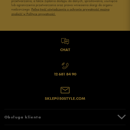
przetwarzania, a także żądania dostępu do danych, sprostowania, usunięcia
lub ograniczenia przetwarzania oraz prawo wniesienia skargi do organu
nadzorczego.
Pełną treść oświadczenia o ochronie prywatności można
znaleźć w Polityce prywatności.
CHAT
12 681 84 90
SKLEP@50STYLE.COM
Obsługa klienta
Centrum Pomocy