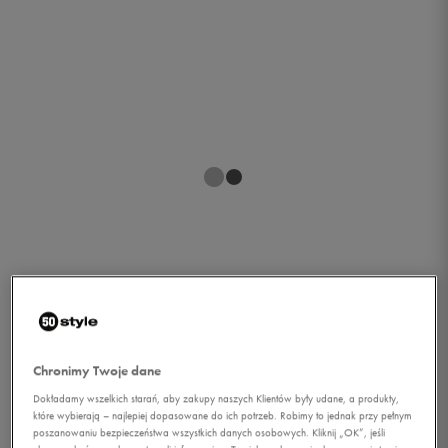
1/1
Chronimy Twoje dane
Dokładamy wszelkich starań, aby zakupy naszych Klientów były udane, a produkty,
które wybierają – najlepiej dopasowane do ich potrzeb. Robimy to jednak przy pełnym
O'NEILL PORTFEL AC
poszanowaniu bezpieczeństwa wszystkich danych osobowych. Kliknij „OK”, jeśli