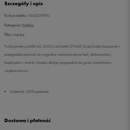
Szczegóły i opis
Kod produktu:
4542337900
Kategoria:
Portfele
Płeć:
Męskie
Funkcjonalny portfel AC LOGO od marki O'Neill. Duża liczba kieszonek i
przegródek pozwoli na wygodne rozmieszczenie kart, dokumentów,
banknotów i monet. Modny design przypadnie do gustu niejednemu
użytkownikowi.
Materiał: 100% poliester
Dostawa i płatność