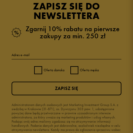
ZAPISZ SIĘ DO
NEWSLETTERA
Zgarnij 10% rabatu na pierwsze
zakupy za min. 250 zł
Adres e-mail
Oferta damska
Oferta męska
ZAPISZ SIĘ
Administratorem danych osobowych jest Marketing Investment Group S.A. z
siedzibą w Krakowie (31-871), os. Dywizjonu 303 paw. 1, udostępnione
powyżej dane będą przetwarzane w prawnie uzasadnionym interesie
administratora, za który uważa się marketing produktów i usług własnych.
Podając swój adres mailowy zgadzasz się na otrzymywanie informacji
handlowych. Podanie danych jest dobrowolne, aczkolwiek niezbędne w celu
otrzymywania newslettera. Każdy ma prawo do zgłoszenia sprzeciwu wobec