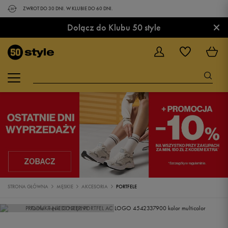
ZWROT DO 30 DNI. W KLUBIE DO 60 DNI.
×
Dołącz do Klubu 50 style
STRONA GŁÓWNA
MĘSKIE
AKCESORIA
PORTFELE
PRODUKT NIEDOSTĘPNY