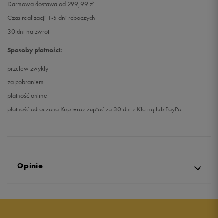
Darmowa dostawa od 299,99 zł
Czas realizacji 1-5 dni roboczych
30 dni na zwrot
Sposoby płatności:
przelew zwykły
za pobraniem
płatność online
płatność odroczona Kup teraz zapłać za 30 dni z Klarną lub PayPo
Opinie
Produkt nie posiada recenzji