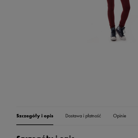
Skechers
Timberland
Umbro
Under Armour
Up8
U.S. Polo ASSN.
Vans
Szczegóły i opis
Dostawa i płatność
Opinie