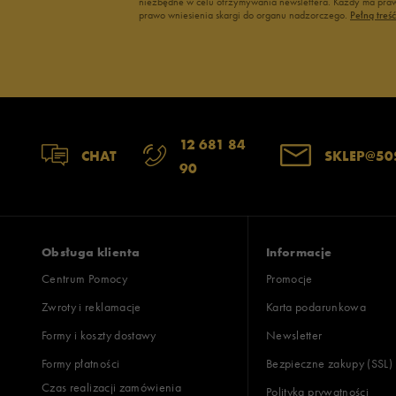
niezbędne w celu otrzymywania newslettera. Każdy ma prawo
prawo wniesienia skargi do organu nadzorczego.
Pełną treś
12 681 84
CHAT
SKLEP@50
90
Obsługa klienta
Informacje
Centrum Pomocy
Promocje
Zwroty i reklamacje
Karta podarunkowa
Formy i koszty dostawy
Newsletter
Formy płatności
Bezpieczne zakupy (SSL)
Czas realizacji zamówienia
Polityka prywatności