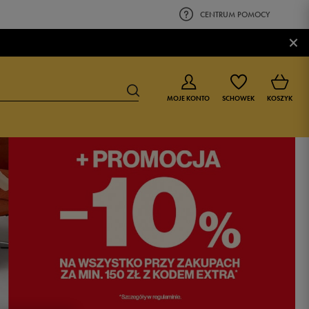
CENTRUM POMOCY
×
MOJE KONTO
SCHOWEK
KOSZYK
BUTY DLA CHŁOPCA
BUTY DLA DZIEWCZYNKI
0-4 lat
0-4 lat
4-8 lat
4-8 lat
9-16 lat
9-16 lat