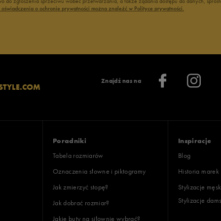
 do zgłoszenia sprzeciwu wobec przetwarzania, a także żądania dostępu do danych, sprost
ć oświadczenia o ochronie prywatności można znaleźć w Polityce prywatności.
Znajdź nas na
STYLE.COM
Poradniki
Inspiracje
Tabela rozmiarów
Blog
Oznaczenia słowne i piktogramy
Historia marek
Jak zmierzyć stopę?
Stylizacje męsk
Stylizacje dam
Jak dobrać rozmiar?
Jakie buty na siłownię wybrać?