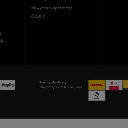
Jak wybrać buty na zimę?
Więcej >
e
yle
Formy dostawy
Dostawa tylko na terenie Polski