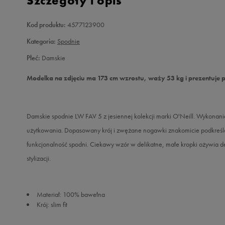
Szczegóły i opis
Kod produktu:
4577123900
Kategoria:
Spodnie
Płeć:
Damskie
Modelka na zdjęciu ma 173 cm wzrostu, waży 53 kg i prezentuje 
Damskie spodnie LW FAV 5 z jesiennej kolekcji marki O'Neill. Wykonanie
użytkowania. Dopasowany krój i zwężane nogawki znakomicie podkreślą
funkcjonalność spodni. Ciekawy wzór w delikatne, małe kropki ożywia d
stylizacji.
Materiał: 100% bawełna
Krój: slim fit