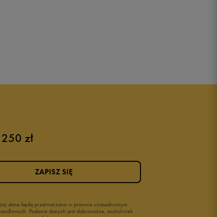
 250 zł
ZAPISZ SIĘ
wyżej dane będą przetwarzane w prawnie uzasadnionym
i handlowych. Podanie danych jest dobrowolne, aczkolwiek