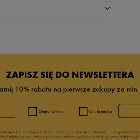
da recenzji
ZAPISZ SIĘ DO NEWSLETTERA
arnij 10% rabatu na pierwsze zakupy za min.
Oferta damska
Oferta męska
nt Group S.A. z siedzibą w Krakowie (31-871), os. Dywizjonu 303 paw. 1, udostępnione po
duktów i usług własnych. Podając swój adres mailowy zgadzasz się na otrzymywanie informacj