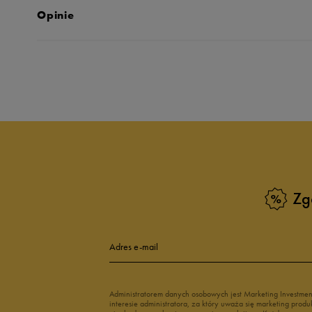
Opinie
Produkt nie posia
Zg
Adres e-mail
Administratorem danych osobowych jest Marketing Investme
interesie administratora, za który uważa się marketing pro