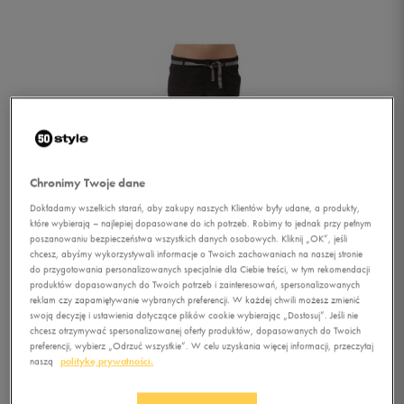
Chronimy Twoje dane
Dokładamy wszelkich starań, aby zakupy naszych Klientów były udane, a produkty,
które wybierają – najlepiej dopasowane do ich potrzeb. Robimy to jednak przy pełnym
poszanowaniu bezpieczeństwa wszystkich danych osobowych. Kliknij „OK”, jeśli
chcesz, abyśmy wykorzystywali informacje o Twoich zachowaniach na naszej stronie
do przygotowania personalizowanych specjalnie dla Ciebie treści, w tym rekomendacji
produktów dopasowanych do Twoich potrzeb i zainteresowań, spersonalizowanych
reklam czy zapamiętywanie wybranych preferencji. W każdej chwili możesz zmienić
swoją decyzję i ustawienia dotyczące plików cookie wybierając „Dostosuj”. Jeśli nie
chcesz otrzymywać spersonalizowanej oferty produktów, dopasowanych do Twoich
1/3
preferencji, wybierz „Odrzuć wszystkie”. W celu uzyskania więcej informacji, przeczytaj
naszą
politykę prywatności.