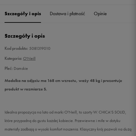
Szczegóły i opis
Dostawa i płatność
Opinie
S
Powiadom o dostępności
M
Powiadom o dostępności
Szczegóły i opis
L
Powiadom o dostępności
Kod produktu:
5081319010
Kategoria:
O'Neill
XL
Powiadom o dostępności
Płeć:
Damskie
Modelka na zdjęciu ma 168 cm wzrostu, waży 48 kg i prezentuje
produkt w rozmiarze S.
Idealna propozycja na lato od marki O'Neill, to szorty W. CHICA'S SOLID,
które przypadną do gustu każdej kobiecie. Przewiewne i miłe w dotyku
materiały zadbają o wysoki komfort noszenia. Klasyczny krój pozwoli na dużą