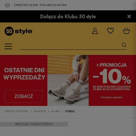
ZWROT DO 30 DNI. W KLUBIE DO 60 DNI.
×
Dołącz do Klubu 50 style
STRONA GŁÓWNA
DAMSKIE
MARKI
O'NEILL
PRODUKT NIEDOSTĘPNY