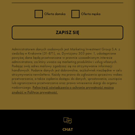
Oferta damska
Oferta męska
ZAPISZ SIĘ
Administratorem danych osobowych jest Marketing Investment Group S.A. z
siedzibą w Krakowie (31-871), os. Dywizjonu 303 paw. 1, udostępnione
powyżej dane będą przetwarzane w prawnie uzasadnionym interesie
administratora, za który uważa się marketing produktów i usług własnych.
Podając swój adres mailowy zgadzasz się na otrzymywanie informacji
handlowych. Podanie danych jest dobrowolne, aczkolwiek niezbędne w celu
otrzymywania newslettera. Każdy ma prawo do zgłoszenia sprzeciwu wobec
przetwarzania, a także żądania dostępu do danych, sprostowania, usunięcia
lub ograniczenia przetwarzania oraz prawo wniesienia skargi do organu
nadzorczego.
Pełną treść oświadczenia o ochronie prywatności można
znaleźć w Polityce prywatności.
CHAT