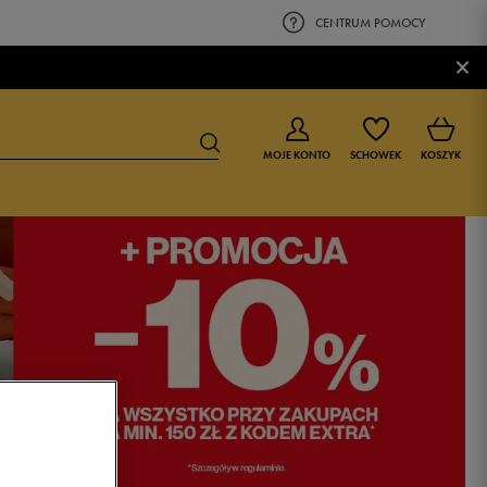
CENTRUM POMOCY
×
MOJE KONTO
SCHOWEK
KOSZYK
BUTY DLA CHŁOPCA
BUTY DLA DZIEWCZYNKI
0-4 lat
0-4 lat
4-8 lat
4-8 lat
9-16 lat
9-16 lat