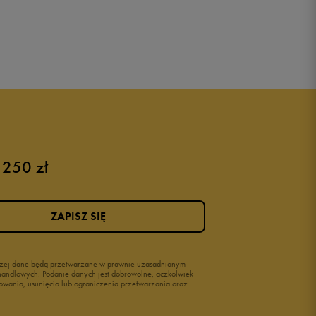
 250 zł
ZAPISZ SIĘ
wyżej dane będą przetwarzane w prawnie uzasadnionym
i handlowych. Podanie danych jest dobrowolne, aczkolwiek
owania, usunięcia lub ograniczenia przetwarzania oraz