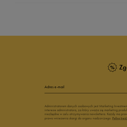
Produkt nie posia
Zg
Adres e-mail
Administratorem danych osobowych jest Marketing Investme
interesie administratora, za który uważa się marketing pro
niezbędne w celu otrzymywania newslettera. Każdy ma prawo
prawo wniesienia skargi do organu nadzorczego.
Pełną treś