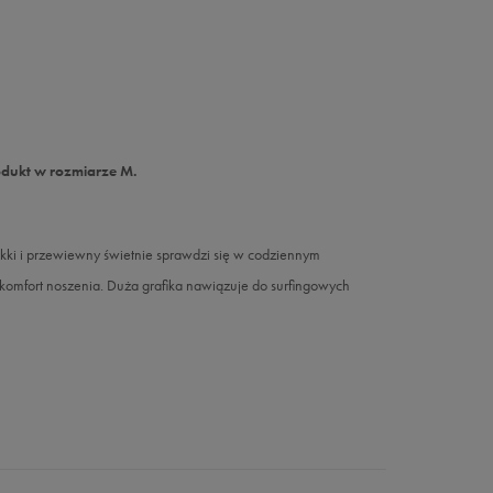
odukt w rozmiarze M.
Lekki i przewiewny świetnie sprawdzi się w codziennym
omfort noszenia. Duża grafika nawiązuje do surfingowych