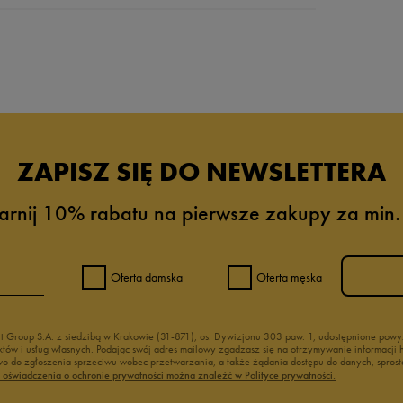
da recenzji
ZAPISZ SIĘ DO NEWSLETTERA
arnij 10% rabatu na pierwsze zakupy za min.
Oferta damska
Oferta męska
nt Group S.A. z siedzibą w Krakowie (31-871), os. Dywizjonu 303 paw. 1, udostępnione po
duktów i usług własnych. Podając swój adres mailowy zgadzasz się na otrzymywanie informacj
 do zgłoszenia sprzeciwu wobec przetwarzania, a także żądania dostępu do danych, sprost
ć oświadczenia o ochronie prywatności można znaleźć w Polityce prywatności.