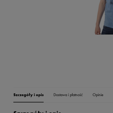
Skechers
Timberland
Umbro
Under Armour
Up8
U.S. Polo ASSN.
Vans
Szczegóły i opis
Dostawa i płatność
Opinie