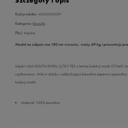
Szczegóły i opis
Kod produktu:
4036045059
Kategoria:
Koszulki
Płeć:
Męskie
Model na zdjęciu ma 180 cm wzrostu, waży 69 kg i prezentuje pr
Męski t-shirt SOUTH SWELL S/SLV TEE z letniej kolekcji marki O'Neill. 
użytkowaniu. Miła w dotyku i oddychająca bawełna zapewni optymalny k
tradycji marki.
Materiał: 100% bawełna