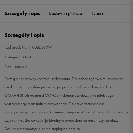
36
23 cm
Powiadom o dostępności
Szczegóły i opis
Dostawa i płatność
Opinie
37
23,5 cm
Powiadom o dostępności
Szczegóły i opis
38
24 cm
Powiadom o dostępności
Kod produktu:
1100BLACKW
39
25 cm
Powiadom o dostępności
Kategoria:
Klapki
Płeć:
Damskie
40
25,5 cm
Powiadom o dostępności
Poczuj niesamowity komfort użytkowania. Daj odpocząć swoim stopom po
ciężkim treningu, dniu pracy czy po prostu chodź w nich na co dzień.
OOAHH SLIDE od marki OOFOS wykonano z niezwykle miękkiego i
wytrzymałego materiału syntetycznego, Dzięki właściwościom
amortyzacyjnym zadba o całodzienną wygodę. Materiał nie wchłania wody i
szybko wysycha co czyni je idealnym produktem na basen czy na plażę.
Doskonała propozycja na najcieplejszą porę roku.