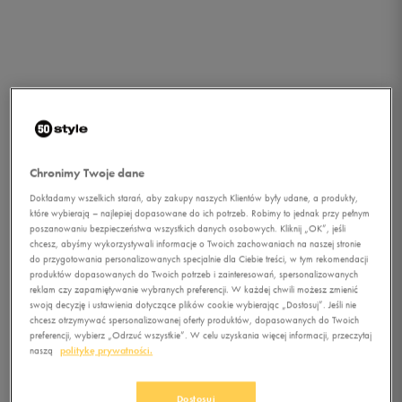
Chronimy Twoje dane
Dokładamy wszelkich starań, aby zakupy naszych Klientów były udane, a produkty,
które wybierają – najlepiej dopasowane do ich potrzeb. Robimy to jednak przy pełnym
poszanowaniu bezpieczeństwa wszystkich danych osobowych. Kliknij „OK”, jeśli
chcesz, abyśmy wykorzystywali informacje o Twoich zachowaniach na naszej stronie
do przygotowania personalizowanych specjalnie dla Ciebie treści, w tym rekomendacji
produktów dopasowanych do Twoich potrzeb i zainteresowań, spersonalizowanych
reklam czy zapamiętywanie wybranych preferencji. W każdej chwili możesz zmienić
swoją decyzję i ustawienia dotyczące plików cookie wybierając „Dostosuj”. Jeśli nie
chcesz otrzymywać spersonalizowanej oferty produktów, dopasowanych do Twoich
preferencji, wybierz „Odrzuć wszystkie”. W celu uzyskania więcej informacji, przeczytaj
1/4
naszą
politykę prywatności.
Dostosuj