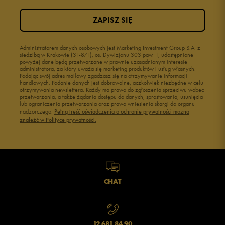
ZAPISZ SIĘ
Administratorem danych osobowych jest Marketing Investment Group S.A. z
siedzibą w Krakowie (31-871), os. Dywizjonu 303 paw. 1, udostępnione
powyżej dane będą przetwarzane w prawnie uzasadnionym interesie
administratora, za który uważa się marketing produktów i usług własnych.
Podając swój adres mailowy zgadzasz się na otrzymywanie informacji
handlowych. Podanie danych jest dobrowolne, aczkolwiek niezbędne w celu
otrzymywania newslettera. Każdy ma prawo do zgłoszenia sprzeciwu wobec
przetwarzania, a także żądania dostępu do danych, sprostowania, usunięcia
lub ograniczenia przetwarzania oraz prawo wniesienia skargi do organu
nadzorczego.
Pełną treść oświadczenia o ochronie prywatności można
znaleźć w Polityce prywatności.
CHAT
12 681 84 90