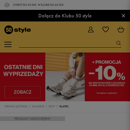
ZWROT DO 30 DNI. W KLUBIE DO 60 DNI.
×
Dołącz do Klubu 50 style
STRONA GŁÓWNA
DAMSKIE
BUTY
KLAPKI
PRODUKT NIEDOSTĘPNY