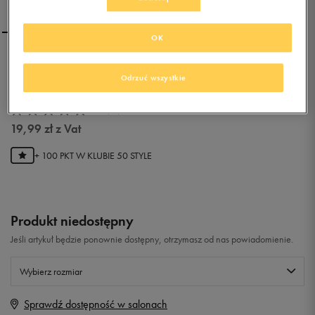
OK
OOFOS OOAHH SLIDE
Odrzuć wszystkie
0.0
(
0
)
19,99
zł
z Vat
+ 100 PKT W
KLUBIE 50 STYLE
Produkt niedostępny
Jeśli artykuł będzie ponownie dostępny, otrzymasz od nas powiadomienie.
Wybierz rozmiar
Sprawdź dostępność w salonach
Rozmiary EU
Rozmiary US